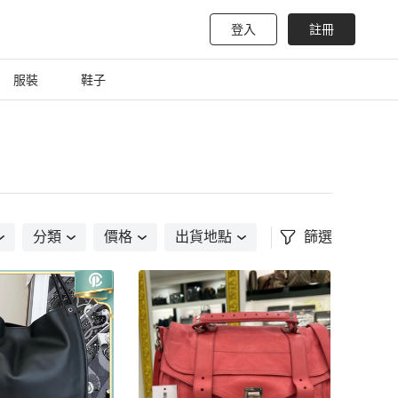
登入
註冊
服裝
鞋子
分類
價格
出貨地點
篩選