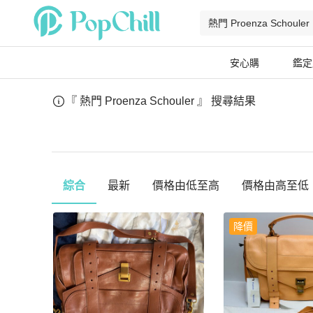
安心購
鑑定
『 熱門 Proenza Schouler 』
搜尋結果
綜合
最新
價格由低至高
價格由高至低
降價