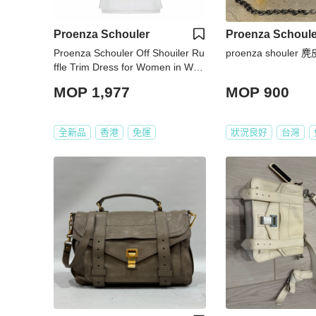
Proenza Schouler
Proenza Schoule
Proenza Schouler Off Shouiler Ru
proenza shoule
ffle Trim Dress for Women in Whit
e (R171374-SC028-00100-2,6)
MOP 1,977
MOP 900
全新品
香港
免運
狀況良好
台灣