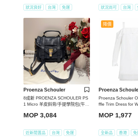
狀況良好
台灣
免運
狀況尚可
台灣
降價
Proenza Schouler
Proenza Schoule
8成新 PROENZA SCHOULER PS
Proenza Schouler Of
1 Micro 羊皮斜背/手提學院包(午夜
ffle Trim Dress for
藍)
e (R171374-SC028-
MOP 3,084
MOP 1,977
近新閒置品
台灣
免運
全新品
香港
免