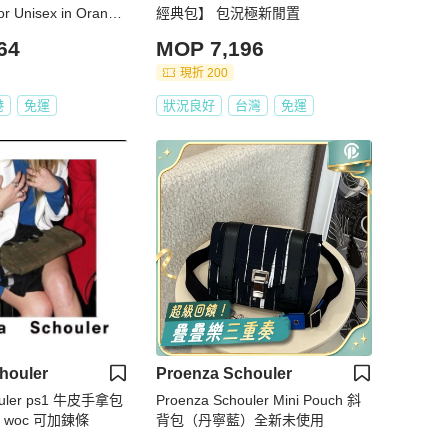
or Unisex in Orange
經典包】 包況極新閒置
1B-3043)
64
MOP 7,196
現折 200
港
免運
狀況良好
台灣
免運
houler
Proenza Schouler
houler ps1 牛皮手拿包
Proenza Schouler Mini Pouch 斜
 woc 可加鍊條
背包（丹寧藍）全新未使用