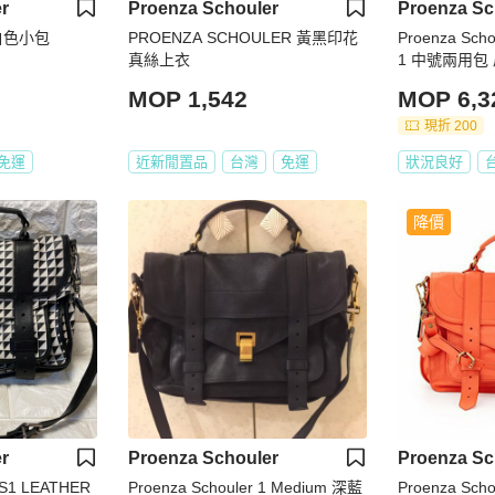
r
Proenza Schouler
Proenza Sc
r 白色小包
PROENZA SCHOULER 黃黑印花
Proenza S
真絲上衣
1 中號兩用包
包
MOP 1,542
MOP 6,3
現折 200
免運
近新閒置品
台灣
免運
狀況良好
降價
r
Proenza Schouler
Proenza Sc
PS1 LEATHER
Proenza Schouler 1 Medium 深藍
Proenza Scho