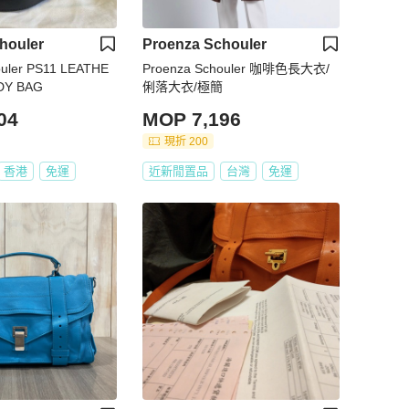
houler
Proenza Schouler
ouler PS11 LEATHE
Proenza Schouler 咖啡色長大衣/
DY BAG
俐落大衣/極簡
04
MOP 7,196
現折 200
香港
免運
近新閒置品
台灣
免運