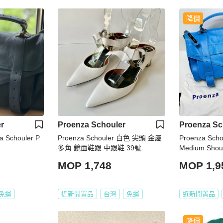
降價
r
Proenza Schouler
Proenza Sc
Schouler P
Proenza Schouler 白色 尖頭 金屬
Proenza Scho
多角 鏡面鞋跟 中跟鞋 39號
Medium Shoul
MOP 1,748
MOP 1,9
免運
近新閒置品
台灣
免運
近新閒置品
降價