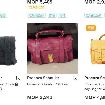
MOP 5,409
MOP 2,9
現折 200
免運
近新閒置品
香港
免運
近新閒置品
降價
r
Proenza Schouler
Proenza Sc
ini Pouch 金
Proenza Schouler PS1 Tiny
Proenza Scho
)
ody Bag for 
00002-L001B
MOP 3,341
MOP 4,8