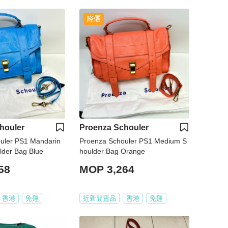
降價
houler
Proenza Schouler
uler PS1 Mandarin
Proenza Schouler PS1 Medium S
der Bag Blue
houlder Bag Orange
58
MOP 3,264
香港
免運
近新閒置品
香港
免運