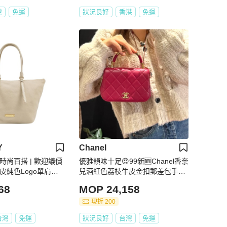
灣
免運
狀況良好
香港
免運
Y
Chanel
 時尚百搭 | 歡迎議價
優雅韻味十足😍99新🆕Chanel香奈
 牛皮純色Logo單肩托
兒酒紅色荔枝牛皮金扣郵差包手提
包單肩斜挎包
68
MOP 24,158
現折 200
台灣
免運
狀況良好
台灣
免運