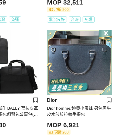
59
MOP 32,511
現折 200
台灣
免運
狀況良好
台灣
免運
Dior
】BALLY 荔枝皮革
Dior homme/迪奧小蜜蜂 男包黑牛
手提包斜背包公事包(附
皮水波紋拉鍊手提包
30
MOP 6,921
現折 200