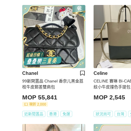
Chanel
Celine
99新閑置品 Chanel 香奈儿黑金荔
CELINE 賽琳 BI-
枝牛皮郵差雙肩包
紋小牛皮撞色手提包 
灰藍 二手精品
MOP 55,841
MOP 2,545
現折 2,000
近新閒置品
香港
免運
狀況尚可
台灣