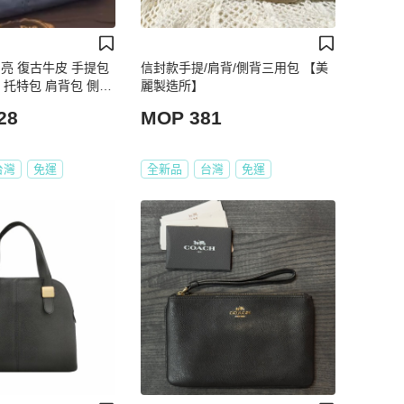
油亮 復古牛皮 手提包
信封款手提/肩背/側背三用包 【美
 托特包 肩背包 側背
麗製造所】
28
MOP 381
台灣
免運
全新品
台灣
免運