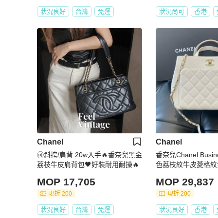
狀況良好
台灣
免運
狀況尚可
香港
Chanel
Chanel
🉑斜挎/肩背 20w入手🔥香奈兒黑金
香奈兒Chanel Busines
荔枝牛皮肩背包🖤好裝耐用耐操🔥
色荔枝紋牛皮菱格紋
包
MOP 17,705
MOP 29,837
現折 200
現折 200
狀況良好
台灣
免運
狀況良好
香港