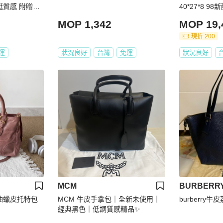
挺質感 附贈全
40*27*8 
羊羊】全新商
MOP 1,342
MOP 19,
現折 200
運
狀況良好
台灣
免運
狀況良好
MCM
BURBERR
皮油蠟皮托特包
MCM 牛皮手拿包｜全新未使用｜
burberry牛
經典黑色｜低調質感精品✨