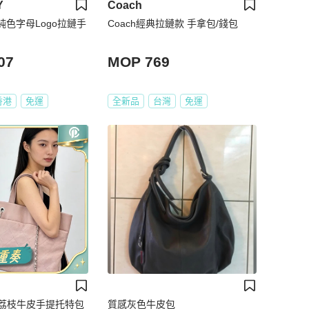
Y
Coach
牛皮純色字母Logo拉鏈手
Coach經典拉鏈款 手拿包/錢包
07
MOP 769
香港
免運
全新品
台灣
免運
色荔枝牛皮手提托特包
質感灰色牛皮包