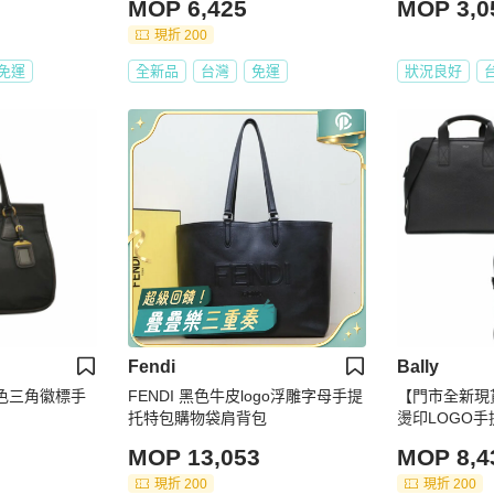
MOP 6,425
MOP 3,0
現折 200
免運
全新品
台灣
免運
狀況良好
Fendi
Bally
純色三角徽標手
FENDI 黑色牛皮logo浮雕字母手提
【門市全新現貨
托特包購物袋肩背包
燙印LOGO
原廠防塵套)
MOP 13,053
MOP 8,4
現折 200
現折 200