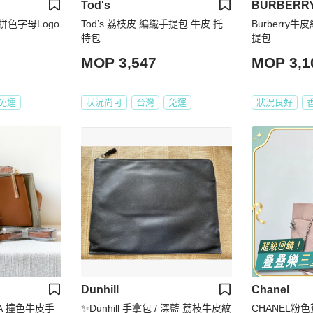
Tod's
BURBERR
布拼色字母Logo
Tod’s 荔枝皮 編織手提包 牛皮 托
Burberry
特包
提包
MOP 3,547
MOP 3,1
免運
狀況尚可
台灣
免運
狀況良好
Dunhill
Chanel
DA 撞色牛皮手
✨Dunhill 手拿包 / 深藍 荔枝牛皮紋
CHANEL粉