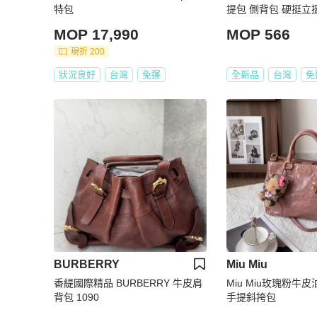
特包
提包 側背包 硬挺立
新牛皮手拿包【壽司
MOP 17,990
MOP 566
品
現折 200
狀況良好
台灣
免運
全新品
台灣
免
BURBERRY
Miu Miu
香緹國際精品 BURBERRY 牛皮肩
Miu Miu玫瑰粉牛
背包 1090
手提斜挎包