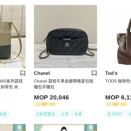
Chanel
Tod's
CABAS系列荔枝
Chanel 荔枝牛黑金鏈帶晚宴包相
TODS 咖啡
斜背包 米色
機包手機包
MOP 20,046
MOP 6,1
現折 200
現折 200
免運
近新閒置品
台灣
免運
狀況良好