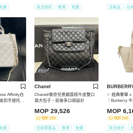
免運
狀況良好
香港
免運
全新品
台
Chanel
BURBERR
s Affinity白
Chanel/香奈兒黑銀荔枝牛皮雙口
✨ 經典奢華 x
金扣手提托特
袋大包子，前後多口袋設計
｜Burberry
特包 ✨
MOP 29,526
MOP 6,1
現折 200
現折 200
免運
近新閒置品
香港
免運
狀況良好