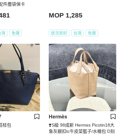
98新配件塵袋保卡
481
MOP 1,285
台灣
免運
狀況良好
台灣
免運
Y
Hermès
皮荔枝包
❣️S級 98成新 Hermes Picotin18大
象灰銀扣tc牛皮菜籃子/水桶包 D刻