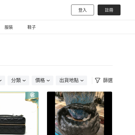
登入
註冊
服裝
鞋子
分類
價格
出貨地點
篩選