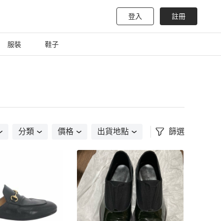
登入
註冊
服裝
鞋子
分類
價格
出貨地點
篩選