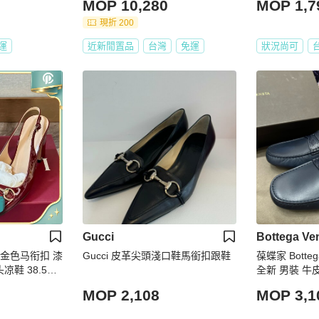
MOP 10,280
MOP 1,7
現折 200
運
近新閒置品
台灣
免運
狀況尚可
Gucci
Bottega Ve
经典金色马衔扣 漆
Gucci 皮革尖頭淺口鞋馬銜扣跟鞋
葆蝶家 Bottega 
凉鞋 38.5码
全新 男裝 牛
皮革拼接豆豆鞋
MOP 2,108
MOP 3,1
鞋