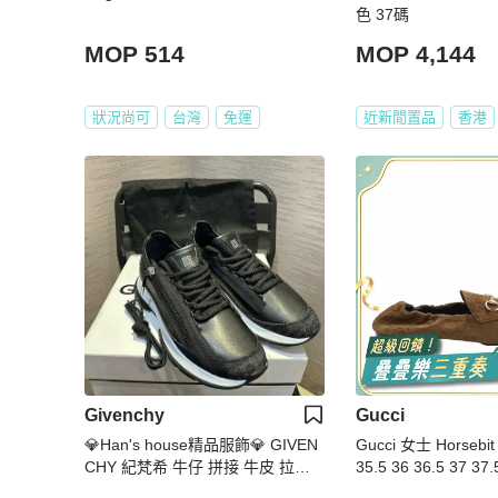
色 37碼
MOP 514
MOP 4,144
狀況尚可
台灣
免運
近新閒置品
香港
Givenchy
Gucci
💎Han's house精品服飾💎 GIVEN
Gucci 女士 Horse
CHY 紀梵希 牛仔 拼接 牛皮 拉鍊
35.5 36 36.5 37 37.
鞋現貨44原價32000
9.5 40 40.5 41 42碼