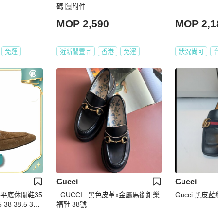
碼 🈚附件
MOP 2,590
MOP 2,1
免運
近新閒置品
香港
免運
狀況尚可
Gucci
Gucci
bit 平底休閒鞋35
::GUCCI:: 黑色皮革x金屬馬銜釦樂
Gucci 黑皮藍
5 38 38.5 39 3
福鞋 38號