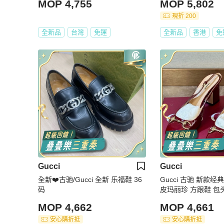
MOP 4,755
MOP 5,802
現折 200
全新品
台灣
免運
全新品
香港
免
Gucci
Gucci
全新❤️古驰/Gucci 全新 乐福鞋 36
Gucci 古驰 新款
码
皮玛丽珍 方跟鞋 包头
跟高7.5cm
MOP 4,662
MOP 4,661
安心購折抵
安心購折抵