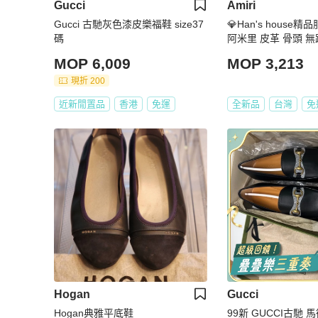
Gucci
Amiri
Gucci 古馳灰色漆皮樂福鞋 size37
💎Han's house精品
碼
阿米里 皮革 骨頭 無
原價 19200
MOP 6,009
MOP 3,213
現折 200
近新閒置品
香港
免運
全新品
台灣
免
Hogan
Gucci
Hogan典雅平底鞋
99新 GUCCI古馳 