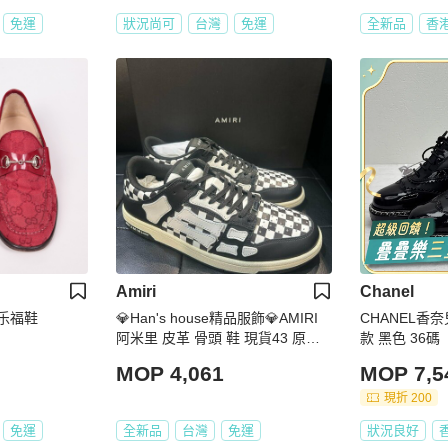
免運
狀況尚可
台灣
免運
全新品
香
Amiri
Chanel
花乐福鞋
💎Han's house精品服飾💎AMIRI
CHANEL香奈
阿米里 皮革 骨頭 鞋 現貨43 原價2
款 黑色 36碼
4500
MOP 4,061
MOP 7,5
現折 200
免運
全新品
台灣
免運
狀況良好