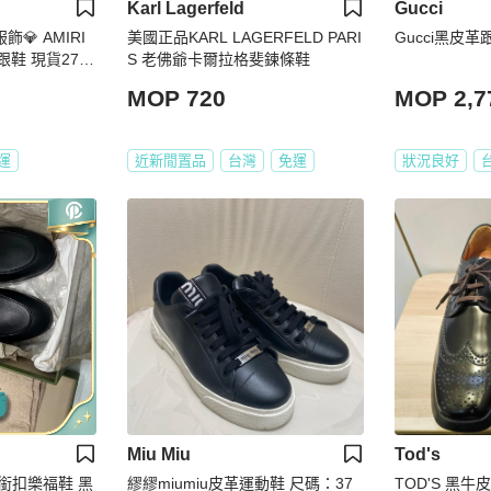
Karl Lagerfeld
Gucci
服飾💎 AMIRI
美國正品KARL LAGERFELD PARI
Gucci黑皮革
跟鞋 現貨27
S 老佛爺卡爾拉格斐鍊條鞋
MOP 720
MOP 2,7
運
近新閒置品
台灣
免運
狀況良好
Miu Miu
Tod's
馬銜扣樂福鞋 黑
繆繆miumiu皮革運動鞋 尺碼：37
TOD'S 黑