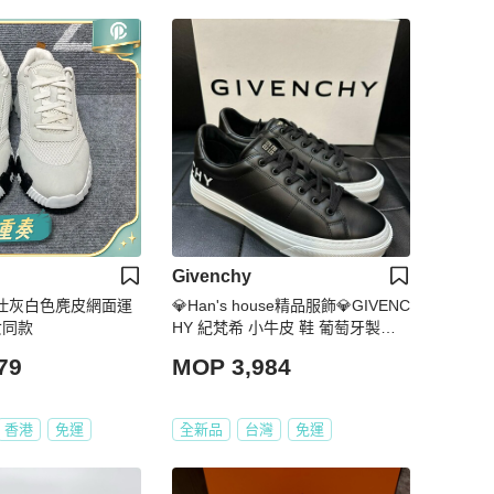
Givenchy
愛馬仕灰白色麂皮網面運
💎Han's house精品服飾💎GIVENC
女同款
HY 紀梵希 小牛皮 鞋 葡萄牙製原
價22500
79
MOP 3,984
香港
免運
全新品
台灣
免運