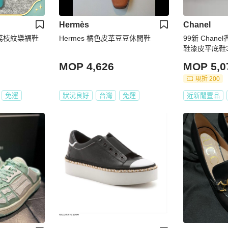
Hermès
Chanel
面荔枝紋樂福鞋
Hermes 橘色皮革豆豆休閒鞋
99新 Chan
鞋漆皮平底鞋3
MOP 4,626
MOP 5,0
現折 200
免運
狀況良好
台灣
免運
近新閒置品