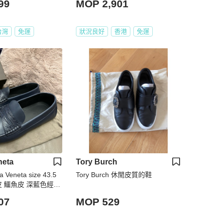
99
MOP 2,901
台灣
免運
狀況良好
香港
免運
neta
Tory Burch
Veneta size 43.5
Tory Burch 休閒皮質的鞋
皮 鱷魚皮 深藍色經典
 開車鞋 樂福鞋 皮
07
MOP 529