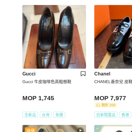
Gucci
Chanel
Gucci 牛皮咖啡色高粗根鞋
CHANEL香奈兒 皮
MOP 1,745
MOP 7,977
現折 200
全新品
台灣
免運
近新閒置品
香港
降價