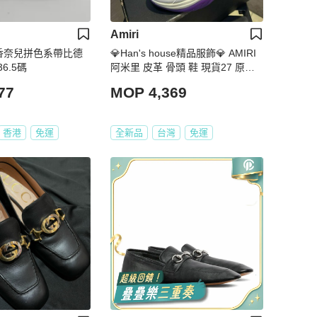
Amiri
el香奈兒拼色系帶比德
💎Han's house精品服飾💎 AMIRI
6.5碼
阿米里 皮革 骨頭 鞋 現貨27 原價2
3700
77
MOP 4,369
香港
免運
全新品
台灣
免運