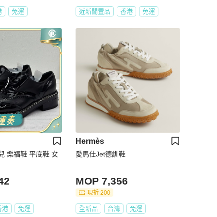
港
免運
近新閒置品
香港
免運
Hermès
兒 樂福鞋 平底鞋 女
愛馬仕Jet德訓鞋
42
MOP 7,356
現折 200
香港
免運
全新品
台灣
免運