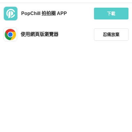
PopChill 拍拍圈 APP
下載
Fendi
Alexander Wang
FENDI 刺繡logo 短袖 S號 胸圍106衣
ALEXANDERe WANG 黑色 短版上衣
長70 99新
針織上衣 針織外套 短版外套 小外套
使用網頁版瀏覽器
忍痛放棄
MOP 2,856
MOP 3,277
現折 128
近新閒置品
台灣
免運
狀況良好
台灣
免運
篩選
重設
品牌
分類
尺寸
Louis Vuitton
Chanel
價格