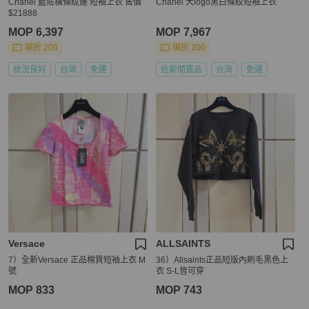
Chanel 藍底橫條紋邊 短袖上衣 售價
Chanel 大logo黑白條紋短袖上衣
$21888
MOP 6,397
MOP 7,967
現折 200
現折 200
狀況良好
台灣
免運
近新閒置品
台灣
免運
Versace
ALLSAINTS
7）全新Versace 正品棉質短袖上衣 M
36）Allsaints正品短版內刷毛黑色上
號
衣 S-L皆可穿
MOP 833
MOP 743