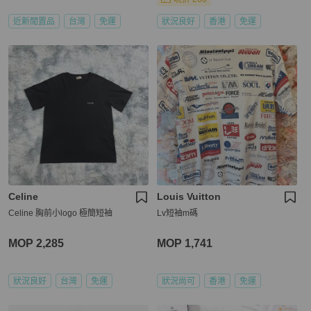
近新閒置品
台灣
免運
狀況良好
香港
免運
Celine
Louis Vuitton
Celine 胸前小logo 極簡短袖
Lv短袖m碼
MOP 2,285
MOP 1,741
狀況良好
台灣
免運
狀況尚可
香港
免運