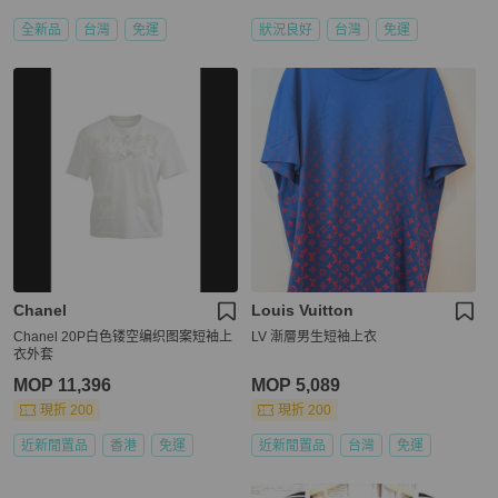
全新品
台灣
免運
狀況良好
台灣
免運
Chanel
Louis Vuitton
Chanel 20P白色镂空编织图案短袖上
LV 漸層男生短袖上衣
衣外套
MOP 11,396
MOP 5,089
現折 200
現折 200
近新閒置品
香港
免運
近新閒置品
台灣
免運