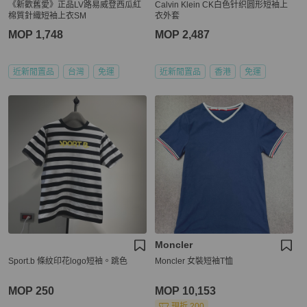
《新歡舊愛》正品LV路易威登西瓜紅
Calvin Klein CK白色针织圆形短袖上
棉質針織短袖上衣SM
衣外套
MOP 1,748
MOP 2,487
近新閒置品
台灣
免運
近新閒置品
香港
免運
Moncler
Sport.b 條紋印花logo短袖。跳色
Moncler 女裝短袖T恤
MOP 250
MOP 10,153
現折 200