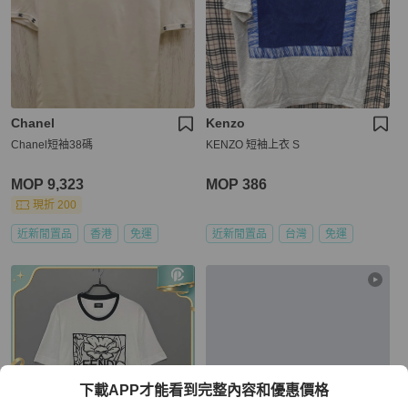
Chanel
Kenzo
Chanel短袖38碼
KENZO 短袖上衣 S
MOP 9,323
MOP 386
現折 200
近新閒置品
香港
免運
近新閒置品
台灣
免運
下載APP才能看到完整內容和優惠價格