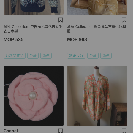
藏私·Collection_中性撞色雪花古著毛
藏私·Collection_鵝黃荒草古董小紋和
衣日本製
服
MOP 535
MOP 998
近新閒置品
台灣
免運
狀況良好
台灣
免運
Chanel