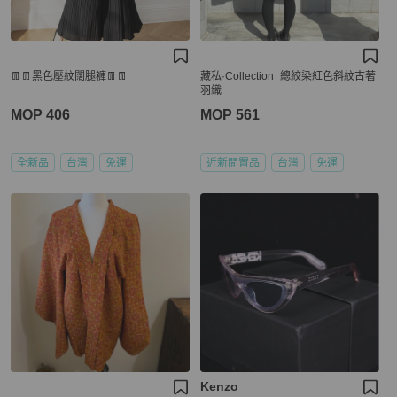
👖👖黑色壓紋闊腿褲👖👖
藏私·Collection_總絞染紅色斜紋古著
羽織
MOP 406
MOP 561
全新品
台灣
免運
近新閒置品
台灣
免運
Kenzo