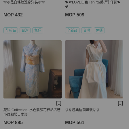
🩷🩷黑白條紋連身洋裝🩷🩷
💖💖LOVE白色T shirt&反折牛仔褲💖
💖
MOP 432
MOP 509
全新品
台灣
免運
全新品
台灣
免運
藏私·Collection_水色紫藤花棉絽古著
👗👗經典極簡洋裝👗👗
小紋和服日本製
MOP 895
MOP 561