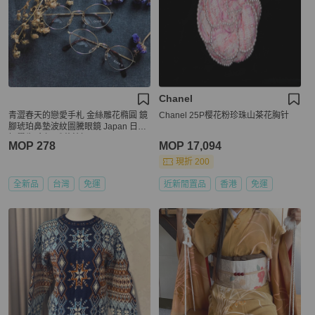
Chanel
青澀春天的戀愛手札 金絲雕花橢圓 鏡
Chanel 25P樱花粉珍珠山茶花胸针
腳琥珀鼻墊波紋圖騰眼鏡 Japan 日本
好學生 金框 雕花鏡框
MOP 278
MOP 17,094
現折 200
全新品
台灣
免運
近新閒置品
香港
免運