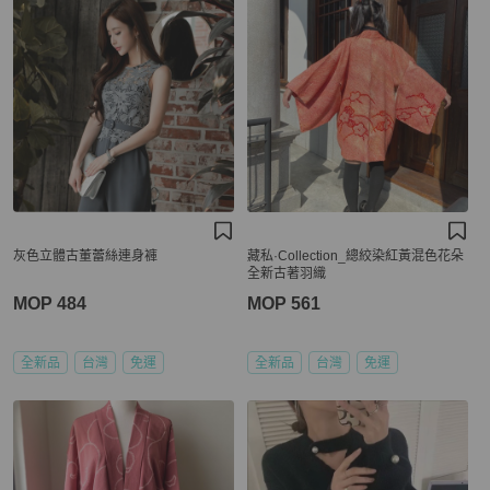
灰色立體古董蕾絲連身褲
藏私·Collection_總絞染紅黃混色花朵
全新古著羽織
MOP 484
MOP 561
全新品
台灣
免運
全新品
台灣
免運