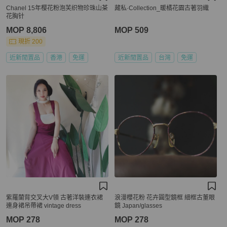
Chanel 15年樱花粉泡芙织物珍珠山茶
藏私·Collection_暖橘花園古著羽織
花胸针
MOP 8,806
MOP 509
現折 200
近新閒置品
香港
免運
近新閒置品
台灣
免運
紫羅蘭背交叉大V領 古著洋裝連衣裙
浪漫櫻花粉 花卉圓型鏡框 細框古董眼
連身裙吊帶裙 vintage dress
鏡 Japan/glasses
MOP 278
MOP 278