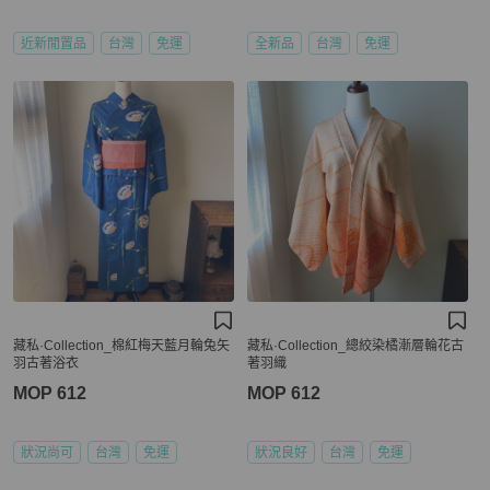
近新閒置品
台灣
免運
全新品
台灣
免運
藏私·Collection_棉紅梅天藍月輪兔矢
藏私·Collection_總絞染橘漸層輪花古
羽古著浴衣
著羽織
MOP 612
MOP 612
狀況尚可
台灣
免運
狀況良好
台灣
免運