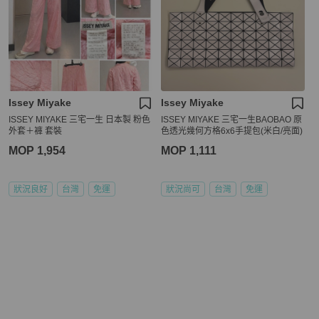
Issey Miyake
Issey Miyake
ISSEY MIYAKE 三宅一生 日本製 粉色
ISSEY MIYAKE 三宅一生BAOBAO 原
外套＋褲 套裝
色透光幾何方格6x6手提包(米白/亮面)
MOP 1,954
MOP 1,111
狀況良好
台灣
免運
狀況尚可
台灣
免運