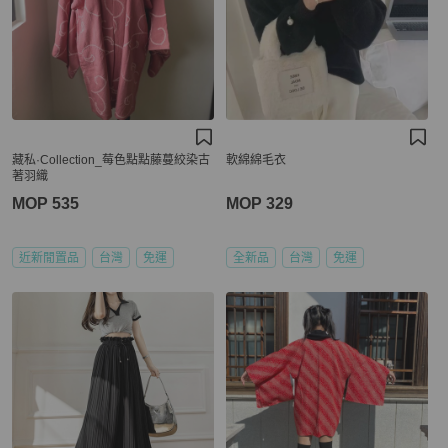
藏私·Collection_莓色點點藤蔓絞染古
軟綿綿毛衣
著羽織
MOP 535
MOP 329
近新閒置品
台灣
免運
全新品
台灣
免運