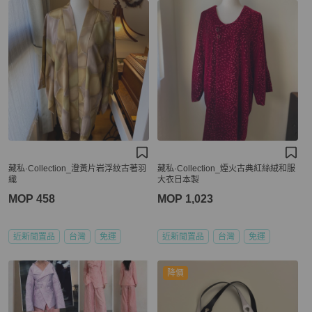
藏私·Collection_澄黃片岩浮紋古著羽
藏私·Collection_煙火古典紅絲絨和服
織
大衣日本製
MOP 458
MOP 1,023
近新閒置品
台灣
免運
近新閒置品
台灣
免運
降價