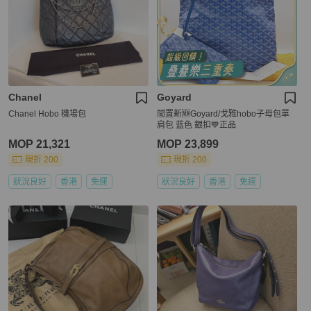
Chanel
Goyard
Chanel Hobo 機場包
閒置新🆕Goyard/戈雅hobo子母包單
肩包 蓝色 銀扣💙正品
MOP 21,321
MOP 23,899
現折 200
現折 200
狀況良好
香港
免運
狀況良好
香港
免運