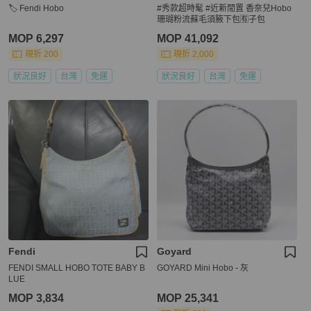
🏷️ Fendi Hobo
#秀款超時髦 #近新閒置 香奈兒Hobo
珊瑚粉流蘇毛須腋下包🈶子包
MOP 6,297
MOP 41,092
現折 200
現折 2,000
狀況良好
台灣
免運
狀況良好
台灣
免運
Fendi
Goyard
FENDI SMALL HOBO TOTE BABY B
GOYARD Mini Hobo - 灰
LUE
MOP 3,834
MOP 25,341