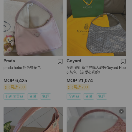
Prada
Goyard
prada hobo 粉色櫻花包
全新 釜山新世界購入轉售Goyard Hob
o 灰色 （灰愛心彩繪）
MOP 6,425
MOP 21,074
現折 200
現折 200
近新閒置品
台灣
免運
全新品
台灣
免運