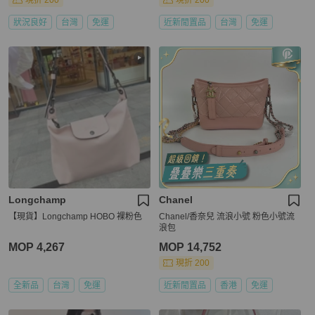
現折 200
現折 200
狀況良好
台灣
免運
近新閒置品
台灣
免運
Longchamp
Chanel
【現貨】Longchamp HOBO 裸粉色
Chanel/香奈兒 流浪小號 粉色小號流
浪包
MOP 4,267
MOP 14,752
現折 200
全新品
台灣
免運
近新閒置品
香港
免運