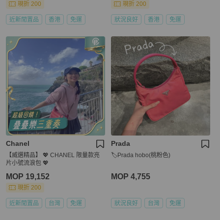
現折 200
現折 200
近新閒置品
香港
免運
狀況良好
香港
免運
Chanel
Prada
【威選精品】 💖 CHANEL 限量款亮
🏷Prada hobo(桃粉色)
片小號流浪包 💖
MOP 19,152
MOP 4,755
現折 200
近新閒置品
台灣
免運
狀況良好
台灣
免運