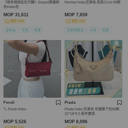
《我有個朋友在代購》Goyard限量粉
Hermes hobo芝麻色 底長21cm 99新
色Hobo包
MOP 31,611
MOP 7,659
現折 200
現折 200
全新品
台灣
免運
近新閒置品
台灣
免運
Fendi
Prada
🏷️ Fendi Hobo
Prada hobo 奶茶色 尼龍腋下包99新
22*18*6.5 配件塵袋
MOP 5,526
MOP 8,096