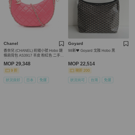
Chanel
Goyard
香奈兒 (CHANEL) 絎縫小號 Hobo 鏈
98新🖤 Goyard 戈雅 Hobo 黑
條肩背包 AS3917 羊皮 粉紅色 二手
金色五金
MOP 29,348
MOP 22,514
9 折
現折 200
狀況良好
日本
免運
狀況尚可
台灣
免運