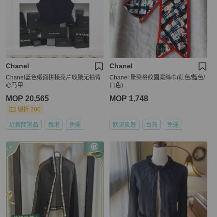
Chanel
Chanel
Chanel蓝色缎面拼接亮片收腰无袖背
Chanel 暈染格紋圖案絲巾(紅色/藍色/
心马甲
白色)
MOP 20,565
MOP 1,748
現折 200
近新閒置品
香港
免運
狀況良好
台灣
免運