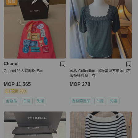
降價
Chanel
Chanel 特大款絲棉披肩
藏私·Collection_深綠蕾絲方形領口古
著短袖針織上衣
MOP 11,565
MOP 278
現折 200
全新品
台灣
免運
近新閒置品
台灣
免運