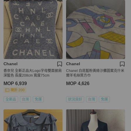
Chanel
Chanel
香奈兒 全新正品大Logo字母雙面披肩
Chanel 白底藍粉黃綠沙攤圖案克什米
深藍色 長度208cm 寬度75cm
爾羊毛絲質方巾
MOP 6,939
MOP 4,626
現折 200
全新品
台灣
免運
狀況良好
台灣
免運