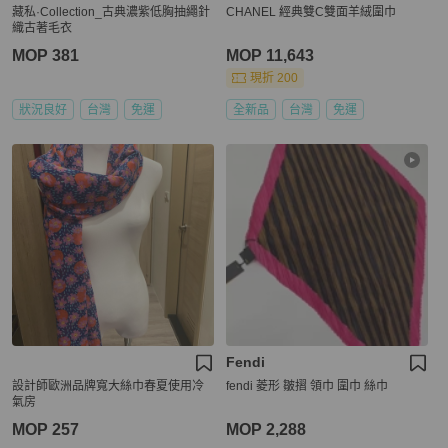
藏私·Collection_古典濃紫低胸抽繩針
CHANEL 經典雙C雙面羊絨圍巾
織古著毛衣
MOP 381
MOP 11,643
現折 200
狀況良好
台灣
免運
全新品
台灣
免運
Fendi
設計師歐洲品牌寬大絲巾春夏使用冷
fendi 菱形 皺摺 領巾 圍巾 絲巾
氣房
MOP 257
MOP 2,288