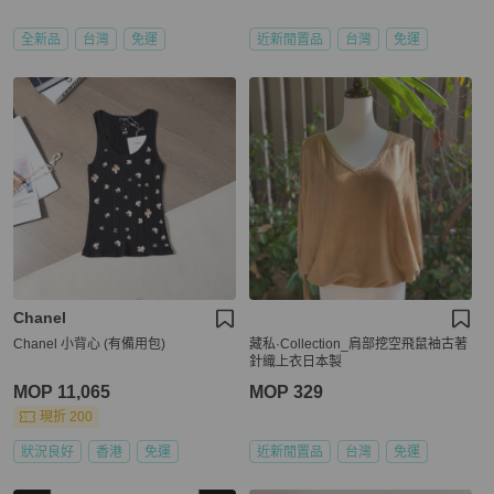
全新品
台灣
免運
近新閒置品
台灣
免運
Chanel
Chanel 小背心 (有備用包)
藏私·Collection_肩部挖空飛鼠袖古著
針織上衣日本製
MOP 11,065
MOP 329
現折 200
狀況良好
香港
免運
近新閒置品
台灣
免運