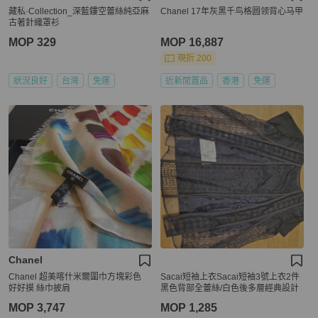
藏私·Collection_深藍鏤空蕾絲純亞麻
Chanel 17年灰黑千鸟格圆领背心马甲
古著針織罩衫
MOP 329
MOP 16,887
現折 200
狀況良好
台灣
免運
近新閒置品
香港
免運
Chanel
Chanel 超美喀什米爾圍巾方塊彩色
Sacai短袖上衣Sacai短袖3號上衣2件
好好摸 絲巾披肩
黑色背部全蕾絲/白色後多層經典設計
MOP 3,747
MOP 1,285