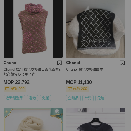
Chanel
Chanel
Chanel 01年粉色菱格纹山茶花图案针
Chanel 黑色菱格紋圍巾
织高领背心马甲上衣
MOP 22,792
MOP 11,180
現折 200
現折 200
近新閒置品
香港
免運
全新品
台灣
免運