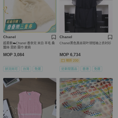
Chanel
Chanel
超柔軟☁️Chanel 香奈兒 米白 羊毛 桑
Chanel黑色真丝荷叶领短袖上衣衬衫
蠶絲 混紡 圍巾 披肩
MOP 3,084
MOP 6,734
現折 200
狀況尚可
台灣
免運
近新閒置品
香港
免運