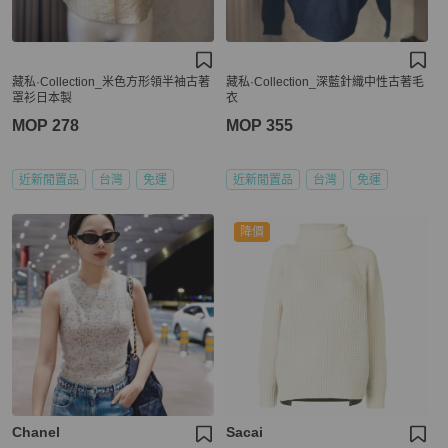
藏私·Collection_米色方形領半袖古著
藏私·Collection_深藍針織中性古著毛
罩衫日本製
衣
MOP 278
MOP 355
近新閒置品
台灣
免運
近新閒置品
台灣
免運
降價
Chanel
Sacai