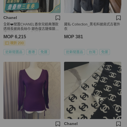
Chanel
全新❤️閒置CHANEL香奈兒經典薄款
藏私·Collection_黑毛料披肩式古著外
透視長披肩長絲巾 銀色復古鏈條鎖鏈
衣
提花織邊 100%輕薄半透明
MOP 6,215
MOP 381
現折 200
近新閒置品
香港
免運
近新閒置品
台灣
免運
Chanel