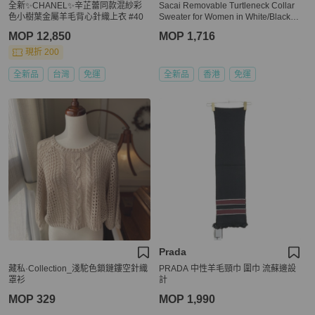
全新✨CHANEL✨辛芷蕾同款混紗彩
Sacai Removable Turtleneck Collar
色小樹葉金屬羊毛背心針織上衣 #40
Sweater for Women in White/Black (1
703278-910-1)
MOP 12,850
MOP 1,716
現折 200
全新品
台灣
免運
全新品
香港
免運
Prada
藏私·Collection_淺駝色鎖鏈鏤空針織
PRADA 中性羊毛頸巾 圍巾 流蘇邊設
罩衫
計
MOP 329
MOP 1,990