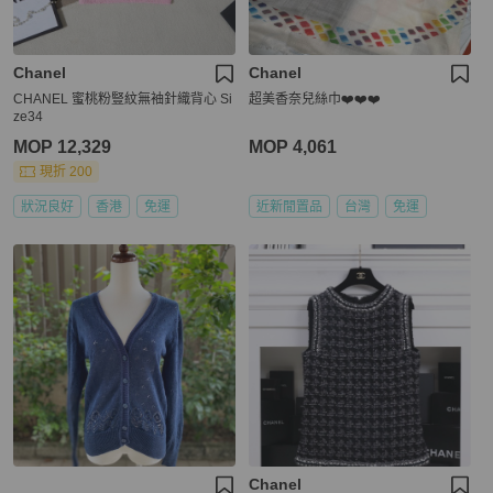
Chanel
Chanel
CHANEL 蜜桃粉豎紋無袖針織背心 Si
超美香奈兒絲巾❤️❤️❤️
ze34
MOP 12,329
MOP 4,061
現折 200
狀況良好
香港
免運
近新閒置品
台灣
免運
Chanel