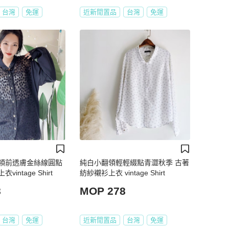
台灣
免運
近新閒置品
台灣
免運
領前透膚金絲線圓點
純白小翻領輕輕綴點青澀秋季 古著
intage Shirt
紡紗襯衫上衣 vintage Shirt
8
MOP 278
台灣
免運
近新閒置品
台灣
免運