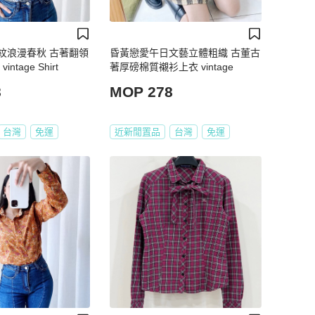
紋浪漫春秋 古著翻領
昏黃戀愛午日文藝立體粗織 古董古
ntage Shirt
著厚磅棉質襯衫上衣 vintage
8
MOP 278
台灣
免運
近新閒置品
台灣
免運