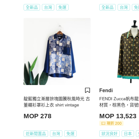
全新品
台灣
免運
全新品
台灣
免
Fendi
靛藍獨立漸層拚塊圖騰秋風時光 古
FENDI Zucca帆
董襯衫罩衫上衣 shirt vintage
材質，棕黑色，貨號F
品編號165604SM
MOP 278
MOP 13,523
現折 200
近新閒置品
台灣
免運
狀況良好
日本