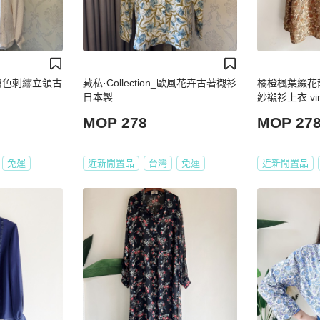
_淺膚色刺繡立領古
藏私·Collection_歐風花卉古著襯衫
橘橙楓葉綴花
日本製
紗襯衫上衣 vin
MOP 278
MOP 27
免運
近新閒置品
台灣
免運
近新閒置品