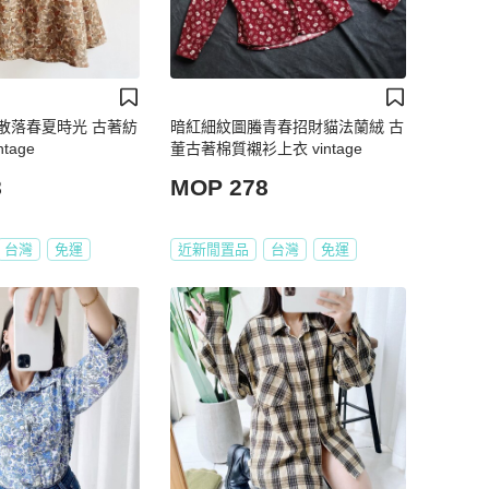
散落春夏時光 古著紡
暗紅細紋圖螣青春招財貓法蘭絨 古
tage
董古著棉質襯衫上衣 vintage
8
MOP 278
台灣
免運
近新閒置品
台灣
免運