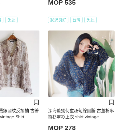
8
MOP 535
灣
免運
狀況良好
台灣
免運
燙銀圖紋反摺袖 古著
深海藍幾何童趣勾線圖騰 古董棉麻
tage Shirt
襯衫罩衫上衣 shirt vintage
8
MOP 278