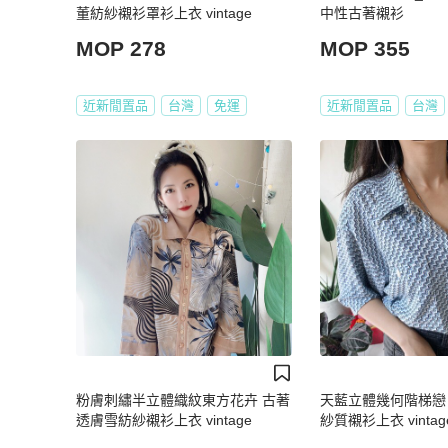
董紡紗襯衫罩衫上衣 vintage
中性古著襯衫
MOP 278
MOP 355
近新閒置品
台灣
免運
近新閒置品
台灣
粉膚刺繡半立體織紋東方花卉 古著
天藍立體幾何階梯戀
透膚雪紡紗襯衫上衣 vintage
紗質襯衫上衣 vintage 