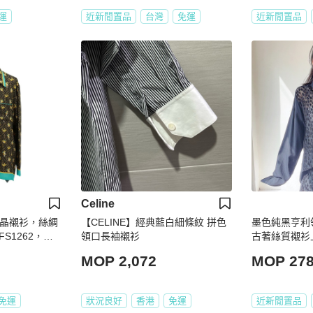
運
近新閒置品
台灣
免運
近新閒置品
Celine
布龍晶襯衫，絲綢
【CELINE】經典藍白細條紋 拼色
墨色純黑亨利
S1262，正
領口長袖襯衫
古著絲質襯衫上衣v
MOP 2,072
MOP 27
免運
狀況良好
香港
免運
近新閒置品