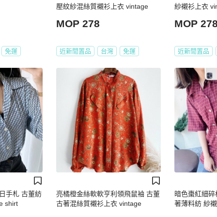
壓紋紗混絲質襯衫上衣 vintage
紗襯衫上衣 vint
MOP 278
MOP 27
免運
近新閒置品
台灣
免運
近新閒置品
日手札 古董紡
亮橘橙金絲軟軟亨利領飛鼠袖 古董
暗色棗紅細碎
shirt
古著混絲質襯衫上衣 vintage
著薄料紡 紗襯衫