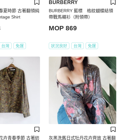
BURBERRY
春夏時節 古著翻領純
BURBERRY 藍標 格紋蝴蝶結領
age Shirt
帶戰馬襯衫（附領帶）
8
MOP 869
台灣
免運
狀況良好
台灣
免運
花卉青春季節 古著紡
灰黑洗舊日式牡丹花卉齊放 古著翻