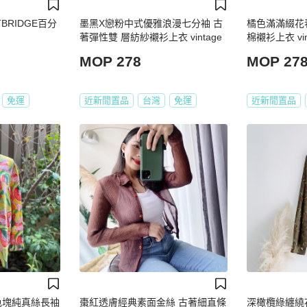
STBRIDGE百分
墨黑X戀粉中式優雅浪漫七分袖 古
橘色滿滿綴花
著彈性雙 層紡紗襯衫上衣 vintage
棉襯衫上衣 vint
MOP 278
MOP 27
免運
近新閒置品
台灣
免運
近新閒置品
_多色塊純真絲長袖
棗紅透膚經典素面金絲 古著細直條
深橄欖綠纏繞