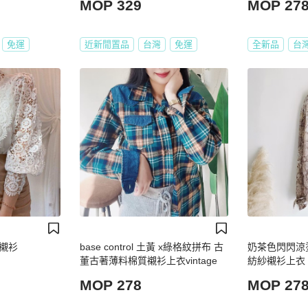
MOP 329
MOP 27
免運
近新閒置品
台灣
免運
全新品
台
襯衫
base control 土黃 x綠格紋拼布 古
奶茶色閃閃涼
董古著薄料棉質襯衫上衣vintage
紡紗襯衫上衣 vin
MOP 278
MOP 27