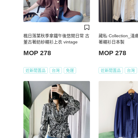
楓日落葉秋季拿鐵午後悠閒日常 古
藏私·Collection
董古著紡紗襯衫上衣 vintage
著襯衫日本製
MOP 278
MOP 278
近新閒置品
台灣
免運
近新閒置品
台灣