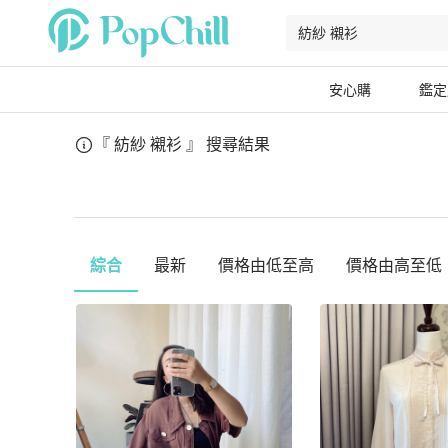
安心購
鑑定
『 紡紗 襯衫 』
搜尋結果
綜合
最新
價格由低至高
價格由高至低