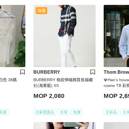
降價
BURBERRY
Thom Brow
白色 38碼
BURBERRY 格紋伸縮棉質長袖襯
💎Han's ho
衫(海軍藍) XS
rowne TB 
原價17300
MOP 2,080
MOP 2,6
免運
近新閒置品
台灣
免運
全新品
台