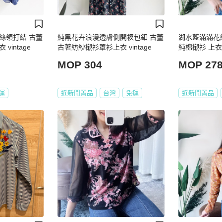
絲領打結 古董
純黑花卉浪漫透膚側開衩包釦 古董
湖水藍滿滿花
intage
古著紡紗襯衫罩衫上衣 vintage
純棉襯衫 上衣 vi
MOP 304
MOP 27
運
近新閒置品
台灣
免運
近新閒置品