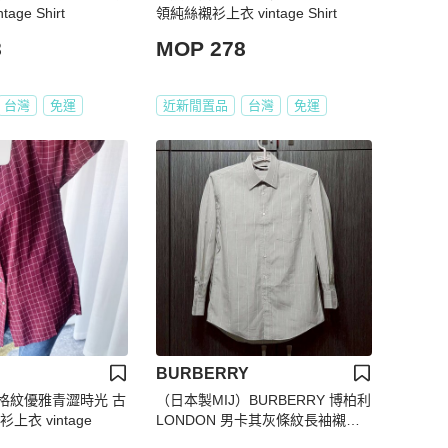
age Shirt
領純絲襯衫上衣 vintage Shirt
8
MOP 278
台灣
免運
近新閒置品
台灣
免運
BURBERRY
格紋優雅青澀時光 古
（日本製MIJ）BURBERRY 博柏利
上衣 vintage
LONDON 男卡其灰條紋長袖襯衫3
7-80