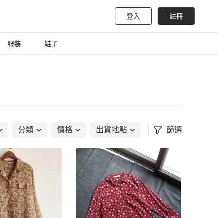
登入
註冊
服裝
鞋子
分類
價格
出貨地點
篩選