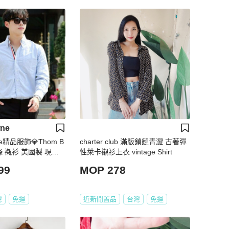
ne
use精品服飾💎Thom B
charter club 滿版鎖鏈青澀 古著彈
彩條 襯衫 美國製 現貨 S
性萊卡襯衫上衣 vintage Shirt
99
MOP 278
灣
免運
近新閒置品
台灣
免運