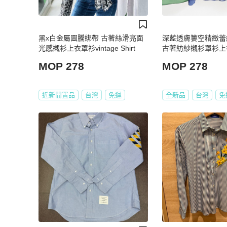
黑x白金屬圖騰綁帶 古著絲滑亮面
深藍透膚簍空精緻蕾
光感襯衫上衣罩衫vintage Shirt
古著紡紗襯衫罩衫上衣 v
MOP 278
MOP 278
近新閒置品
台灣
免運
全新品
台灣
免