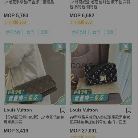
Lv 老花手拿包/王吉娜古董精品
LV 路易威登 老花 信封包 腋下包 斜背
包 肩背包 側背包
MOP 5,783
MOP 6,682
現折 200
現折 200
狀況良好
台灣
免運
狀況良好
台灣
免運
Louis Vuitton
Louis Vuitton
【全網最低價✨95新】LV 老花信封包
99新🆕路易威登LV絲絨限定款黑金老
可單肩斜背
花麻將包手提包斜背包 金扣 ✅正品
MOP 3,419
MOP 27,091
現折 2,000