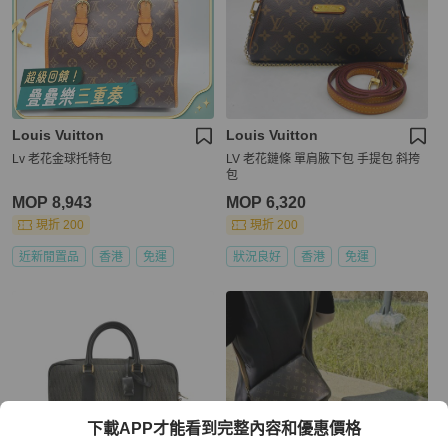
Louis Vuitton
Louis Vuitton
Lv 老花金球托特包
LV 老花鏈條 單肩腋下包 手提包 斜挎
包
MOP 8,943
MOP 6,320
現折 200
現折 200
近新閒置品
香港
免運
狀況良好
香港
免運
下載APP才能看到完整內容和優惠價格