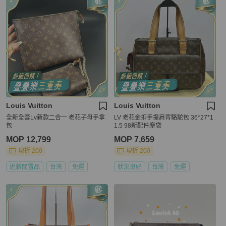
Louis Vuitton
Louis Vuitton
全新全套Lv新款二合一 老花子母手拿
LV 老花金扣手提肩背駱駝包 36*27*1
包
1.5 98新配件塵袋
MOP 12,799
MOP 7,659
現折 200
現折 200
近新閒置品
台灣
免運
狀況良好
台灣
免運