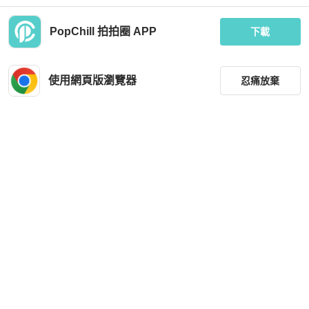
PopChill 拍拍圈 APP
下載
Saint Laurent
Louis Vuitton
Saint Laurent牛皮老花滿印字母Logo
LV 老花 橫式王妃包 掀蓋包 斜背/肩背
手提包
使用網頁版瀏覽器
忍痛放棄
MOP 5,076
MOP 6,888
現折 200
現折 200
狀況良好
香港
免運
狀況良好
台灣
免運
篩選
重設
品牌
分類
尺寸
Louis Vuitton
Coach
價格