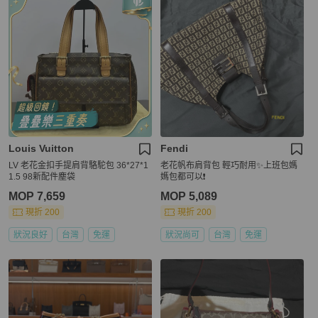
Louis Vuitton
Fendi
LV 老花金扣手提肩背駱駝包 36*27*1
老花帆布肩背包 輕巧耐用✨上班包媽
1.5 98新配件塵袋
媽包都可以❗️
MOP 7,659
MOP 5,089
現折 200
現折 200
狀況良好
台灣
免運
狀況尚可
台灣
免運