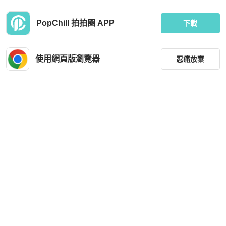
PopChill 拍拍圈 APP
下載
Louis Vuitton
Fendi
LV 經典老花金豆豆手提肩背元寶包 3
特價出清日本帶回，Fendi 老花手提
9*27*13 98新配件購證塵袋
背包 正常使用狀況
使用網頁版瀏覽器
忍痛放棄
MOP 6,888
MOP 2,570
現折 200
狀況良好
台灣
免運
狀況良好
台灣
免運
篩選
重設
品牌
分類
尺寸
Louis Vuitton
Louis Vuitton
價格