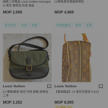
瑞奇二手精品 Louis Vuitton monogra
LV棕色老花單肩斜挎包
m 老花 側背包 紅皮 美品
MOP 2,699
MOP 4,869
狀況良好
台灣
免運
近新閒置品
香港
免運
Louis Vuitton
Louis Vuitton
LV 軍綠/綠色 老花 中性 帥氣 斜背包
【美收精品】LV 老花手提包 5-613
二手
MOP 2,262
MOP 8,995
現折 200