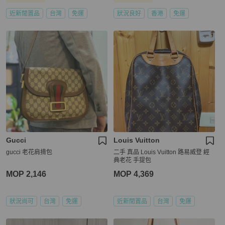
近新閒置品
台灣
免運
狀況良好
香港
免運
Gucci
Louis Vuitton
gucci 老花肩揹包
二手 真品 Louis Vuitton 路易威登 經
典老花 手提包
MOP 2,146
MOP 4,369
狀況尚可
台灣
免運
近新閒置品
台灣
免運