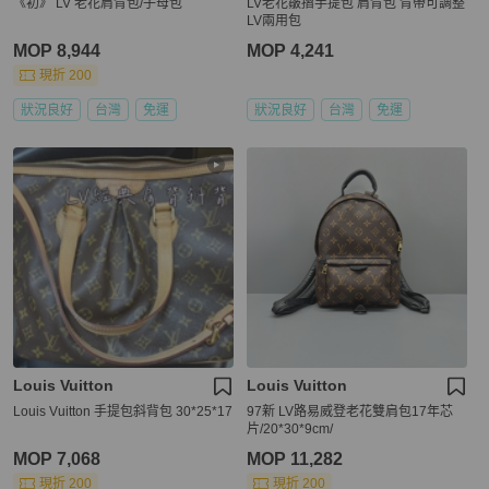
《初》 LV 老花肩背包/子母包
LV老花皺摺手提包 肩背包 背帶可調整
LV兩用包
MOP 8,944
MOP 4,241
現折 200
狀況良好
台灣
免運
狀況良好
台灣
免運
Louis Vuitton
Louis Vuitton
Louis Vuitton 手提包斜背包 30*25*17
97新 LV路易威登老花雙肩包17年芯
片/20*30*9cm/
MOP 7,068
MOP 11,282
現折 200
現折 200