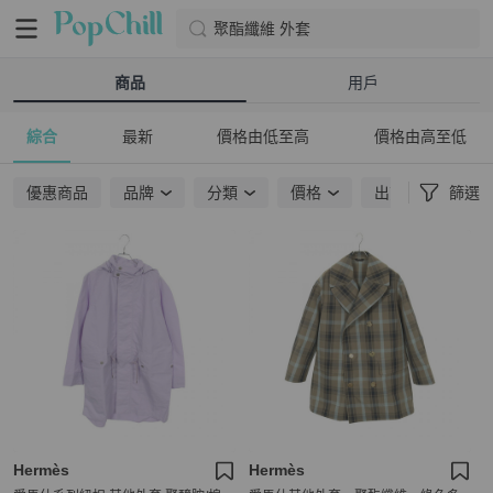
聚酯纖維 外套
商品
用戶
綜合
最新
價格由低至高
價格由高至低
優惠商品
品牌
分類
價格
出貨地點
篩選
Hermès
Hermès