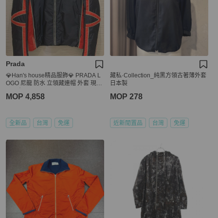
Prada
💎Han's house精品服飾💎 PRADA L
藏私·Collection_純黑方領古著薄外套
OGO 尼龍 防水 立領藏連帽 外套 現貨
日本製
48原價 39000
MOP 4,858
MOP 278
全新品
台灣
免運
近新閒置品
台灣
免運