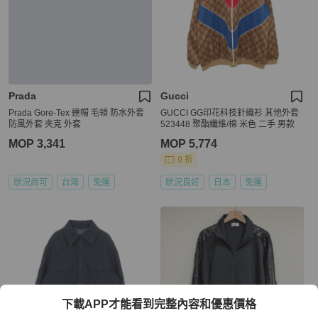
Prada
Gucci
Prada Gore-Tex 連帽 毛領 防水外套
GUCCI GG印花科技針織衫 其他外套
防風外套 夾克 外套
523448 聚酯纖維/棉 米色 二手 男款
MOP 3,341
MOP 5,774
9 折
狀況尚可
台灣
免運
狀況良好
日本
免運
下載APP才能看到完整內容和優惠價格