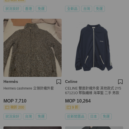
狀況良好
香港
免運
全新品
台灣
免運
Hermès
Celine
Hermes cashmere 立領針織外套
CELINE 雙面針織外套 其他款式 2Y5
67121O 聚酯纖維 海軍藍 二手 男款
MOP 7,710
MOP 10,264
現折 200
9 折
狀況良好
台灣
免運
近新閒置品
日本
免運