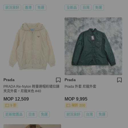
狀況良好
香港
免運
全新品
台灣
免運
Prada
Prada
PRADA Re-Nylon 輕量連帽絎縫拉鍊
Prada 外套 尼龍外套
夾克外套，尼龍米色 #40
MOP 12,509
MOP 9,995
9 折
現折 200
近新閒置品
日本
免運
狀況良好
台灣
免運