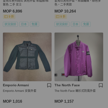
愛馬仕系列紐扣 其他外套 聚醯胺/棉
愛馬仕其他外套，聚酯纖維，綠色多
紫色 二手 女士
色，二手男款
MOP 6,896
MOP 10,264
9 折
9 折
狀況良好
日本
免運
狀況良好
日本
免運
Emporio Armani
The North Face
Emporio Armani 女裝外套
The North Face 襯衫式防風外套
MOP 1,016
MOP 1,157