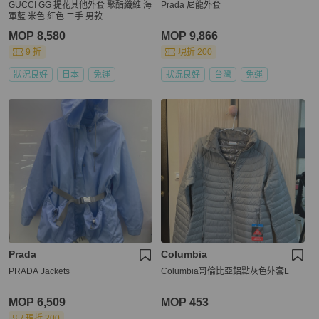
GUCCI GG 提花其他外套 聚酯纖維 海
Prada 尼龍外套
軍藍 米色 紅色 二手 男款
MOP 8,580
MOP 9,866
9 折
現折 200
狀況良好
日本
免運
狀況良好
台灣
免運
Prada
Columbia
PRADA Jackets
Columbia哥倫比亞鋁點灰色外套L
MOP 6,509
MOP 453
現折 200