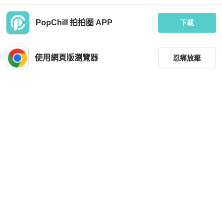
PopChill 拍拍圈 APP
下載
Fendi
Celine
FENDI FF壓花襯衫外套 其他外套 FW
Celine 針織運動外套 拼接亮片原價五
1286AQMO 羊毛 尼龍 棉/聚酯纖維 海
萬多
使用網頁版瀏覽器
忍痛放棄
軍藍 二手 男款
MOP 6,896
MOP 4,341
9 折
狀況良好
日本
免運
狀況良好
台灣
免運
篩選
重設
品牌
分類
尺寸
Prada
Fila
價格