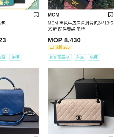
MCM
背包
MCM 黑色牛皮肩背斜背包24*13*5
95新 配件塵袋 吊牌
23
MOP 8,430
現折 200
台灣
免運
近新閒置品
台灣
免運