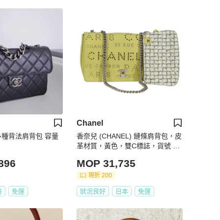
Chanel
氣多種背法肩背包 容量
香奈兒 (CHANEL) 鏈條肩背包，皮
革材質，黃色，雙C標誌，貨號 13
0486SM
896
MOP 31,735
現折 200
灣
免運
狀況良好
日本
免運