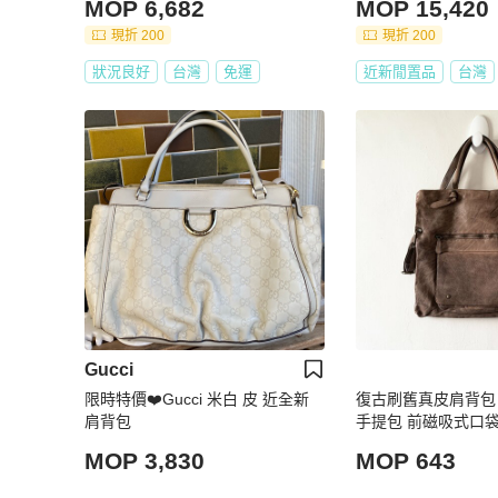
MOP 6,682
MOP 15,420
現折 200
現折 200
狀況良好
台灣
免運
近新閒置品
台灣
Gucci
限時特價❤️Gucci 米白 皮 近全新
復古刷舊真皮肩背包 
肩背包
手提包 前磁吸式口袋
司羊羊】二手包
MOP 3,830
MOP 643