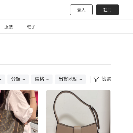
登入
註冊
服裝
鞋子
分類
價格
出貨地點
篩選