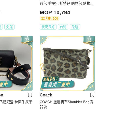
背包 手提包 托特包 購物包 購物袋
公事包 文件包
6
MOP 10,794
現折 200
灣
免運
狀況良好
台灣
免運
on
Coach
COACH 塗層帆布Shoulder Bag肩
背袋