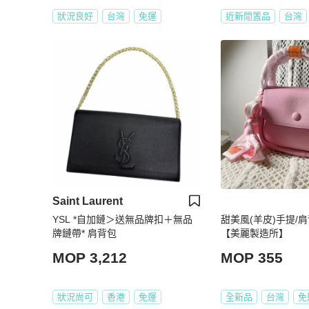
狀況良好
台灣
免運
近新閒置品
台灣
Saint Laurent
YSL *自加鏈＞送無品牌扣＋無品
甜美風(羊皮)手提/
牌鏈帶* 肩背包
【美麗製造所】
MOP 3,212
MOP 355
狀況尚可
香港
免運
全新品
台灣
免