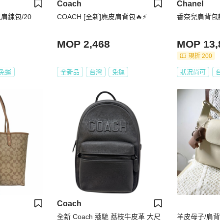
Coach
Chanel
肩鍊包/20
COACH [全新]麂皮肩背包🔥⚡️
香奈兒肩背包
MOP 2,468
MOP 13,
現折 200
免運
全新品
台灣
免運
狀況尚可
Coach
全新 Coach 蔻馳 荔枝牛皮革 大尺
羊皮母子/肩背