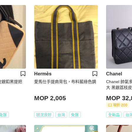
Hermès
Chanel
羊皮銀釦黑提把
愛馬仕手提肩背包，布料藍綠色調
Chanel 帥
大 黑銀荔枝皮
MOP 2,005
MOP 32,
現折 200
免運
狀況良好
台灣
免運
全新品
台