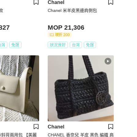
Chanel
款
Chanel 米羊皮黑邊肩側包
827
MOP 21,306
現折 200
台灣
免運
狀況良好
台灣
免運
Chanel
/斜背兩用包 【美麗
CHANEL 香奈兒 羊皮 黑色 編織 肩