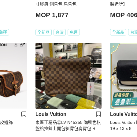
寸經典 側背包 肩背包
製造所】
MOP 1,877
MOP 40
免運
全新品
台灣
免運
全新品
台
Louis Vuitton
Louis Vuitt
牛皮邊飾
東區正精品㊣LV N45255 咖啡色棋
Louis Vuitton 路易威登 粒面牛皮革
盤格拉鍊上開包斜背包肩背包 RZ4
19 x 13 x 8
384