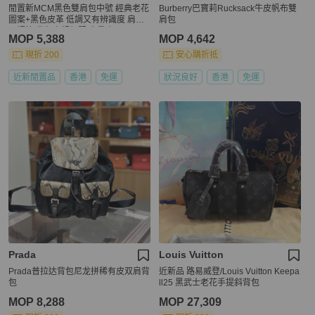
閒置新MCM黑色雙肩包中號 經典老花
Burberry巴寶莉Rucksack牛皮帆布雙
圖案+黑色皮革 低調又有辨識度 肩帶
肩包
可調節 背起來超舒服 容量大
MOP 5,388
MOP 4,642
現折 200
安心購折抵
近新閒置品
香港
免運
狀況良好
香港
免運
Prada
Louis Vuitton
Prada普拉达背包尼龙拼稀有皮双肩背
近新品 路易威登/Louis Vuitton Keepa
包
ll25 黑武士老花手提斜背包
MOP 8,288
MOP 27,309