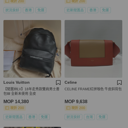
現折 200
現折 200
狀況良好
香港
免運
近新閒置品
香港
免運
Louis Vuitton
Celine
【閒置🆕LV】18年走秀款雙肩男士書
CELINE FRAME紅拼咖色 牛皮斜背包
包🎒 全新未使用 全皮
MOP 14,380
MOP 9,638
現折 200
現折 200
近新閒置品
香港
免運
狀況良好
台灣
免運