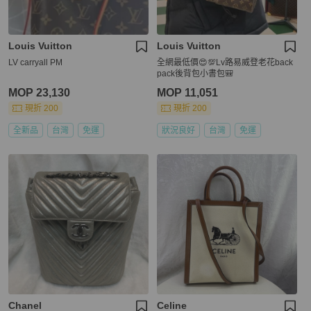
Louis Vuitton
Louis Vuitton
LV carryall PM
全網最低價😍💯Lv路易威登老花back
pack後背包小書包🎒
MOP 23,130
MOP 11,051
現折 200
現折 200
全新品
台灣
免運
狀況良好
台灣
免運
Chanel
Celine