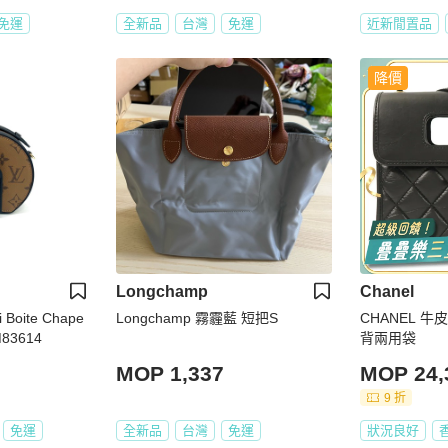
免運
全新品
台灣
免運
近新閒置品
降價
Longchamp
Chanel
oite Chape
Longchamp 霧霾藍 短把S
CHANEL 牛皮
3614
背兩用袋
MOP 1,337
MOP 24,
9 折
免運
全新品
台灣
免運
狀況良好