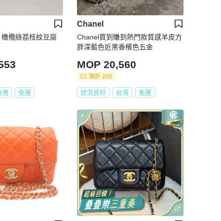
Chanel
奈兒 橄欖綠荔枝紋豆腐
Chanel買到賺到熱門款質感羊皮方
胖深藍色近黑香檳色五金
553
MOP 20,560
現折 200
香港
免運
狀況良好
台灣
免運