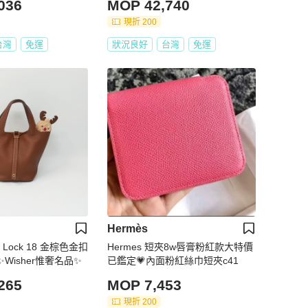
036
MOP 42,740
現折 200
台灣
免運
狀況良好
台灣
免運
Hermès
n Lock 18 金棕色金扣
Hermes 短夾8w唇膏粉紅款大特價
Wisher惟奢名品✨
已鑑定💗內面粉紅絲巾短夾c41
265
MOP 7,453
現折 200