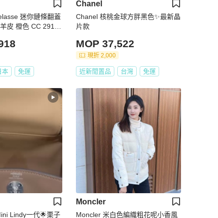
Chanel
telasse 迷你鏈條翻蓋
Chanel 核桃金球方胖黑色✨最新晶
皮 橙色 CC 29106
片款
918
MOP 37,522
現折 2,000
日本
免運
近新閒置品
台灣
免運
Moncler
Mini Lindy一代🌟栗子
Moncler 米白色編織粗花呢小香風