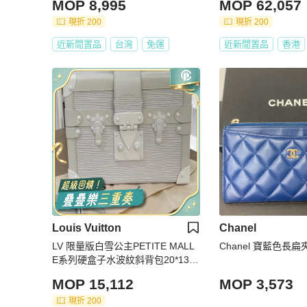
MOP 8,995
MOP 62,057
現折 200
現折 200
近新閒置品
台灣
免運
近新閒置品
香港
Louis Vuitton
Chanel
LV 限量版白雪公主PETITE MALL
Chanel 寶藍色長扁
E系列硬盒子水波紋斜背包20*13c
m 98新配件塵袋
MOP 15,112
MOP 3,573
現折 200