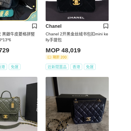
Chanel
奈兒 黑銀牛皮菱格拼竪
Chanel 2开黑金丝绒书包扣mini ke
*13*6
lly手提包
729
MOP 48,019
現折 200
香港
免運
近新閒置品
香港
免運