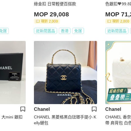
綠金扣 日常輕便百搭款
色銀扣🧡99.8
馬仕🌟
MOP 29,008
MOP 71,
現折 2,000
現折 2,000
免運
近新閒置品
香港
免運
近新閒置品
Chanel
Chanel
cm 大mini 銀扣
CHANEL 黑菱格黑白琺瑯手提小 K
CHANEL 香奈兒
elly鏈包
帶 肩背包 白