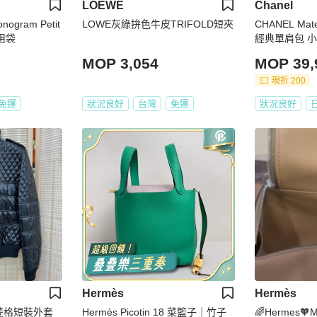
LOEWE
Chanel
nogram Petit
LOWE灰綠拚色牛皮TRIFOLD短夾
CHANEL Ma
兩用袋
經典單肩包 小羊
AM
MOP 3,054
MOP 39,
現折 200
免運
狀況良好
台灣
免運
狀況良好
Hermès
Hermès
面菱格短裝外套
Hermès Picotin 18 菜籃子｜竹子
🌈Hermes🧡