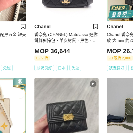
Chanel
Chanel
灰色配黑五金 短夾
香奈兒 (CHANEL) Matelasse 迷你
Chanel 香
鏈條斜挎包，羊皮材質，黑色，二
紋 大mini 約20
手，金色五金
MOP 36,644
MOP 26,
9 折
現折 2,000
免運
狀況良好
日本
免運
狀況良好