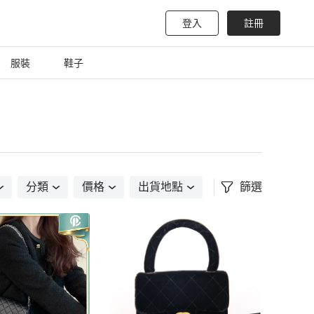
登入
註冊
服裝
鞋子
分類
價格
出貨地點
篩選