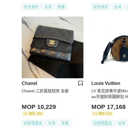
狀況良好
台灣
免運
狀況良好
台灣
Chanel
Louis Vuitton
Chanel 三折荔枝短夾 全新
LV 老花拚黑牛皮Mini B
au手提斜背圓餅包 M8
MOP 10,229
MOP 17,168
現折 200
現折 200
近新閒置品
台灣
免運
近新閒置品
台灣