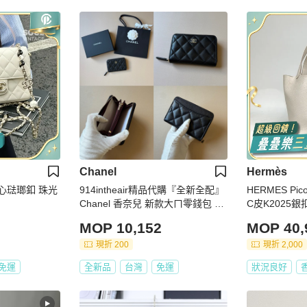
Chanel
Hermès
定愛心琺瑯釦 珠光
914intheair精品代購『全新全配』
HERMES Pi
Chanel 香奈兒 新款大ㄇ零錢包 黑
C皮K2025銀
金牛 短夾
MOP 10,152
MOP 40,
現折 200
現折 2,000
免運
全新品
台灣
免運
狀況良好