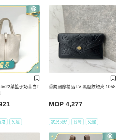
cotin22菜籃子奶昔白T
香緹國際精品 LV 黑壓紋短夾 1058
扣
921
MOP 4,277
香港
免運
狀況良好
台灣
免運