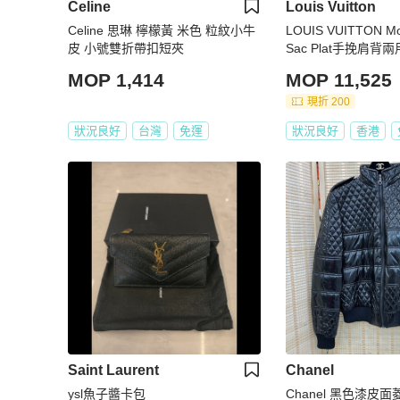
Celine
Louis Vuitton
Celine 思琳 檸檬黃 米色 粒紋小牛
LOUIS VUITTON Mo
皮 小號雙折帶扣短夾
Sac Plat手挽肩背
MOP 1,414
MOP 11,525
現折 200
狀況良好
台灣
免運
狀況良好
香港
Saint Laurent
Chanel
ysl魚子醬卡包
Chanel 黑色漆皮