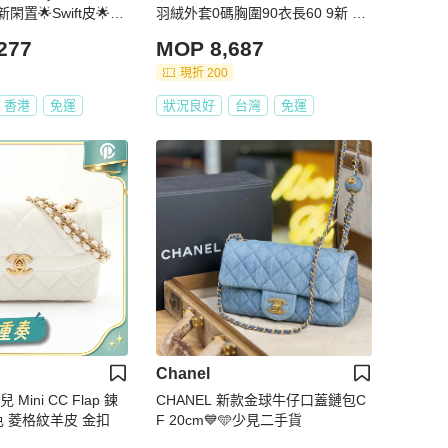
新閑置🌟Swift皮🌟愛
羽絨外套0碼胸圍90衣長60 9新 配
件塵袋衣架
277
MOP 8,687
現折 200
香港
免運
狀況良好
台灣
免運
Chanel
 Mini CC Flap 鍊
CHANEL 新款金球牛仔口蓋鏈包C
色 菱格紋羊皮 金扣
F 20cm💙🩵少見二手貨