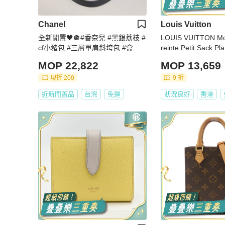
Chanel
Louis Vuitton
全新閒置🖤🪩#香奈兒 #黑銀荔枝 #
LOUIS VUITTON M
cf小豬包 #三層單肩斜垮包 #盒子
reinte Petit Sac
塵袋購證
兩用袋
MOP 22,822
MOP 13,659
現折 200
9 折
近新閒置品
台灣
免運
狀況良好
香港