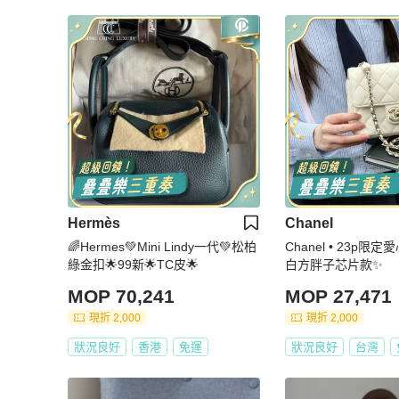
Hermès
Chanel
🌈Hermes💚Mini Lindy一代💚松柏
Chanel • 23p限
綠金扣🌟99新🌟TC皮🌟
白方胖子芯片款✨
MOP 70,241
MOP 27,471
現折 2,000
現折 2,000
狀況良好
香港
免運
狀況良好
台灣