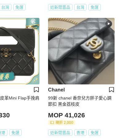
台灣
免運
近新閒置品
台灣
免運
Chanel
皮革Mini Flap手挽肩
99新 chanel 香奈兒方胖子愛心調
節扣 黑金荔枝皮
330
MOP 41,026
現折 2,000
香港
免運
近新閒置品
香港
免運