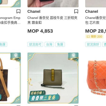
Chanel
Chanel
onogram Emp
Chanel 香奈兒 荔枝牛皮 三折短夾
Chanel香
k Plat金扣手挽肩背
黑 霧金釦
包 芯片款
MOP 4,853
MOP 28,
現折 200
免運
狀況尚可
台灣
免運
狀況良好