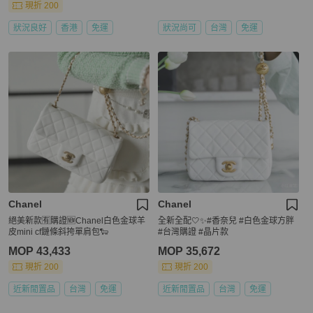
現折 200
狀況良好
香港
免運
狀況尚可
台灣
免運
Chanel
Chanel
絕美新款🈶購證🆕Chanel白色金球羊
全新全配🤍✨#香奈兒 #白色金球方胖
皮mini cf鏈條斜挎單肩包🐑
#台灣購證 #晶片款
MOP 43,433
MOP 35,672
現折 200
現折 200
近新閒置品
台灣
免運
近新閒置品
台灣
免運