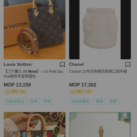
Louis Vuitton
Chanel
【🇯🇵購入 99 𝙉𝙚𝙬】✨LV Petit Sac
Chanel 10年白色粗花呢两口袋半裙
Plat迷你手提琴譜包
MOP 13,159
MOP 17,302
現折 200
現折 200
近新閒置品
台灣
免運
近新閒置品
香港
免運