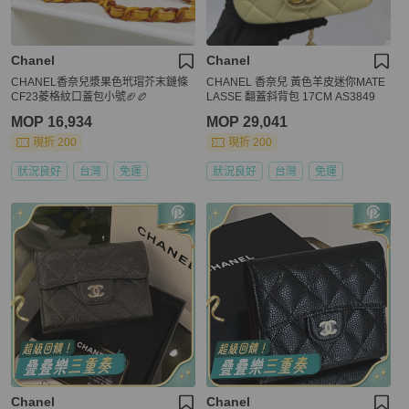
Chanel
Chanel
CHANEL香奈兒漿果色玳瑁芥末鏈條
CHANEL 香奈兒 黃色羊皮迷你MATE
CF23菱格紋口蓋包小號🏈🏉
LASSE 翻蓋斜背包 17CM AS3849
MOP 16,934
MOP 29,041
現折 200
現折 200
狀況良好
台灣
免運
狀況良好
台灣
免運
Chanel
Chanel