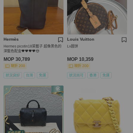
Hermès
Louis Vuitton
Hermes picotin18菜籃子 超像黑色的
Lv圆饼
深藍色配金🖤🖤🖤🖤😍
MOP 30,789
MOP 10,359
現折 200
現折 200
狀況良好
台灣
免運
狀況尚可
香港
免運