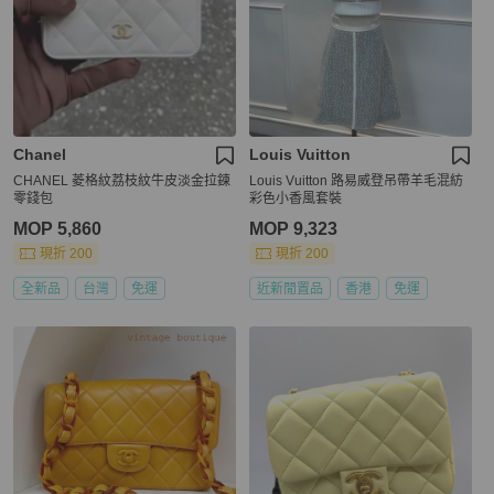
Chanel
Louis Vuitton
CHANEL 菱格紋荔枝紋牛皮淡金拉鍊
Louis Vuitton 路易威登吊帶羊毛混紡
零錢包
彩色小香風套裝
MOP 5,860
MOP 9,323
現折 200
現折 200
全新品
台灣
免運
近新閒置品
香港
免運