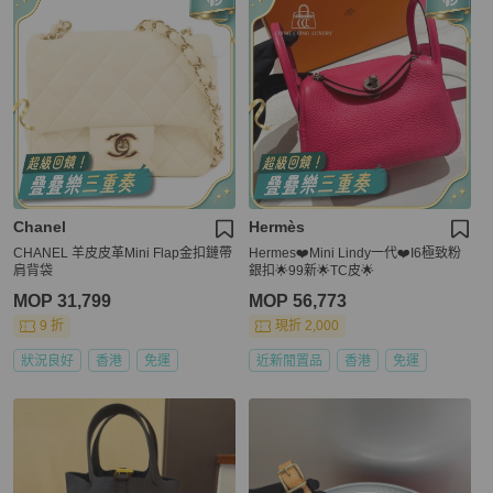
Chanel
Hermès
CHANEL 羊皮皮革Mini Flap金扣鏈帶
Hermes❤️Mini Lindy一代❤️I6極致粉
肩背袋
銀扣🌟99新🌟TC皮🌟
MOP 31,799
MOP 56,773
9 折
現折 2,000
狀況良好
香港
免運
近新閒置品
香港
免運