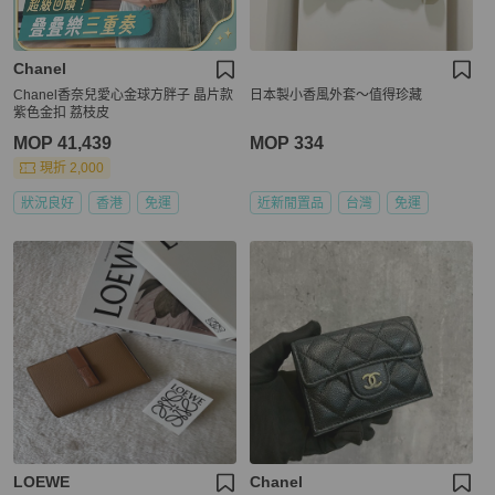
Chanel
Chanel香奈兒愛心金球方胖子 晶片款
日本製小香風外套～值得珍藏
紫色金扣 荔枝皮
MOP 41,439
MOP 334
現折 2,000
狀況良好
香港
免運
近新閒置品
台灣
免運
LOEWE
Chanel