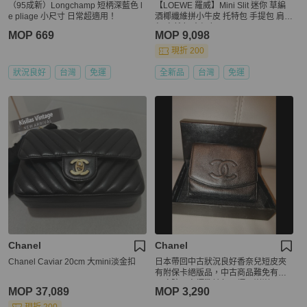
（95成新）Longchamp 短柄深藍色 l
【LOEWE 羅威】Mini Slit 迷你 草編
e pliage 小尺寸 日常超適用！
酒椰纖維拼小牛皮 托特包 手提包 肩背
包 自然色 古銅色
MOP 669
MOP 9,098
現折 200
狀況良好
台灣
免運
全新品
台灣
免運
Chanel
Chanel
Chanel Caviar 20cm 大mini淡金扣
日本帶回中古狀況良好香奈兒短皮夾
有附保卡絕版品，中古商品難免有使
用痕跡，高標準請勿下標，謝謝
MOP 37,089
MOP 3,290