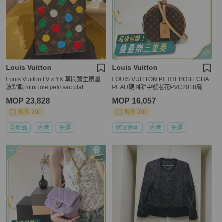
Louis Vuitton
Louis Vuitton
Louis Vuitton LV x YK 草間彌生限量
LOUIS VUITTON PETITEBOITECHA
波點款 mini tote petit sac plat
PEAU硬圓餅中號老花PVC2018肩背
包
MOP 23,828
MOP 16,057
現折 200
現折 200
全新品
香港
免運
狀況尚可
香港
免運