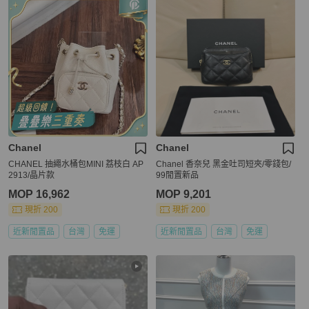
Chanel
Chanel
CHANEL 抽繩水桶包MINI 荔枝白 AP
Chanel 香奈兒 黑金吐司短夾/零錢包/
2913/晶片款
99閒置新品
MOP 16,962
MOP 9,201
現折 200
現折 200
近新閒置品
台灣
免運
近新閒置品
台灣
免運