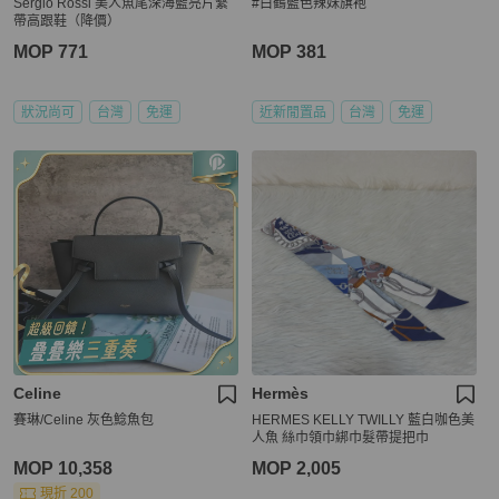
Sergio Rossi 美人魚尾深海藍亮片繫
#白鶴藍色辣妹旗袍
帶高跟鞋（降價）
MOP 771
MOP 381
狀況尚可
台灣
免運
近新閒置品
台灣
免運
Celine
Hermès
賽琳/Celine 灰色鯰魚包
HERMES KELLY TWILLY 藍白咖色美
人魚 絲巾領巾綁巾髮帶提把巾
MOP 10,358
MOP 2,005
現折 200