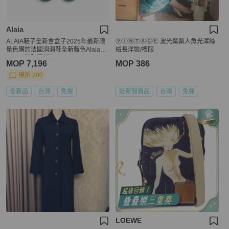
Alaia
ALAIA鞋子全新含盒子2025年最新限
ⓋⒾⓃⓉⒶⒼⒺ 波光粼粼人魚光澤絲
量色購於法國洞洞鞋全新藍色Alaia鞋
絨長洋裝/禮服
子洞洞鞋限量新色
MOP 7,196
MOP 386
現折 200
全新品
台灣
免運
近新閒置品
台灣
免運
LOEWE