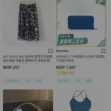
Hermès
WU SHIOU MEI 吳秀美 氣質花卉圖案
HERMES T7水妖藍EPSOM牛皮銀釦
設計寬褲 深藍色 獨特印花 柔軟舒適
ㄇ拉絲巾長夾
柔軟內裡 碎花【壽司羊羊】二手褲
MOP 257
MOP 7,587
現折 200
近新閒置品
台灣
免運
狀況良好
台灣
免運