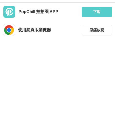
PopChill 拍拍圈 APP
下載
針織魚尾套裝
全新正韓水藍色質感外套 S-M適穿
使用網頁版瀏覽器
忍痛放棄
MOP 769
MOP 643
全新品
台灣
免運
全新品
台灣
免運
篩選
重設
品牌
分類
尺寸
Dior
價格