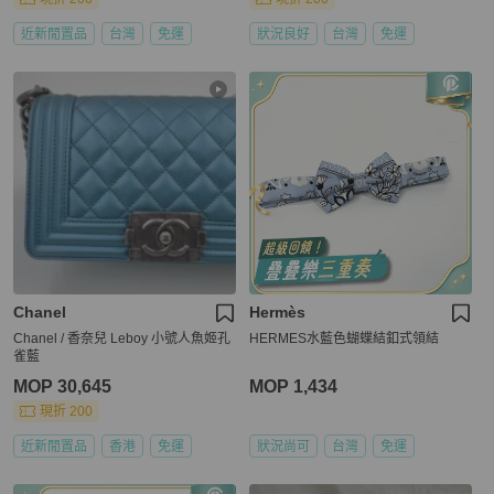
近新閒置品
台灣
免運
狀況良好
台灣
免運
Chanel
Hermès
Chanel / 香奈兒 Leboy 小號人魚姬孔
HERMES水藍色蝴蝶結釦式領結
雀藍
MOP 30,645
MOP 1,434
現折 200
近新閒置品
香港
免運
狀況尚可
台灣
免運