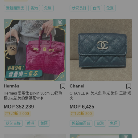
近新閒置品
香港
免運
狀況良好
台灣
免運
Hermès
Chanel
Hermes 愛馬仕 Birkin 30cm L3鰐魚
CHANEL 💫 美人魚 珠光 迷你 三折 短
框Q🐊最美的紫藤花💜🪻
夾
MOP 352,239
MOP 6,425
現折 2,000
現折 200
狀況良好
香港
免運
近新閒置品
台灣
免運