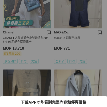
Chanel
MAX&Co.
CHANEL人魚姬藍色小號流浪包20*1
Max&Co 深藍色洋裝
5*8 98新配件塵袋保卡
MOP 18,710
MOP 771
現折 200
狀況良好
台灣
免運
全新品
台灣
免運
下載APP才能看到完整內容和優惠價格