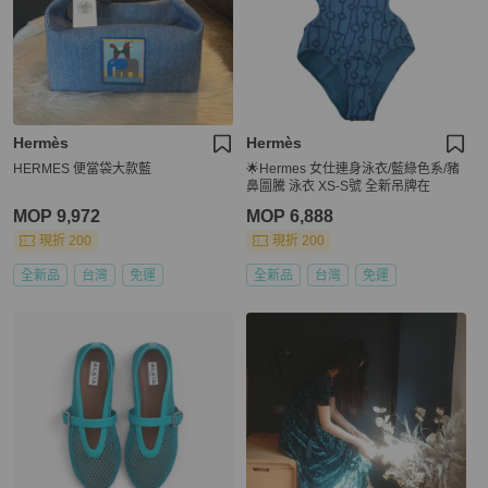
Hermès
Hermès
HERMES 便當袋大款藍
🌟Hermes 女仕連身泳衣/藍綠色系/豬
鼻圖騰 泳衣 XS-S號 全新吊牌在
MOP 9,972
MOP 6,888
現折 200
現折 200
全新品
台灣
免運
全新品
台灣
免運