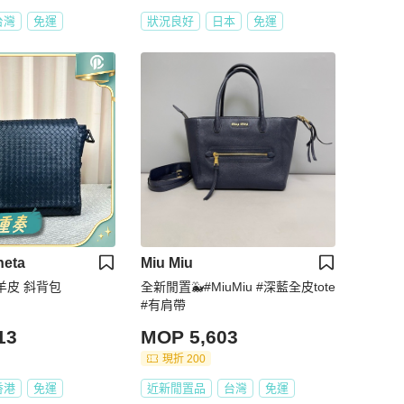
台灣
免運
狀況良好
日本
免運
neta
Miu Miu
 羊皮 斜背包
全新閒置🐳#MiuMiu #深藍全皮tote
#有肩帶
13
MOP 5,603
現折 200
香港
免運
近新閒置品
台灣
免運