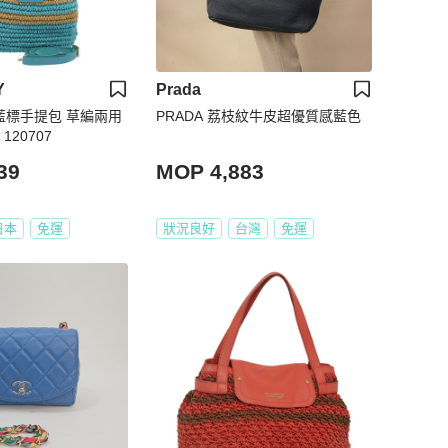
Y
Prada
Y 藍標手提包 草編兩用
PRADA 荔枝紋牛皮超優質感藍色
120707
39
MOP 4,883
日本
免運
狀況良好
台灣
免運