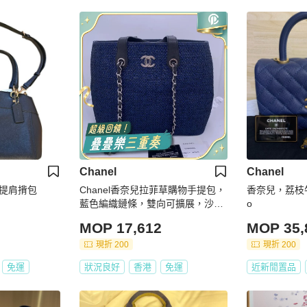
Chanel
Chanel
手提肩揹包
Chanel香奈兒拉菲草購物手提包，
香奈兒，荔枝牛皮
藍色編織鏈條，雙向可擴展，沙灘
o
風海軍藍
MOP 17,612
MOP 35,
現折 200
現折 200
免運
狀況良好
香港
免運
近新閒置品