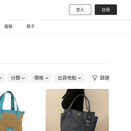
登入
註冊
服裝
鞋子
分類
價格
出貨地點
篩選