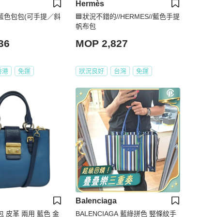
Hermès
ch深藍色包包(可手提／斜
🟦狀況不錯的//HERMES//藍色手提
帆布包
36
MOP 2,827
香港
免運
狀況良好
台灣
免運
Balenciaga
提包 皮革 兩用 藍色 金
️BALENCIAGA 藍綠拼色 竪條紋手