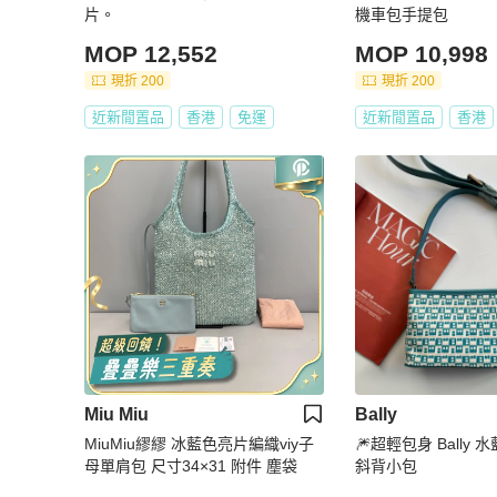
片。
機車包手提包
MOP 12,552
MOP 10,998
現折 200
現折 200
近新閒置品
香港
免運
近新閒置品
香港
Miu Miu
Bally
MiuMiu繆繆 冰藍色亮片編織viy子
🎆超輕包身 Bally
母單肩包 尺寸34×31 附件 塵袋
斜背小包