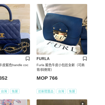
FURLA
藍色handle coc
Furla 藍色牛皮小包近全新（可肩
背/斜側背）
852
MOP 766
台灣
免運
近新閒置品
台灣
免運