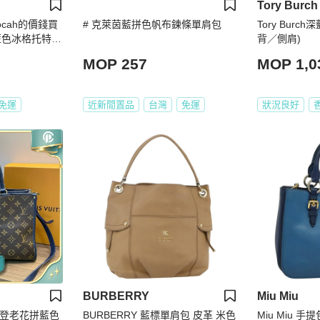
Tory Burch
cah的價錢買
# 克萊茵藍拼色帆布鍊條單肩包
Tory Bur
l藍色冰格托特包
背／側肩)
MOP 257
MOP 1,0
免運
近新閒置品
台灣
免運
狀況良好
BURBERRY
Miu Miu
/路易威登老花拼藍色
BURBERRY 藍標單肩包 皮革 米色
Miu Miu 手