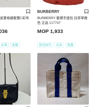
BURBERRY
藍羊皮菱格銀藍雙C彩布
BURBERRY 藍標手提包 拉菲草橙
色 正品 117747
036
MOP 1,933
台灣
免運
狀況尚可
日本
免運