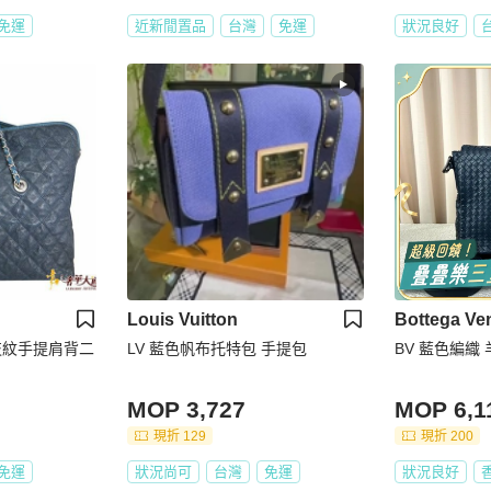
免運
近新閒置品
台灣
免運
狀況良好
Louis Vuitton
Bottega Ve
荔枝紋手提肩背二
LV 藍色帆布托特包 手提包
BV 藍色編織
MOP 3,727
MOP 6,1
現折 129
現折 200
免運
狀況尚可
台灣
免運
狀況良好