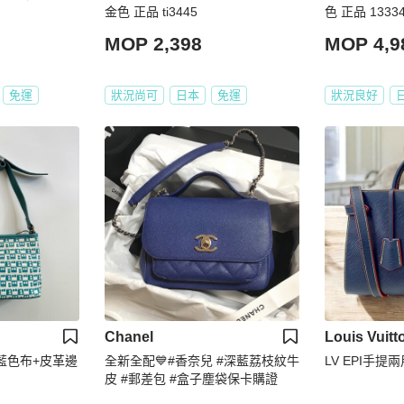
金色 正品 ti3445
色 正品 1333
MOP 2,398
MOP 4,9
免運
狀況尚可
日本
免運
狀況良好
Chanel
Louis Vuitt
 水藍色布+皮革邊
全新全配💙#香奈兒 #深藍荔枝紋牛
LV EPI手提
皮 #郵差包 #盒子塵袋保卡購證