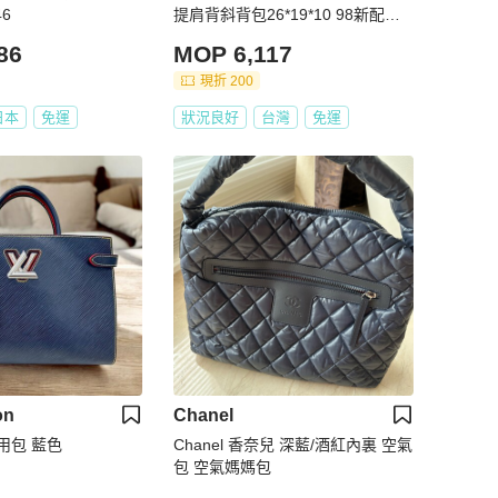
46
提肩背斜背包26*19*10 98新配件
鏡子塵袋
86
MOP 6,117
現折 200
日本
免運
狀況良好
台灣
免運
on
Chanel
兩用包 藍色
Chanel 香奈兒 深藍/酒紅內裏 空氣
包 空氣媽媽包