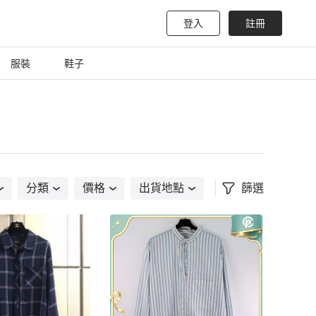
登入
註冊
服裝
鞋子
分類
價格
出貨地點
篩選