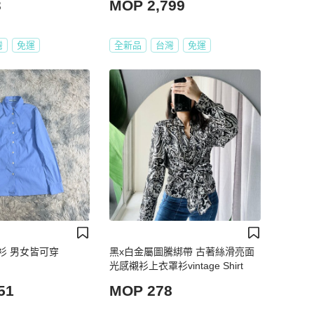
3
MOP 2,799
灣
免運
全新品
台灣
免運
襯衫 男女皆可穿
黑x白金屬圖騰綁帶 古著絲滑亮面
光感襯衫上衣罩衫vintage Shirt
51
MOP 278