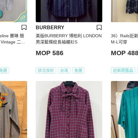
BURBERRY
ine 賽琳 簡
美版BURBERRY 博柏利 LONDON
36）Rail
intage 二手
男深藍條紋長袖襯衫S
M-L可穿
MOP 586
MOP 48
免運
狀況良好
台灣
免運
近新閒置品