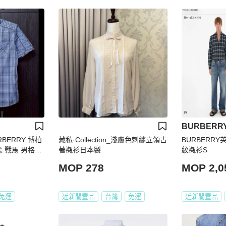
BURBERR
RBERRY 博柏
藏私·Collection_淺膚色刺繡立領古
BURBERR
藍標 戰馬 男格紋
著襯衫日本製
紋襯衫S
MOP 278
MOP 2,0
免運
近新閒置品
台灣
免運
近新閒置品