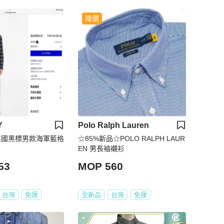
降價
Y
Polo Ralph Lauren
Y英國黑標男款海軍藍格
☆85%新品☆POLO RALPH LAUR
EN 男長袖襯衫
53
MOP 560
台灣
免運
全新品
台灣
免運