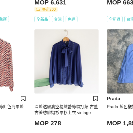
MOP 6,631
MOP 66
現折 200
免運
全新品
台灣
免運
全新品
台
Prada
袖真絲紅色海軍藍
深藍透膚簍空精緻蕾絲領打結 古董
Prada 藍色
古著紡紗襯衫罩衫上衣 vintage
MOP 278
MOP 1,8