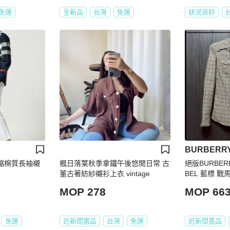
免運
全新品
台灣
免運
狀況良好
BURBERR
伸縮棉質長袖襯
楓日落葉秋季拿鐵午後悠閒日常 古
絕版BURBERR
董古著紡紗襯衫上衣 vintage
BEL 藍標 
蘭絨長袖襯衫
MOP 278
MOP 66
免運
近新閒置品
台灣
免運
近新閒置品