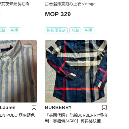
男卡其灰條紋長袖襯衫3
古著混絲質襯衫上衣 vintage
5
MOP 329
台灣
免運
近新閒置品
台灣
免運
 Lauren
BURBERRY
 POLO 亞麻藍色
「英國代購」全新BURBERRY博柏
利［專櫃價24500］經典格紋襯衫
海軍藍