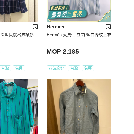
Hermès
s近新深藍質感格紋襯衫
Hermès 愛馬仕 立領 藍白條紋上衣
8
MOP 2,185
台灣
免運
狀況良好
台灣
免運