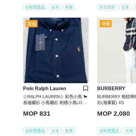
近新閒置品
台灣
免運
狀況良好
日本
降價
降價
Polo Ralph Lauren
BURBERRY
☆RALPH LAUREN☆ 彩色小馬 🐎
BURBERRY 格紋
長袖襯衫 小馬襯衫 刺綉小馬LOG
衫(海軍藍) XS
O
MOP 831
MOP 2,080
近新閒置品
台灣
免運
近新閒置品
台灣