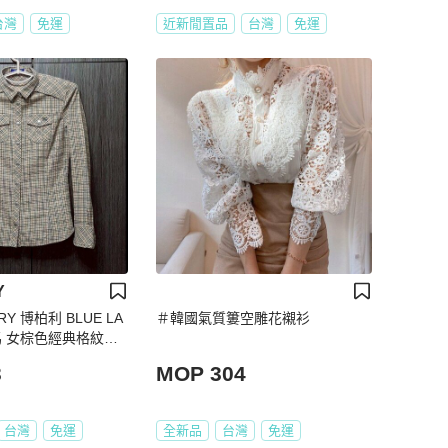
台灣
免運
近新閒置品
台灣
免運
Y
Y 博柏利 BLUE LA
＃韓國氣質簍空雕花襯衫
戰馬 女棕色經典格紋法
38號
3
MOP 304
台灣
免運
全新品
台灣
免運