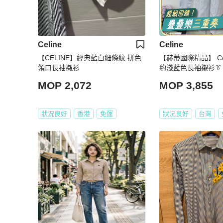
Celine
Celine
【CELINE】經典藍白細條紋 拼色
【赫蒂國際精品】 Cel
領口長袖襯衫
約淺藍色長袖襯衫👔 V
中古
MOP 2,072
MOP 3,855
狀況良好
香港
免運
狀況良好
台灣