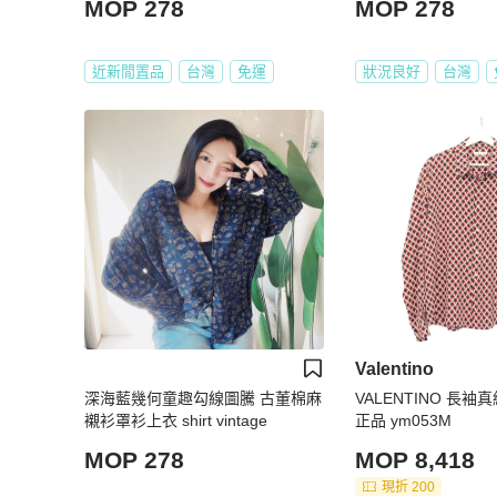
MOP 278
MOP 278
近新閒置品
台灣
免運
狀況良好
台灣
Valentino
深海藍幾何童趣勾線圖騰 古董棉麻
VALENTINO 長
襯衫罩衫上衣 shirt vintage
正品 ym053M
MOP 278
MOP 8,418
現折 200