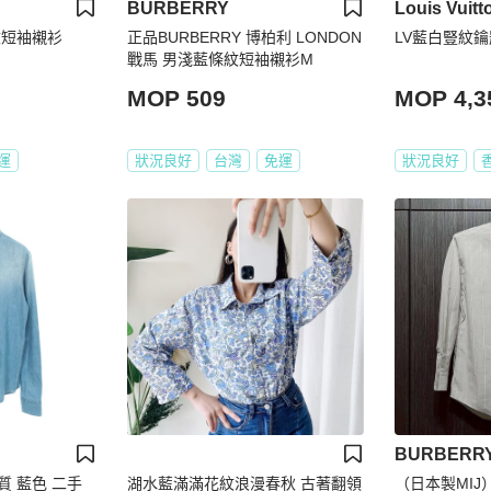
BURBERRY
Louis Vuitt
格紋短袖襯衫
正品BURBERRY 博柏利 LONDON
LV藍白豎紋
戰馬 男淺藍條紋短袖襯衫M
MOP 509
MOP 4,3
運
狀況良好
台灣
免運
狀況良好
BURBERR
棉質 藍色 二手
湖水藍滿滿花紋浪漫春秋 古著翻領
（日本製MIJ）