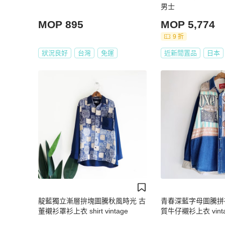
男士
MOP 895
MOP 5,774
9 折
狀況良好
台灣
免運
近新閒置品
日本
靛藍獨立漸層拚塊圖騰秋風時光 古
青春深藍字母圖騰拼
董襯衫罩衫上衣 shirt vintage
質牛仔襯衫上衣 vintag