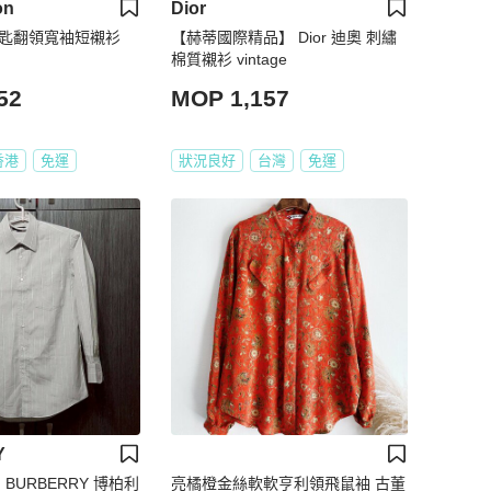
on
Dior
鑰匙翻領寬袖短襯衫
【赫蒂國際精品】 Dior 迪奧 刺繡
棉質襯衫 vintage
52
MOP 1,157
香港
免運
狀況良好
台灣
免運
Y
BURBERRY 博柏利
亮橘橙金絲軟軟亨利領飛鼠袖 古董