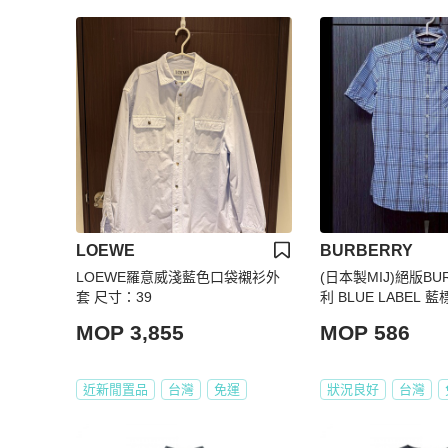
LOEWE
BURBERRY
LOEWE羅意威淺藍色口袋襯衫外
(日本製MIJ)絕版BU
套 尺寸：39
利 BLUE LABEL 
短袖襯衫M
MOP 3,855
MOP 586
近新閒置品
台灣
免運
狀況良好
台灣