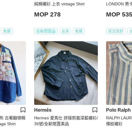
純棉襯衫 上衣 vintage Shirt
LONDON 
7-80
MOP 278
MOP 53
免運
近新閒置品
台灣
免運
狀況良好
Hermès
Polo Ralph
布 古著翻領棉
Hermes 愛馬仕 拼接剪裁深藍襯衫/
RALPH LAUREN
e Shirt
36號/全新閒置美品
條紋襯衫