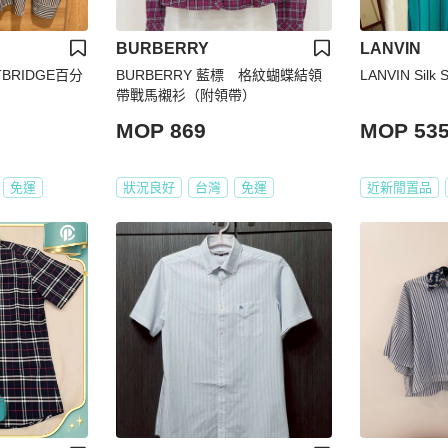
BURBERRY
LANVIN
STBRIDGE百分
BURBERRY 藍標 格紋蝴蝶結領
LANVIN Silk S
帶戰馬襯衫（附領帶）
MOP 869
MOP 53
免運
狀況良好
台灣
免運
近新閒置品