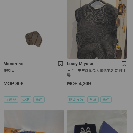
Moschino
Issey Miyake
絲領呔
三宅一生主線花苞 立體蒸氣延展 短洋
裝
MOP 808
MOP 4,369
全新品
香港
免運
狀況良好
台灣
免運