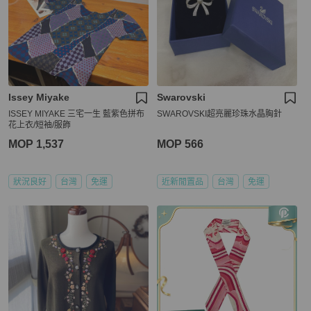
Issey Miyake
Swarovski
ISSEY MIYAKE 三宅一生 藍紫色拼布
SWAROVSKI超亮麗珍珠水晶胸針
花上衣/短袖/服飾
MOP 1,537
MOP 566
狀況良好
台灣
免運
近新閒置品
台灣
免運