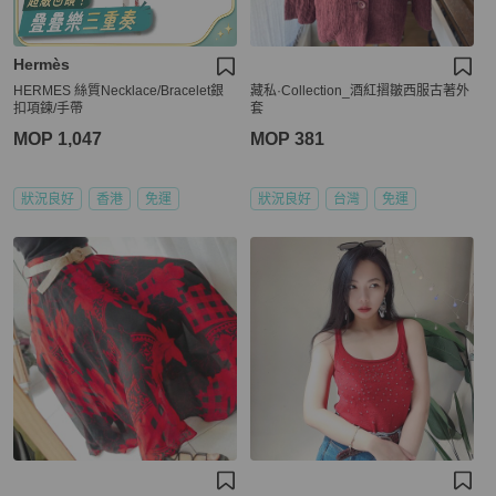
Hermès
HERMES 絲質Necklace/Bracelet銀
藏私·Collection_酒紅摺皺西服古著外
扣項鍊/手帶
套
MOP 1,047
MOP 381
狀況良好
香港
免運
狀況良好
台灣
免運