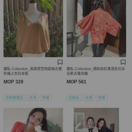
藏私·Collection_肩部挖空飛鼠袖古著
藏私·Collection_總絞染紅黃混色花朵
針織上衣日本製
全新古著羽織
MOP 329
MOP 561
近新閒置品
台灣
免運
全新品
台灣
免運