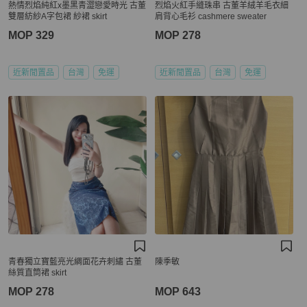
熱情烈焰純紅x墨黑青澀戀愛時光 古董
烈焰火紅手縫珠串 古董羊絨羊毛衣細
雙層紡紗A字包裙 紗裙 skirt
肩背心毛衫 cashmere sweater
MOP 329
MOP 278
近新閒置品
台灣
免運
近新閒置品
台灣
免運
青春獨立寶藍亮光綢面花卉刺繡 古董
陳季敏
絲質直筒裙 skirt
MOP 278
MOP 643