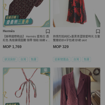
Hermès
【赫蒂國際精品】 Hermès 愛馬仕 酒
熱情烈焰純紅x墨黑青澀戀愛時光 古董
紅色 馬銜鍊環圖騰 領帶 領結 絲綢 vin
雙層紡紗A字包裙 紗裙 skirt
tage
MOP 1,769
MOP 329
狀況良好
台灣
免運
近新閒置品
台灣
免運