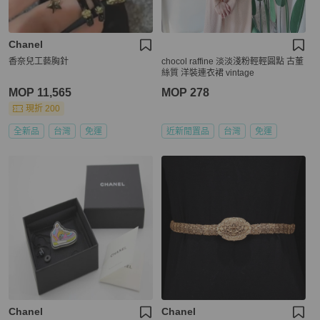
Chanel
香奈兒工藝胸針
chocol raffine 淡淡淺粉輕輕圓點 古董
絲質 洋裝連衣裙 vintage
MOP 11,565
MOP 278
現折 200
全新品
台灣
免運
近新閒置品
台灣
免運
Chanel
Chanel