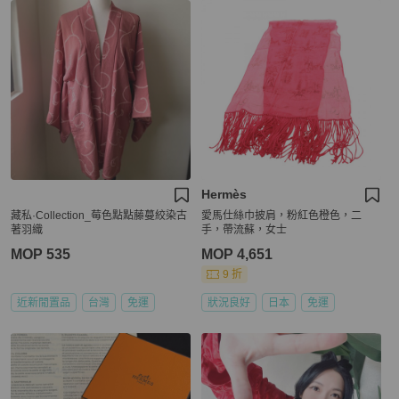
Hermès
藏私·Collection_莓色點點藤蔓絞染古
愛馬仕絲巾披肩，粉紅色橙色，二
著羽織
手，帶流蘇，女士
MOP 535
MOP 4,651
9 折
近新閒置品
台灣
免運
狀況良好
日本
免運