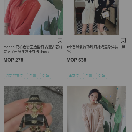
mango 亮橘色簍空造型領 古董古著絲
#小香風氣質珍珠釦針織連身洋裝（黑
質裙子連身洋裝連衣裙 dress
色）
MOP 278
MOP 638
近新閒置品
台灣
免運
全新品
台灣
免運