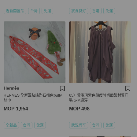
近新閒置品
台灣
免運
狀況良好
香港
免運
Hermès
HERMES 全新圓點鑰匙石榴色twilly
65）黃淑琦紫色顯瘦時尚醋酸材質洋
絲巾
裝 S-M適穿
MOP 1,954
MOP 498
全新品
台灣
免運
狀況尚可
台灣
免運