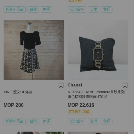
9 折
近新閒置品
台灣
免運
狀況良好
日本
免運
Chanel
XING 淑女OL洋裝
A13264-CHANE Premiere首映系列
銀色精鋼鍊條腕錶H7018
MOP 280
MOP 22,616
現折 200
近新閒置品
台灣
免運
狀況良好
台灣
免運