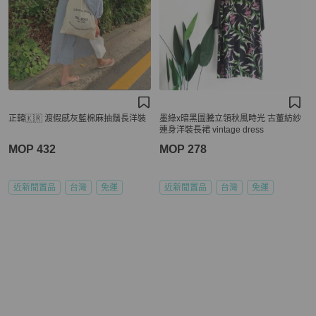
正韓🇰🇷 渡假感灰藍棉麻抽鬚長洋裝
墨綠x暗黑圖騰立領秋風時光 古董紡紗
連身洋裝長裙 vintage dress
MOP 432
MOP 278
近新閒置品
台灣
免運
近新閒置品
台灣
免運