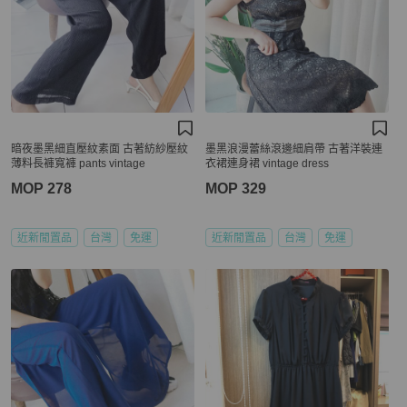
暗夜墨黑細直壓紋素面 古著紡紗壓紋
墨黑浪漫蕾絲滾邊細肩帶 古著洋裝連
薄料長褲寬褲 pants vintage
衣裙連身裙 vintage dress
MOP 278
MOP 329
近新閒置品
台灣
免運
近新閒置品
台灣
免運