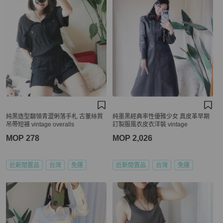
純黑造型翻領青澀俐落手札 古董絲質
純墨黑經典率性優雅少女 真皮革早期
吊帶短褲 vintage overalls
訂製服風衣皮衣洋裝 vintage
MOP 278
MOP 2,026
近新閒置品
台灣
免運
近新閒置品
台灣
免運