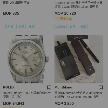
正韓 💕削肩麻料套裝
Chrome Hearts 男士 全框平光鏡45碼
橋寬: 2.3cm; 鏡腿長: 15cm; 鏡片直徑:
4.5cm
MOP 335
MOP 20,720
現折 518
全新品
台灣
免運
全新品
香港
免運
ROLEX
Montblanc
Rolex Datejust 1603 不鏽鋼自動男士
萬寶龍Montblanc大班系列Meisterstü
腕錶（復古款）
ck鋼筆P145 Classique/Siena 系列及
單支裝筆套
MOP 34,941
MOP 3,850