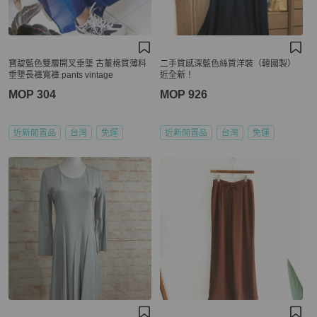
寶靛藍色雙層開叉垂墜 古董棉質薄料
二手質感深藍色絲質洋裝（韓國製）
垂墜長褲寬褲 pants vintage
近全新！
MOP 304
MOP 926
近新閒置品
台灣
免運
近新閒置品
台灣
免運