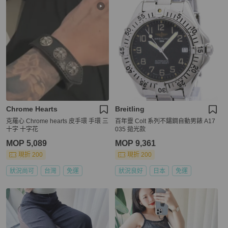
Chrome Hearts
Breitling
克羅心 Chrome hearts 皮手環 手環 三
百年靈 Colt 系列不鏽鋼自動男錶 A17
十字 十字花
035 拋光款
MOP 5,089
MOP 9,361
現折 200
現折 200
狀況尚可
台灣
免運
狀況良好
日本
免運