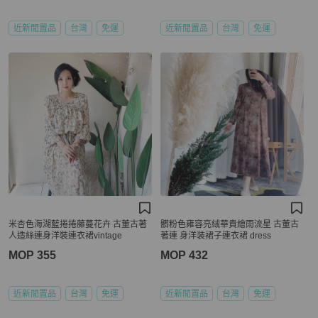
近新閒置品
台灣
免運
近新閒置品
台灣
免運
米杏色海湖藍捲捲藤蔓花卉 古董古著
髒粉色雍容亮絨華貴繪雨流星 古董古
人造絲連身洋裝連衣裙vintage
著連 身洋装裙子連衣裙 dress
MOP 355
MOP 432
近新閒置品
台灣
免運
近新閒置品
台灣
免運