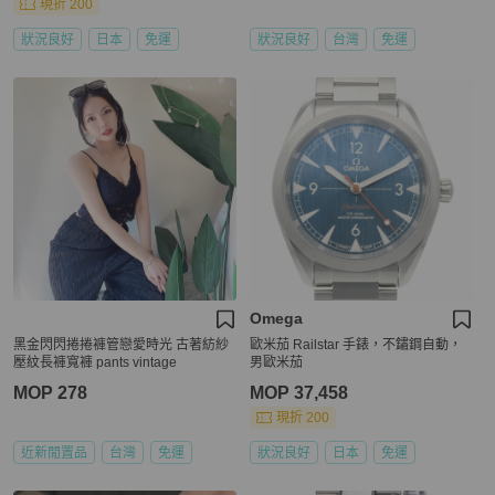
現折 200
狀況良好
日本
免運
狀況良好
台灣
免運
Omega
黑金閃閃捲捲褲管戀愛時光 古著紡紗
歐米茄 Railstar 手錶，不鏽鋼自動，
壓紋長褲寬褲 pants vintage
男歐米茄
MOP 278
MOP 37,458
現折 200
近新閒置品
台灣
免運
狀況良好
日本
免運