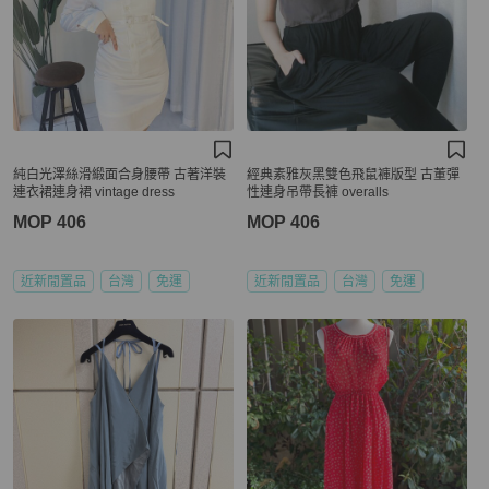
純白光澤絲滑緞面合身腰帶 古著洋裝
經典素雅灰黑雙色飛鼠褲版型 古董彈
連衣裙連身裙 vintage dress
性連身吊帶長褲 overalls
MOP 406
MOP 406
近新閒置品
台灣
免運
近新閒置品
台灣
免運