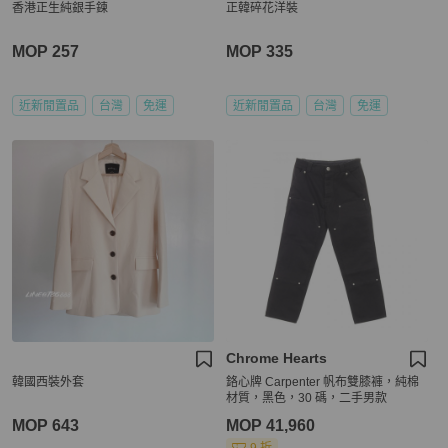
香港正生純銀手鍊
正韓碎花洋裝
MOP 257
MOP 335
近新閒置品
台灣
免運
近新閒置品
台灣
免運
Chrome Hearts
韓國西裝外套
鉻心牌 Carpenter 帆布雙膝褲，純棉
材質，黑色，30 碼，二手男款
MOP 643
MOP 41,960