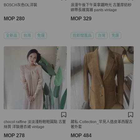
BOSCH灰色OL洋裝
浪漫午後下午茶拿鐵時光 古董厚紡紗
綁帶長褲寬褲 pants vintage
MOP 280
MOP 329
全新品
台灣
免運
近新閒置品
台灣
免運
chocol raffine 淡淡淺粉輕輕圓點 古董
藏私·Collection_罕見人造皮革西服古
絲質 洋裝連衣裙 vintage
著外套
MOP 278
MOP 484