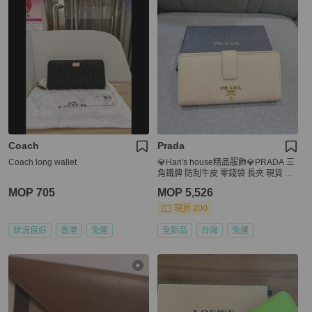
Coach
Prada
Coach long wallet
💎Han's house精品服飾💎PRADA 三
角鐵牌 防刮牛皮 零錢袋 長夾 現貨 原
價29000
MOP 705
MOP 5,526
現折 200
狀況良好
香港
免運
全新品
台灣
免運