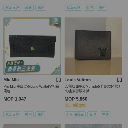
狀況良好
台灣
免運
狀況良好
香港
免運
Miu Miu
Louis Vuitton
Miu Miu 牛皮皮革Long Wallet金扣長
LV黑粒面牛皮Multiple5卡交叉對開短
錢包
夾/金屬膠膜未撕
MOP 1,047
MOP 5,860
現折 200
狀況良好
香港
免運
近新閒置品
台灣
免運