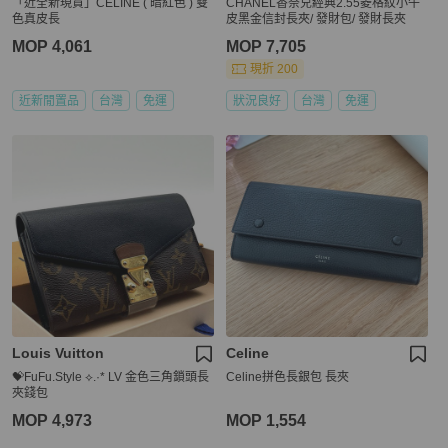
「近全新現貨」CELINE ( 暗紅色 ) 雙
CHANEL香奈兒經典2.55菱格紋小牛
色真皮長
皮黑金信封長夾/ 發財包/ 發財長夾
MOP 4,061
MOP 7,705
現折 200
近新閒置品
台灣
免運
狀況良好
台灣
免運
Louis Vuitton
Celine
💝FuFu.Style ⟡.·* LV 金色三角鎖頭長
Celine拼色長銀包 長夾
夾錢包
MOP 4,973
MOP 1,554