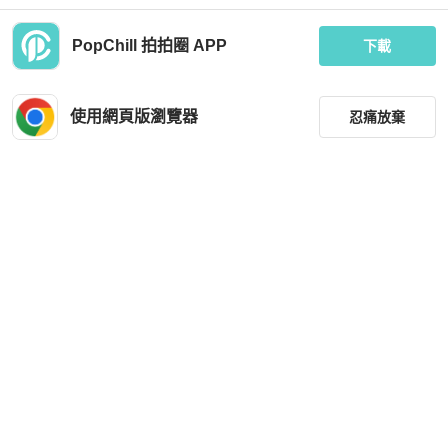
PopChill 拍拍圈 APP
下載
BURBERRY
BURBERRY
BURBERRY 經典戰馬圖紋搭配皮革
Burberry 黑色長版皮夾/附零錢包 男女
滾邊
款
使用網頁版瀏覽器
忍痛放棄
MOP 2,313
MOP 2,313
近新閒置品
台灣
免運
近新閒置品
台灣
免運
篩選
重設
品牌
分類
尺寸
Louis Vuitton
FURLA
價格