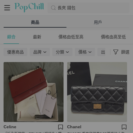
長夾 錢包
商品
用戶
綜合
最新
價格由低至高
價格由高至低
優惠商品
品牌
分類
價格
出貨地點
篩選
Celine
Chanel