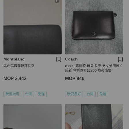
Montblanc
Coach
黑色萬寶龍拉鍊長夾
caoch 專櫃款 無盒 長夾 男女通用款 9
成新 專櫃原價12800 換夾惜售
MOP 2,442
MOP 946
狀況尚可
台灣
免運
狀況良好
台灣
免運