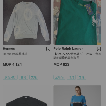
Hermès
Polo Ralph Lauren
Hermes男裝長袖衫
【𝙂𝙍 • 𝟱𝟳𝟮𝟳精品藏 ✨】 Polo 白色馬
球刺繡綠色青年款長T
MOP 4,124
MOP 823
狀況良好
香港
免運
全新品
台灣
免運