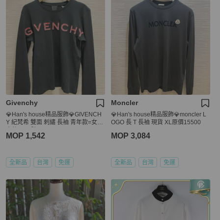
Givenchy
Moncler
💎Han's house精品服飾💎GIVENCH
💎Han's house精品服飾💎moncler L
Y 紀梵希 雙面 刺繡 長袖 青年款=女成
OGO 長 T 長袖 現貨 XL原價15500
人款 S M 號
MOP 1,542
MOP 3,084
全新品
台灣
免運
全新品
台灣
免運