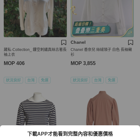
Chanel
藏私·Collection_ 鏤空刺繡真絲古著長
Chanel 香奈兒 絲絨領子 白色 長袖襯
袖上衣
衫
MOP 406
MOP 3,855
狀況良好
台灣
免運
狀況良好
台灣
免運
下載APP才能看到完整內容和優惠價格