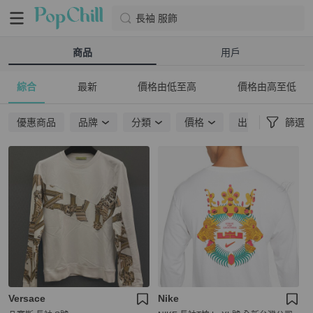
長袖 服飾
商品
用戶
綜合
最新
價格由低至高
價格由高至低
優惠商品
品牌
分類
價格
出貨地點
篩選
Versace
Nike