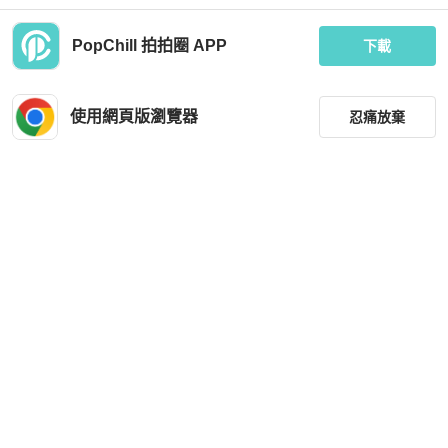
PopChill 拍拍圈 APP
下載
Saint Laurent
Alaia
Saint Laurent 上衣
Alaia 長袖上衣
使用網頁版瀏覽器
忍痛放棄
MOP 1,662
MOP 2,331
近新閒置品
香港
免運
近新閒置品
香港
免運
篩選
重設
品牌
分類
尺寸
Polo Ralph Lauren
Celine
價格