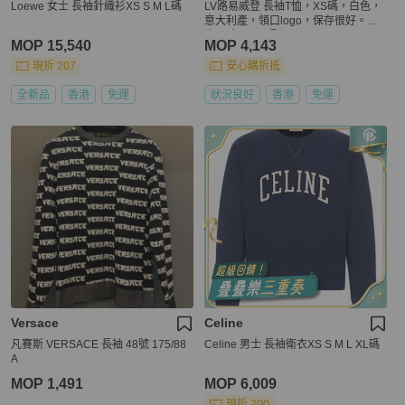
Loewe 女士 長袖針織衫XS S M L碼
LV路易威登 長袖T恤，XS碼，白色，
意大利產，領口logo，保存很好。適
合平時36-38碼
MOP 15,540
MOP 4,143
現折 207
安心購折抵
全新品
香港
免運
狀況良好
香港
免運
Versace
Celine
凡賽斯 VERSACE 長袖 48號 175/88
Celine 男士 長袖衛衣XS S M L XL碼
A
MOP 1,491
MOP 6,009
現折 200