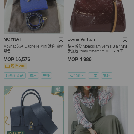
MOYNAT
Louis Vuitton
Moynat 莫奈 Gabrielle Mini 迷你 鳶尾
路易威登 Monogram Vernis Blair MM
紫色
手提包 2way Amarante M91619 正品
155013
MOP 16,576
MOP 4,986
現折 200
近新閒置品
香港
免運
狀況尚可
日本
免運