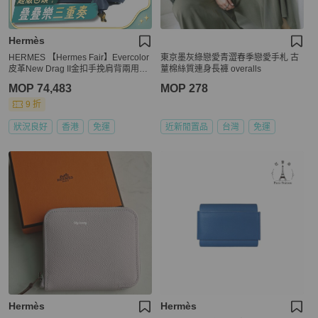
Hermès
HERMES 【Hermes Fair】Evercolor
東京墨灰綠戀愛青澀春季戀愛手札 古
皮革New Drag II金扣手挽肩背兩用袋
蕫棉絲質連身長褲 overalls
Bleu Nuit
MOP 74,483
MOP 278
9 折
狀況良好
香港
免運
近新閒置品
台灣
免運
Hermès
Hermès