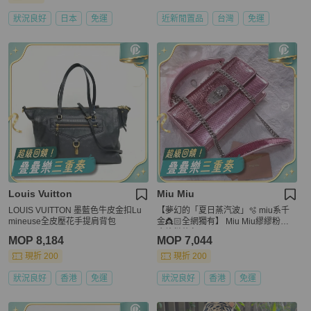
狀況良好
日本
免運
近新閒置品
台灣
免運
Louis Vuitton
Miu Miu
LOUIS VUITTON 墨藍色牛皮金扣Lu
【夢幻的「夏日蒸汽波」🫧 miu系千
mineuse全皮壓花手提肩背包
金👸🏻全網獨有】 Miu Miu繆繆粉色
亮片鏈條包
MOP 8,184
MOP 7,044
現折 200
現折 200
狀況良好
香港
免運
狀況良好
香港
免運