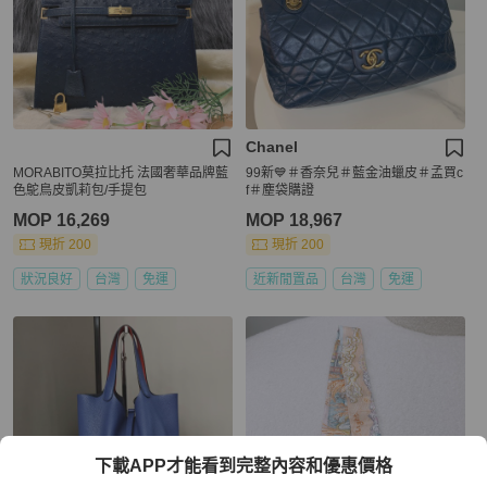
Chanel
MORABITO莫拉比托 法國奢華品牌藍
99新💙＃香奈兒＃藍金油蠟皮＃孟買c
色鴕鳥皮凱莉包/手提包
f＃塵袋購證
MOP 16,269
MOP 18,967
現折 200
現折 200
狀況良好
台灣
免運
近新閒置品
台灣
免運
下載APP才能看到完整內容和優惠價格