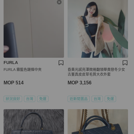
FURLA
FURLA 霧藍色鏈條中夾
昏黃光感亮澤微捲翻領華貴戀冬少女
古董真皮皮草毛質大衣外套
MOP 514
MOP 3,156
狀況良好
台灣
免運
近新閒置品
台灣
免運