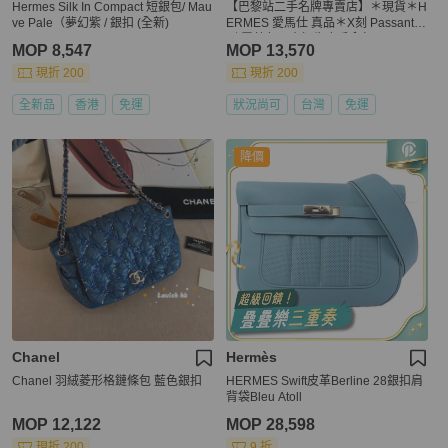
Hermes Silk In Compact 短銀包/ Mau
【巴黎站二手名牌專賣店】＊現貨＊H
ve Pale（夢幻紫 / 銀扣 (全新)
ERMES 愛馬仕 真品＊X刻 Passant系
列 霧藍色 H穿扣牛皮手拿包
MOP 8,547
MOP 13,570
現折 200
現折 200
全新品
香港
免運
狀況尚可
台灣
免運
降價
Chanel
Hermès
Chanel 羽絨菱形格鏈條包 藍色銀扣
HERMES Swift皮革Berline 28銀扣肩
背袋Bleu Atoll
MOP 12,122
MOP 28,598
現折 200
9 折