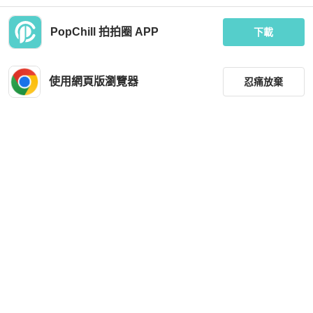
PopChill 拍拍圈 APP
下載
Hermès
Hermès
Hermès Picotin 22深邃藍 Deep Blue
Hermes twilly 綁包絲巾 橙色 City of li
銀扣 PHW 99%new
ght
使用網頁版瀏覽器
忍痛放棄
MOP 23,621
MOP 1,743
現折 200
近新閒置品
香港
免運
全新品
香港
免運
篩選
重設
品牌
分類
尺寸
價格