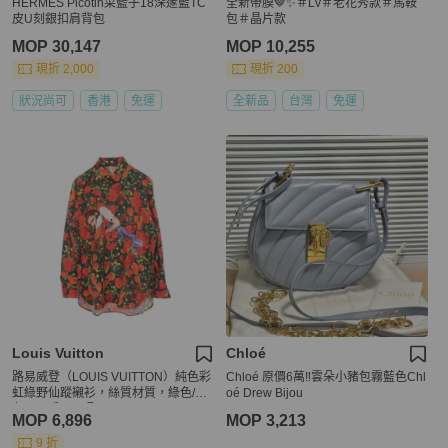
HERMES Picotin菜籃子18深邃藍TC
全新帶膜🤎✨＃Lv＃老花秀款＃馬鞍
皮U刻銀扣肩背包
包＃晶片款
MOP 30,147
MOP 10,255
現折 2,000
現折 200
狀況尚可
香港
免運
全新品
台灣
免運
Louis Vuitton
Chloé
路易威登（LOUIS VUITTON）純色彩
Chloé 原價6萬‼️雲朵小豬包霧藍色Chl
虹綠野仙蹤襯衫，絲質材質，綠色/紅
oé Drew Bijou
色，二手，M碼。
MOP 6,896
MOP 3,213
9 折