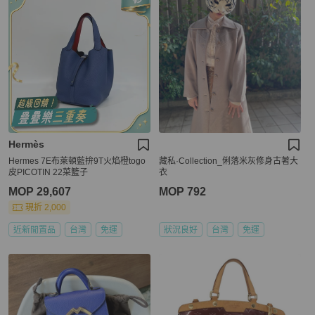
Hermès
Hermes 7E布萊頓藍拚9T火焰橙togo
藏私·Collection_俐落米灰修身古著大
皮PICOTIN 22菜籃子
衣
MOP 29,607
MOP 792
現折 2,000
近新閒置品
台灣
免運
狀況良好
台灣
免運