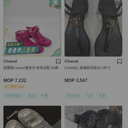
Chanel
Chanel
閒置新Chanel香奈兒 粉色涼鞋 36碼
CHANEL 經典款涼鞋38.5尺寸
MOP 7,232
MOP 3,547
現折 200
近新閒置品
香港
免運
狀況良好
台灣
免運