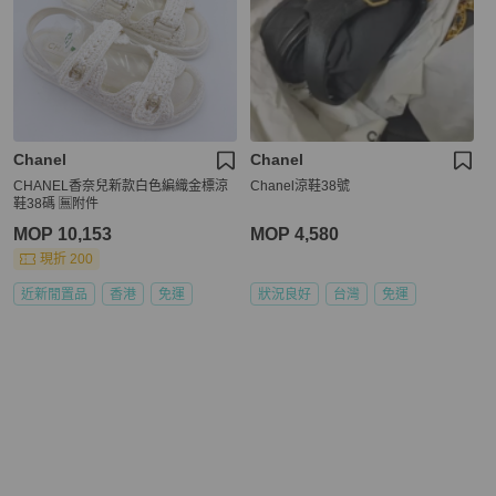
Chanel
Chanel
CHANEL香奈兒新款白色編織金標涼
Chanel涼鞋38號
鞋38碼 🈚附件
MOP 10,153
MOP 4,580
現折 200
近新閒置品
香港
免運
狀況良好
台灣
免運