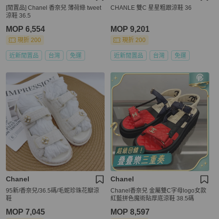
[閒置品] Chanel 香奈兒 薄荷綠 tweet
CHANLE 雙C 星星粗跟涼鞋 36
涼鞋 36.5
MOP 6,554
MOP 9,201
現折 200
現折 200
近新閒置品
台灣
免運
近新閒置品
台灣
免運
Chanel
Chanel
95新/香奈兒/36.5碼/毛妮珍珠花瓣涼
Chanel香奈兒 金屬雙C字母logo女款
鞋
紅藍拼色魔術貼厚底涼鞋 38.5碼
MOP 7,045
MOP 8,597