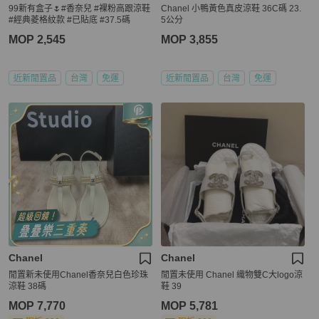
99新有盒子🌷#香奈兒 #裸粉高跟涼鞋
Chanel 小鴨黃色真皮涼鞋 36C碼 23.
#經典菱格紋款 #已貼底 #37.5碼
5公分
MOP 2,545
MOP 3,855
近新閒置品
台灣
免運
近新閒置品
台灣
免運
Chanel
Chanel
閒置新未使用Chanel香奈兒白色珍珠
閒置未使用 Chanel 織物雙C大logo涼
涼鞋 38碼
鞋 39
MOP 7,770
MOP 5,781