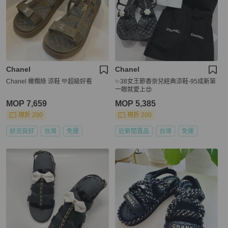
Chanel
Chanel
Chanel 橄欖綠 涼鞋 💚超級好看
✨38女王節香奈兒經典涼鞋-95成新第
一眼就愛上😍
MOP 7,659
MOP 5,385
現折 200
現折 200
狀況良好
台灣
免運
近新閒置品
台灣
免運