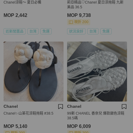
Chanel涼鞋～ 夏日必備
莉亞精品♡Chanel 夏日涼拖鞋 九新
美品 36.5
MOP 2,442
MOP 9,738
現折 200
近新閒置品
台灣
免運
狀況良好
台灣
免運
Chanel
Chanel
Chanel✨山茶花涼鞋拖鞋 #38.5
99新 CHANEL 香奈兒 爆款銀色涼鞋
38.5碼
MOP 5,140
MOP 6,009