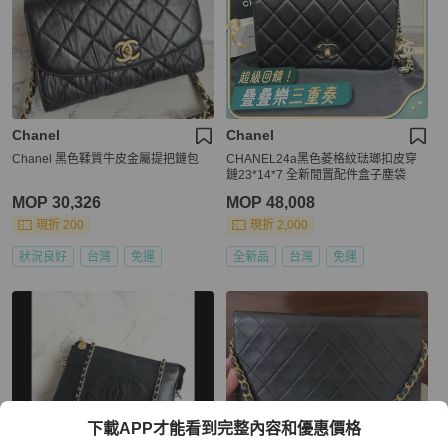
Chanel
Chanel
Chanel 黑色鞣質牛皮金屬提把鏈包
CHANEL24a黑色菱格紋琺瑯扣皮穿
鏈23*14*7 全新閒置配件盒子塵袋
MOP 30,326
MOP 48,008
現折 200
現折 2,000
狀況良好
台灣
免運
全新品
台灣
免運
下載APP才能看到完整內容和優惠價格