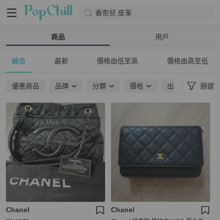
香奈兒 皮革
商品
用戶
綜合
最新
價格由低至高
價格由高至低
優惠商品
品牌
分類
價格
出貨地點
篩選
Chanel
Chanel