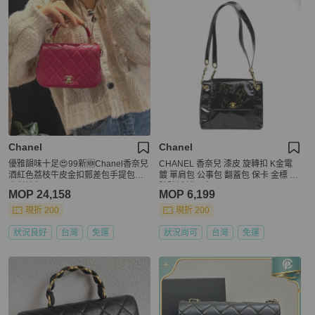
Chanel
Chanel
優雅韻味十足😍99新🆕Chanel香奈兒
CHANEL 香奈兒 漆皮 旋轉扣 K金電
酒紅色荔枝牛皮金扣郵差包手提包單
鍍 單肩包 公事包 翻蓋包 保卡 金標 序
肩斜挎包
號貼紙 說明書
MOP 24,158
MOP 6,199
現折 200
現折 200
狀況良好
台灣
免運
狀況尚可
台灣
免運