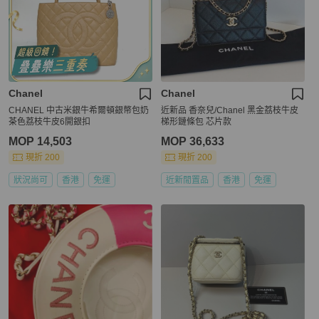
Chanel
Chanel
CHANEL 中古米銀牛希爾頓銀幣包奶
近新品 香奈兒/Chanel 黑金荔枝牛皮
茶色荔枝牛皮6開銀扣
梯形鏈條包 芯片款
MOP 14,503
MOP 36,633
現折 200
現折 200
狀況尚可
香港
免運
近新閒置品
香港
免運