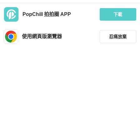
PopChill 拍拍圈 APP
下載
Chanel
Chanel
【LA LUNE】中古包Chanel黑色魚子
二手chanel黑金羊皮肩背包/信封包/平
醬皮革斜背包 單肩包 側背包 二手包
面羊皮包
使用網頁版瀏覽器
忍痛放棄
古董包
MOP 7,040
MOP 12,850
現折 200
現折 200
狀況良好
香港
免運
狀況良好
台灣
免運
篩選
重設
品牌
分類
尺寸
Chanel
Chanel
價格