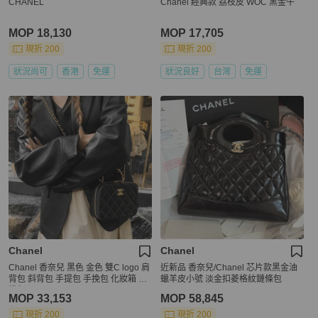
CHANEL
Chanel 經典款 荔枝皮 WOC 黑金牛
MOP 18,130
MOP 17,705
現折 200
現折 200
狀況尚可
香港
免運
狀況良好
台灣
免運
Chanel
Chanel
Chanel 香奈兒 黑色 金色 雙C logo 肩
近新品 香奈兒/Chanel 芯片款黑金油
背包 斜背包 手提包 手挽包 化妝箱 相
蠟羊皮小號 淡金扣菱格紋鏈條包
機包
MOP 33,153
MOP 58,845
現折 200
現折 200