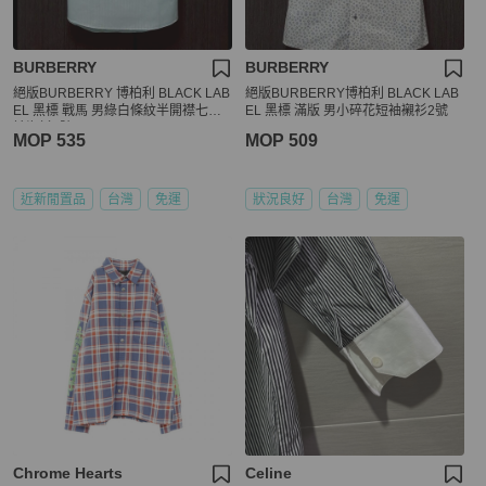
BURBERRY
BURBERRY
絕版BURBERRY 博柏利 BLACK LAB
絕版BURBERRY博柏利 BLACK LAB
EL 黑標 戰馬 男綠白條紋半開襟七分
EL 黑標 滿版 男小碎花短袖襯衫2號
袖襯衫2號
MOP 535
MOP 509
近新閒置品
台灣
免運
狀況良好
台灣
免運
Chrome Hearts
Celine