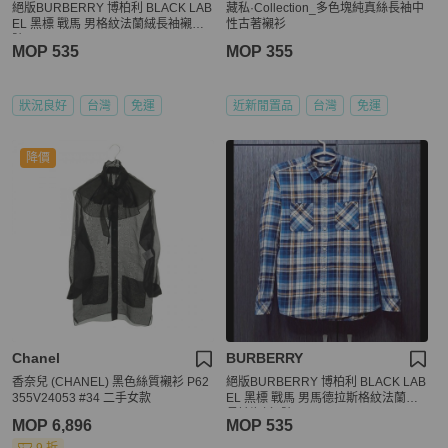
絕版BURBERRY 博柏利 BLACK LAB
藏私·Collection_多色塊純真絲長袖中
EL 黑標 戰馬 男格紋法蘭絨長袖襯衫2
性古著襯衫
號
MOP 535
MOP 355
狀況良好
台灣
免運
近新閒置品
台灣
免運
降價
Chanel
BURBERRY
香奈兒 (CHANEL) 黑色絲質襯衫 P62
絕版BURBERRY 博柏利 BLACK LAB
355V24053 #34 二手女款
EL 黑標 戰馬 男馬德拉斯格紋法蘭絨
長袖襯衫2號
MOP 6,896
MOP 535