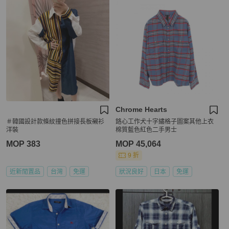
Chrome Hearts
＃韓國設計款條紋撞色拼接長板襯衫
鉻心工作犬十字繡格子圖案其他上衣
洋裝
棉質藍色紅色二手男士
MOP 383
MOP 45,064
9 折
近新閒置品
台灣
免運
狀況良好
日本
免運