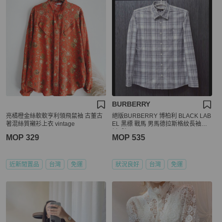
BURBERRY
亮橘橙金絲軟軟亨利領飛鼠袖 古董古
絕版BURBERRY 博柏利 BLACK LAB
著混絲質襯衫上衣 vintage
EL 黑標 戰馬 男馬德拉斯格紋長袖襯
衫2號
MOP 329
MOP 535
近新閒置品
台灣
免運
狀況良好
台灣
免運