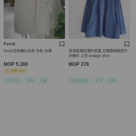
Fendi
Fendi芬迪襯衫女款 白色 38碼
深海藍簡約薄料素面 古著翻領棉質牛
仔襯衫 上衣 vintage Shirt
MOP 5,388
MOP 278
現折 200
狀況良好
香港
免運
近新閒置品
台灣
免運