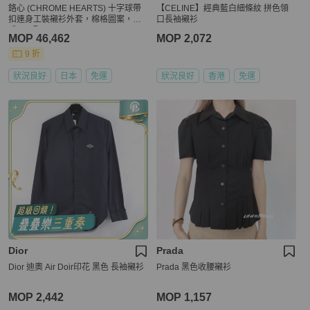
鉻心 (CHROME HEARTS) 十字球帶
【CELINE】經典藍白細條紋 拼色領
扣連身工裝襯衫外套，棉格圖案，二
口長袖襯衫
手，L碼
MOP 46,462
MOP 2,072
9 折
狀況良好
日本
免運
狀況良好
香港
免運
Dior
Prada
Dior 迪奧 Air Doir印花 黑色 長袖襯衫
Prada 黑色收腰襯衫
MOP 2,442
MOP 1,157