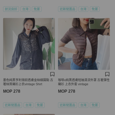
狀況良好
台灣
免運
近新閒置品
台灣
免運
墨色純黑亨利領前透膚金絲線圓點 古
咖啡x純黑透膚短袖清涼外罩 古著彈性
著絲質襯衫上衣vintage Shirt
襯衫 上衣外套 vintage
MOP 278
MOP 278
近新閒置品
台灣
免運
近新閒置品
台灣
免運