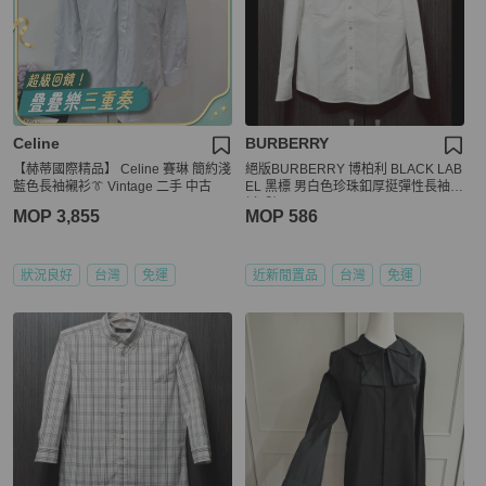
Celine
BURBERRY
【赫蒂國際精品】 Celine 賽琳 簡約淺
絕版BURBERRY 博柏利 BLACK LAB
藍色長袖襯衫👔 Vintage 二手 中古
EL 黑標 男白色珍珠釦厚挺彈性長袖襯
衫2號
MOP 3,855
MOP 586
狀況良好
台灣
免運
近新閒置品
台灣
免運