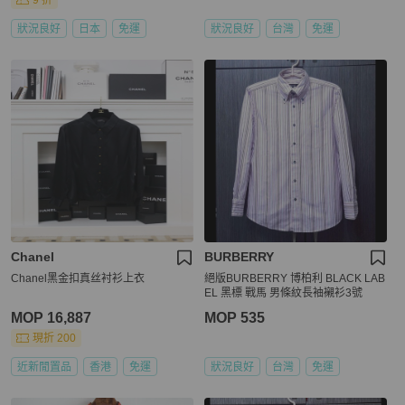
9 折
狀況良好
日本
免運
狀況良好
台灣
免運
Chanel
BURBERRY
Chanel黑金扣真丝衬衫上衣
絕版BURBERRY 博柏利 BLACK LAB
EL 黑標 戰馬 男條紋長袖襯衫3號
MOP 16,887
MOP 535
現折 200
近新閒置品
香港
免運
狀況良好
台灣
免運