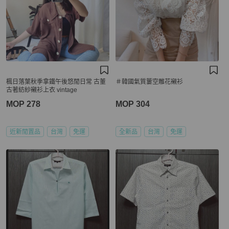
楓日落葉秋季拿鐵午後悠閒日常 古董
＃韓國氣質簍空雕花襯衫
古著紡紗襯衫上衣 vintage
MOP 278
MOP 304
近新閒置品
台灣
免運
全新品
台灣
免運