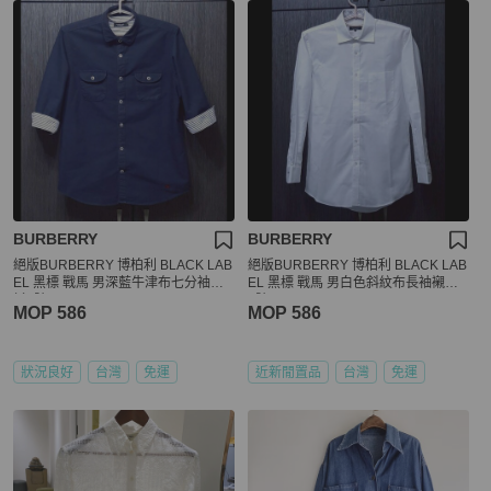
BURBERRY
BURBERRY
絕版BURBERRY 博柏利 BLACK LAB
絕版BURBERRY 博柏利 BLACK LAB
EL 黑標 戰馬 男深藍牛津布七分袖襯
EL 黑標 戰馬 男白色斜紋布長袖襯衫3
衫3號
9號
MOP 586
MOP 586
狀況良好
台灣
免運
近新閒置品
台灣
免運