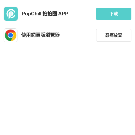
PopChill 拍拍圈 APP
下載
3.1 Phillip Lim
3.1 Phillip Lim
專櫃正品3.1 Phillip Lim 很有型直版洋
3.1Philliplim 黑色水桶包
裝US0號適合XS～S號
使用網頁版瀏覽器
忍痛放棄
MOP 1,440
MOP 1,851
近新閒置品
台灣
免運
狀況良好
台灣
免運
篩選
重設
品牌
分類
尺寸
3.1 Phillip Lim
3.1 Phillip Lim
價格