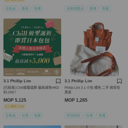
全新品
香港
免運
近新閒置品
香港
免運
3.1 Phillip Lim
3.1 Phillip Lim
[已結束] Chill級聖誕節 最高減免HKD
Philip Lim 3.1 小包 橘色 二手 肩背包
$5,000 !
真皮
MOP 5,125
MOP 1,285
現折 200
全新品
台灣
免運
狀況良好
台灣
免運