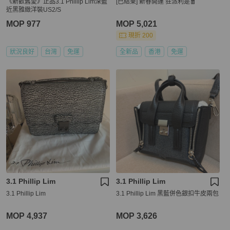
《新歡舊愛》正品3.1 Phillip Lim深藍
[已結束] 新春開運 狂派利是🧧
近黑雅緻洋裝US2/S
MOP 977
MOP 5,021
現折 200
狀況良好
台灣
免運
全新品
香港
免運
3.1 Phillip Lim
3.1 Phillip Lim
3.1 Phillip Lim
3.1 Phillip Lim 黑藍併色銀扣牛皮兩包
MOP 4,937
MOP 3,626