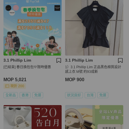
3.1 Phillip Lim
3.1 Phillip Lim
[已結束] 春日換包包💛限時優惠
1）3.1 Phillip Lim 正品黑色棉質設計
感上衣 M號 約93成新
MOP 5,021
MOP 900
現折 200
全新品
香港
免運
狀況良好
台灣
免運