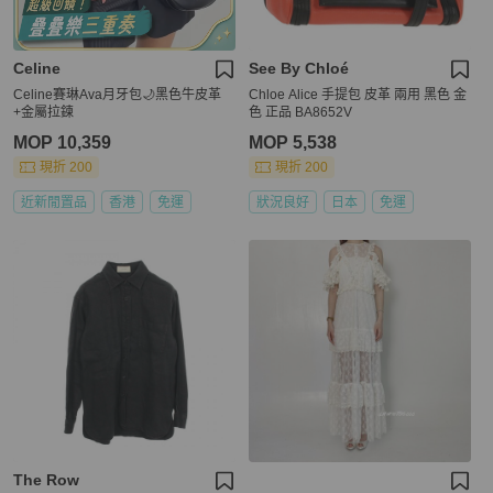
Celine
See By Chloé
Celine賽琳Ava月牙包🌙黑色牛皮革
Chloe Alice 手提包 皮革 兩用 黑色 金
+金屬拉鍊
色 正品 BA8652V
MOP 10,359
MOP 5,538
現折 200
現折 200
近新閒置品
香港
免運
狀況良好
日本
免運
The Row