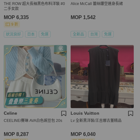
THE ROW 超大長袖黑色布料洋裝 #0
Alice McCall 蕾絲鏤空連身長裙
二手女款
MOP 6,335
MOP 1,542
9 折
狀況良好
日本
免運
全新品
台灣
免運
Celine
Louis Vuitton
CEELINE/賽琳 AVA白色豌豆包 20s
Lv 全新黑洋裝/王吉娜古董精品
MOP 8,287
MOP 6,040