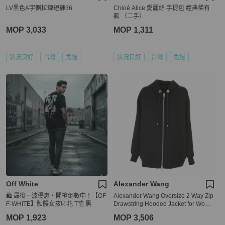
LV黑色A字側拉鍊短褲36
Chloé Alice 愛麗絲 手提包 經典稀有
款 （二手）
MOP 3,033
MOP 1,311
狀況良好
台灣
免運
狀況良好
台灣
免運
Off White
Alexander Wang
🛍️ 最後一波優惠・開搶倒數中！【OF
Alexander Wang Oversize 2 Way Zip
F-WHITE】骷髏女孩印花 T恤 黑
Drawstring Hooded Jacket for Wome
n in Black (1W272407C3-044-XS)
MOP 1,923
MOP 3,506