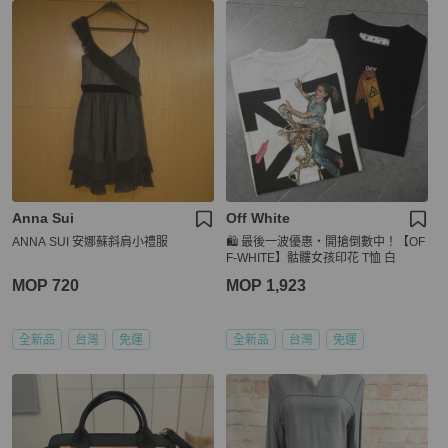
Anna Sui
Off White
ANNA SUI 安娜蘇斜肩小禮服
🛍️ 最後一波優惠・開搶倒數中！【OF
F-WHITE】骷髏女孩印花 T恤 白
MOP 720
MOP 1,923
全新品
台灣
免運
全新品
台灣
免運