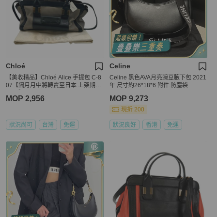
Chloé
Celine
【美收精品】Chloé Alice 手提包 C-8
Celine 黑色AVA月亮豌豆腋下包 2021
07【隔月月中將轉賣至日本 上架期限
年 尺寸約26*18*6 附件:防塵袋
30天】
MOP 2,956
MOP 9,273
現折 200
狀況尚可
台灣
免運
狀況良好
香港
免運