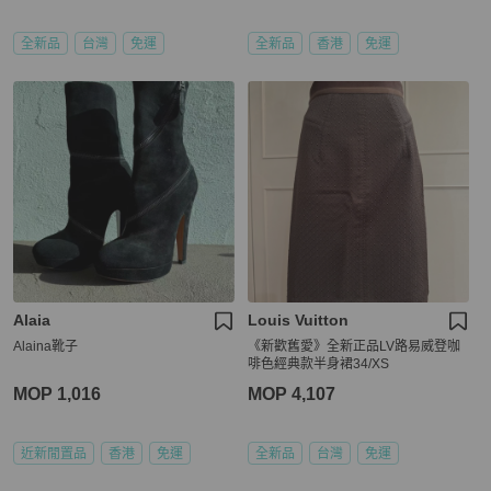
全新品
台灣
免運
全新品
香港
免運
Alaia
Louis Vuitton
Alaina靴子
《新歡舊愛》全新正品LV路易威登咖
啡色經典款半身裙34/XS
MOP 1,016
MOP 4,107
近新閒置品
香港
免運
全新品
台灣
免運