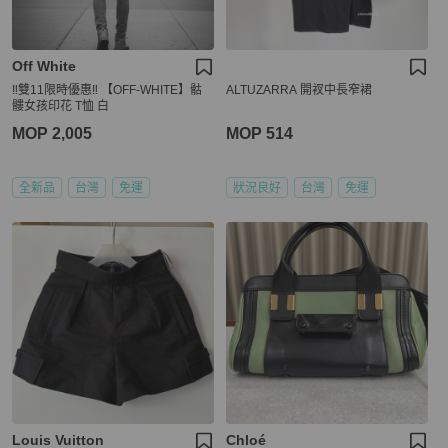
Off White
‼️雙11限時優惠‼️ 【OFF-WHITE】骷
ALTUZARRA 開衩中長窄裙
髏女孩印花 T恤 白
MOP 2,005
MOP 514
全新品
台灣
免運
狀況良好
台灣
免運
Louis Vuitton
Chloé