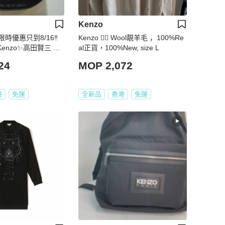
Kenzo
限時優惠只到8/16‼️
Kenzo 👍🏻 Wool靚羊毛 ，100%Re
enzo✨高田賢三 皮
al正貨，100%New, size L
 半月包 腋下包 肩背包
24
MOP 2,072
品/二手包/保證正品
灣
免運
全新品
香港
免運