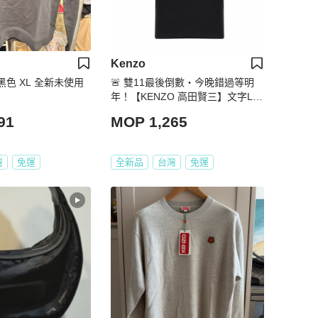
Kenzo
T 黑色 XL 全新未使用
🚨 雙11最後倒數・今晚錯過等明
年！【KENZO 高田賢三】文字LO
GO設計 黑 T恤(下單前須先私訊)
91
MOP 1,265
灣
免運
全新品
台灣
免運