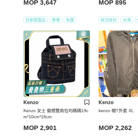
MOP 3,647
MOP 895
as Black
近新閒置品
香港
免運
狀況良好
台灣
Kenzo
Kenzo
Kenzo 女士 徽標雙肩包均碼碼19c
kenzo 帽T外套 XL
m*10cm*18cm
MOP 2,901
MOP 2,262