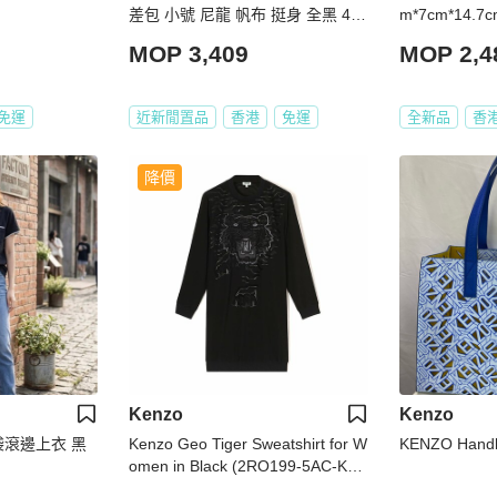
差包 小號 尼龍 帆布 挺身 全黑 48
m*7cm*14.7c
H Messenger Bag Small Nylon So
MOP 3,409
MOP 2,4
Black x PHW
免運
近新閒置品
香港
免運
全新品
香
降價
Kenzo
Kenzo
袋滾邊上衣 黑
Kenzo Geo Tiger Sweatshirt for W
KENZO Hand
omen in Black (2RO199-5AC-K02
-99-M)