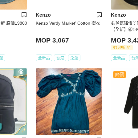
Kenzo
Kenzo
新 原價19800
Kenzo Verdy Market' Cotton 衛衣
💪爸氣降價👔
【全新】㊣✨K
革 帆布 滿版
MOP 3,067
MOP 3,4
斜背包/二手精
現折 51
運
全新品
香港
免運
全新品
台
降價