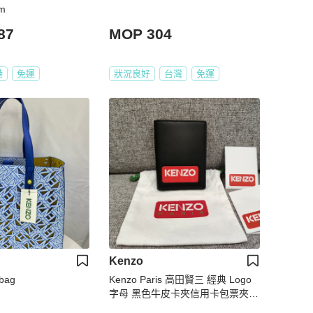
m
87
MOP 304
港
免運
狀況良好
台灣
免運
Kenzo
bag
Kenzo Paris 高田賢三 經典 Logo
字母 黑色牛皮卡夾信用卡包票夾錢
包短夾 全新未使用