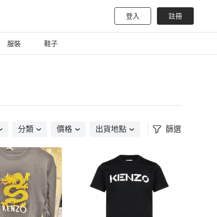
登入
註冊
服裝
鞋子
分類
價格
出貨地點
篩選