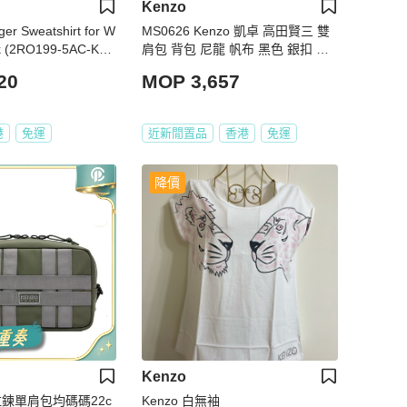
Kenzo
er Sweatshirt for W
MS0626 Kenzo 凱卓 高田賢三 雙
ck (2RO199-5AC-K02
肩包 背包 尼龍 帆布 黑色 銀扣 Gra
phy Backpack Leather and Nylon
20
MOP 3,657
Black x PHW
港
免運
近新閒置品
香港
免運
降價
Kenzo
 拉鍊單肩包均碼碼22c
Kenzo 白無袖