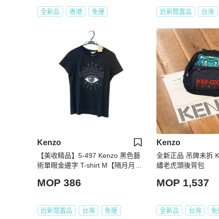
全新品
香港
免運
近新閒置品
台灣
Kenzo
Kenzo
【美收精品】5-497 Kenzo 黑色藝
全新正品 吊牌未拆 K
術單眼金邊字 T-shirt M【隔月月中
繡老虎頭後背包
將轉賣至日本 上架期限30天】
MOP 386
MOP 1,537
近新閒置品
台灣
免運
全新品
台灣
免