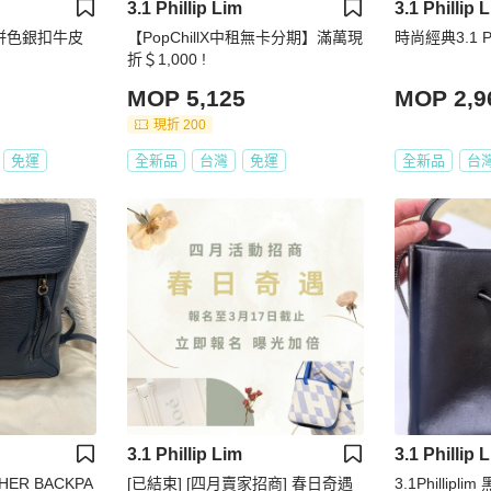
3.1 Phillip Lim
3.1 Phillip 
 黑藍併色銀扣牛皮
【PopChillX中租無卡分期】滿萬現
時尚經典3.1 Phi
折＄1,000 !
MOP 5,125
MOP 2,9
現折 200
免運
全新品
台灣
免運
全新品
台
3.1 Phillip Lim
3.1 Phillip 
ATHER BACKPA
[已結束] [四月賣家招商] 春日奇遇
3.1Phillipl