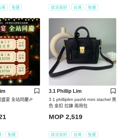
台灣
免運
狀況良好
台灣
免運
Lim
3.1 Phillip Lim
誕盛宴 全站同慶🎉
3.1 philliplim pashli mini stachel 黑
色 金扣 拉鍊 兩用包
21
MOP 2,519
港
免運
狀況良好
台灣
免運