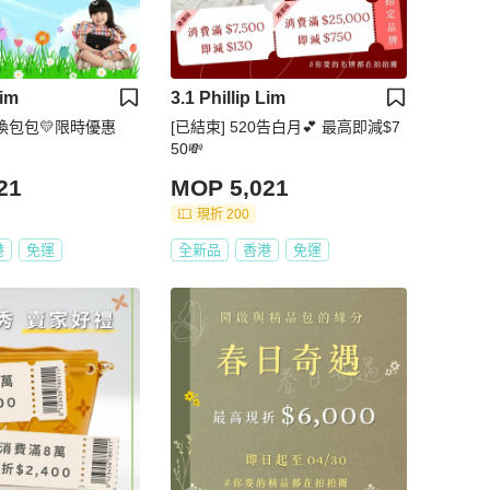
Lim
3.1 Phillip Lim
日換包包💛限時優惠
[已結束] 520告白月💕 最高即減$7
50💸
21
MOP 5,021
現折 200
港
免運
全新品
香港
免運