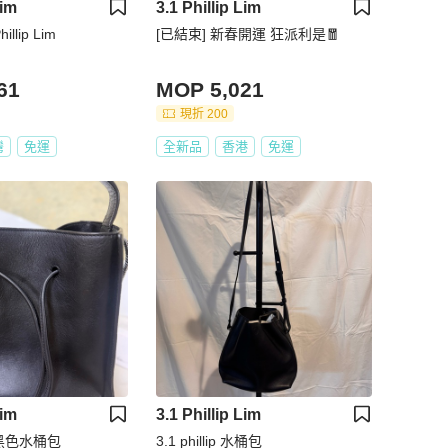
Lim
3.1 Phillip Lim
llip Lim
[已結束] 新春開運 狂派利是🧧
61
MOP 5,021
現折 200
灣
免運
全新品
香港
免運
Lim
3.1 Phillip Lim
im 黑色水桶包
3.1 phillip 水桶包