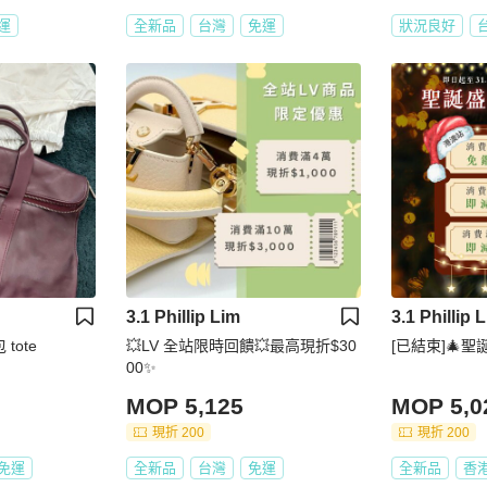
運
全新品
台灣
免運
狀況良好
3.1 Phillip Lim
3.1 Phillip 
包 tote
💥LV 全站限時回饋💥最高現折$30
[已結束]🎄聖
00✨
MOP 5,125
MOP 5,0
現折 200
現折 200
免運
全新品
台灣
免運
全新品
香