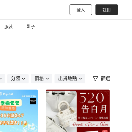
登入
註冊
服裝
鞋子
分類
價格
出貨地點
篩選