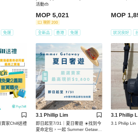
活動👜
MOP 5,021
MOP 1,8
現折 200
免運
全新品
香港
免運
狀況良好
3.1 Phillip Lim
3.1 Phillip 
2月賣家Chill送禮
即日起至7/31｜夏日奢遊 ☀️找到今
3.1 Philip Lin
夏命定包，一起 Summer Getawa
y!