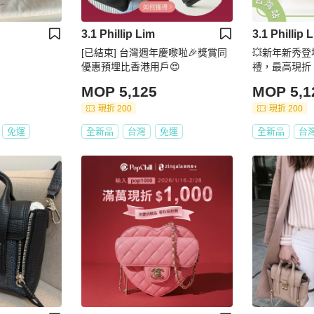
3.1 Phillip Lim
3.1 Phillip 
[已結束] 台灣週年慶嚟啦🎉獎賞同
💥新年新秀登
優惠預埋比香港用戶😍
禮，最高現折 $
MOP 5,125
MOP 5,1
現折 200
現折 200
免運
全新品
台灣
免運
全新品
台