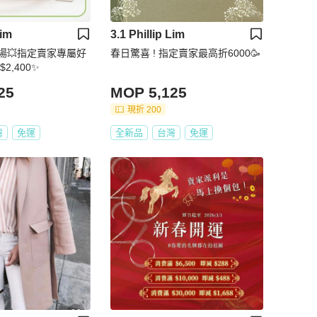
Lim
3.1 Phillip Lim
場💥指定賣家專屬好
春日驚喜 ! 指定賣家最高折6000🥳
2,400✨
25
MOP 5,125
現折 200
灣
免運
全新品
台灣
免運