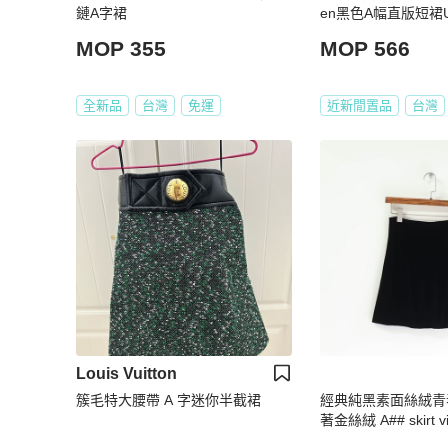
鏈A字裙
en黑色A幅直版短裙U
MOP 355
MOP 566
全新品
台灣
免運
近新閒置品
台灣
Louis Vuitton
簇毛特大腰帶 A 字迷你半截裙
經典純黑素面絲絨青
著金絲絨 A## skirt vi