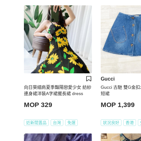
Gucci
向日葵細肩夏季豔陽戀愛少女 紡紗
Gucci 古馳 雙G
連身裙洋裝A字裙擺長裙 dress
短裙
MOP 329
MOP 1,399
近新閒置品
台灣
免運
狀況良好
香港