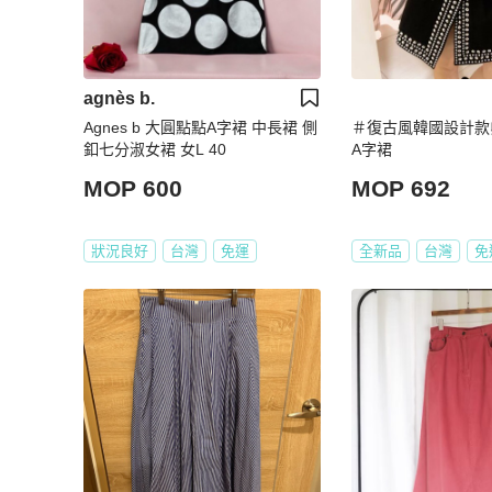
agnès b.
Agnes b 大圓點點A字裙 中長裙 側
＃復古風韓國設計款
釦七分淑女裙 女L 40
A字裙
MOP 600
MOP 692
狀況良好
台灣
免運
全新品
台灣
免