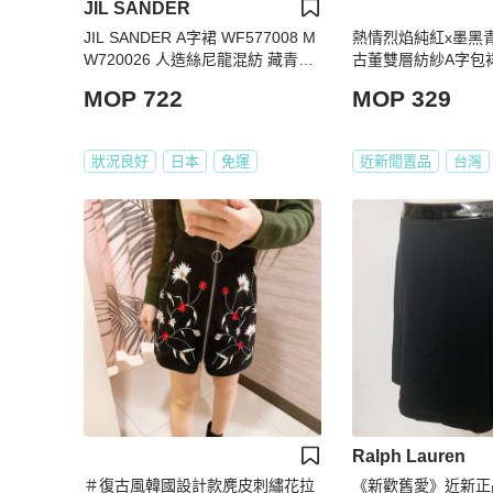
JIL SANDER
JIL SANDER A字裙 WF577008 M
熱情烈焰純紅x墨黑
W720026 人造絲尼龍混紡 藏青色
古董雙層紡紗A字包裙 紗
#36 二手女裝
MOP 722
MOP 329
狀況良好
日本
免運
近新閒置品
台灣
Ralph Lauren
＃復古風韓國設計款麂皮刺繡花拉
《新歡舊愛》近新正品Ra