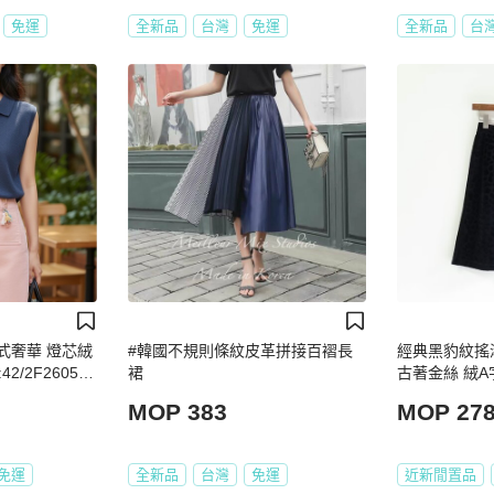
免運
全新品
台灣
免運
全新品
台
法式奢華 燈芯絨
#韓國不規則條紋皮革拼接百褶長
經典黑豹紋搖
42/2F260524
裙
古著金絲 絨A字裙s
MOP 383
MOP 27
免運
全新品
台灣
免運
近新閒置品