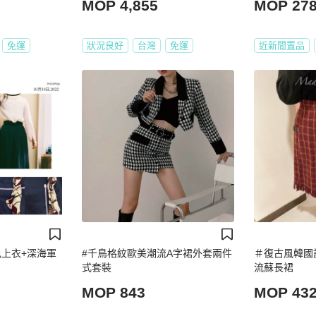
MOP 4,855
MOP 27
免運
狀況良好
台灣
免運
近新閒置品
色上衣+深海軍
#千鳥格紋歐美潮流A字裙外套兩件
＃復古風韓國
式套裝
流蘇長裙
MOP 843
MOP 43