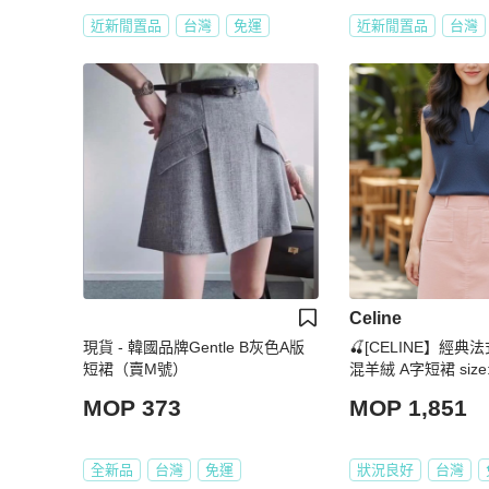
近新閒置品
台灣
免運
近新閒置品
台灣
Celine
現貨 - 韓國品牌Gentle B灰色A版
🍒[CELINE】經典
短裙（賣M號）
混羊絨 A字短裙 size:
-1
MOP 373
MOP 1,851
全新品
台灣
免運
狀況良好
台灣