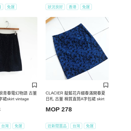
灣
免運
狀況良好
香港
免運
滾青春電幻物語 古董
CLACIER 靛藍花卉綴春滿開春夏
kirt vintage
日札 古董 棉質直筒A字包裙 skirt
8
MOP 278
台灣
免運
近新閒置品
台灣
免運