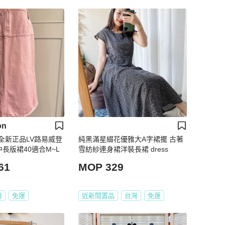
on
全新正品LV路易威登
純黑滿星綴花優雅大A字裙擺 古著
長版裙40適合M~L
雪紡紗連身裙洋裝長裙 dress
61
MOP 329
灣
免運
近新閒置品
台灣
免運