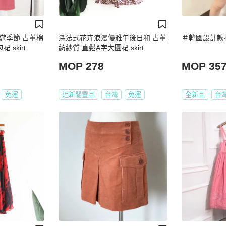
遊季節 古董棉
深法式花卉浪漫優雅午後日和 古董
＃韓國設計款
skirt
紡紗質 直鬆A字大圓裙 skirt
MOP 278
MOP 35
免運
近新閒置品
台灣
免運
全新品
台