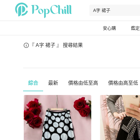
安心購
鑑定
『 A字 裙子 』
搜尋結果
綜合
最新
價格由低至高
價格由高至低