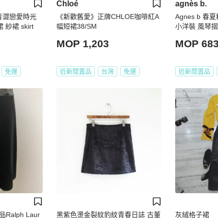
Chloé
agnès b.
青澀戀愛時光
《新歡舊愛》正牌CHLOE咖啡紅A
Agnes b
裙 skirt
幅短裙38/SM
小洋裝 風琴
MOP 1,203
MOP 68
免運
近新閒置品
台灣
免運
近新閒置品
lph Laur
黑紫色燙金裂紋豹紋青春日誌 古董
灰絨格子裙