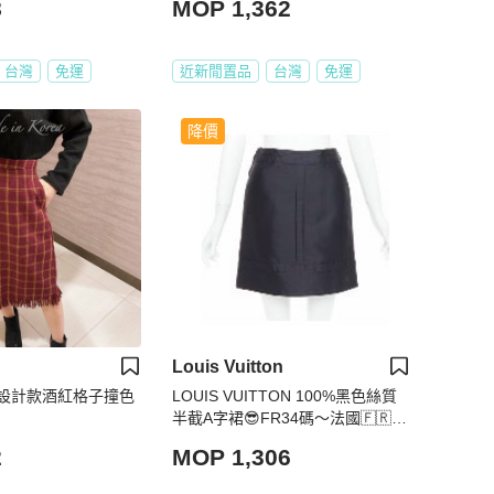
8
MOP 1,362
台灣
免運
近新閒置品
台灣
免運
降價
Louis Vuitton
設計款酒紅格子撞色
LOUIS VUITTON 100%黑色絲質
半截A字裙😎FR34碼～法國🇫🇷制
做(已通過✅鑒定）
2
MOP 1,306