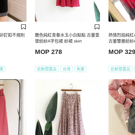
卯釘釦不規則
艷色純紅青春水玉小白點點 古董垂
熱情烈焰純紅
墜紡紗A字包裙 紗裙 skirt
古董雙層紡紗A字
MOP 278
MOP 32
運
近新閒置品
台灣
免運
近新閒置品