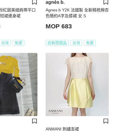
agnès b.
 春夏粉紅甜美細肩帶平口
Agnes b Y2K 法國製 全新精梳棉杏
摺短裙連身裙
色簡約A字及膝裙 女 S
3
MOP 683
台灣
免運
近新閒置品
台灣
免運
ANMANI 刺繡澎裙