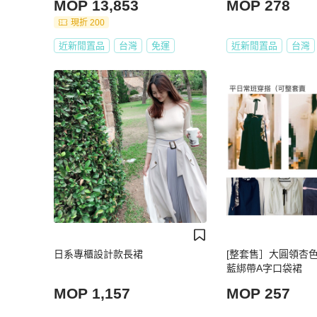
MOP 13,853
MOP 278
現折 200
近新閒置品
台灣
免運
近新閒置品
台灣
日系專櫃設計款長裙
[整套售］大圓領杏
藍綁帶A字口袋裙
MOP 1,157
MOP 257