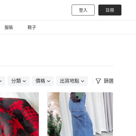
登入
註冊
服裝
鞋子
分類
價格
出貨地點
篩選