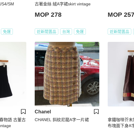
S4/SM
古著金絲 絨A字裙skirt vintage
MOP 278
MOP 25
免運
近新閒置品
台灣
免運
近新閒置品
Chanel
春物語 古董古
CHANEL 斜紋尼龍A字一片裙
拿鐵咖啡芥末
ntage
布塊面下身A字裙sk