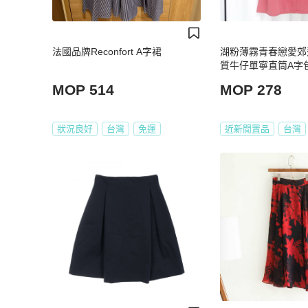
法國品牌Reconfort A字裙
湖粉薄霧青春戀愛郊
質牛仔單寧直筒A字包裙 
MOP 514
MOP 278
狀況良好
台灣
免運
近新閒置品
台灣