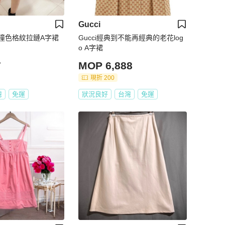
Gucci
撞色格紋拉鏈A字裙
Gucci經典到不能再經典的老花log
o A字裙
7
MOP 6,888
現折 200
灣
免運
狀況良好
台灣
免運