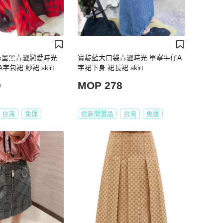
x墨黑青澀戀愛時光
寶靛藍大口袋青澀時光 單寧牛仔A
包裙 紗裙 skirt
字裙下身 裙長裙 skirt
9
MOP 278
台灣
免運
近新閒置品
台灣
免運