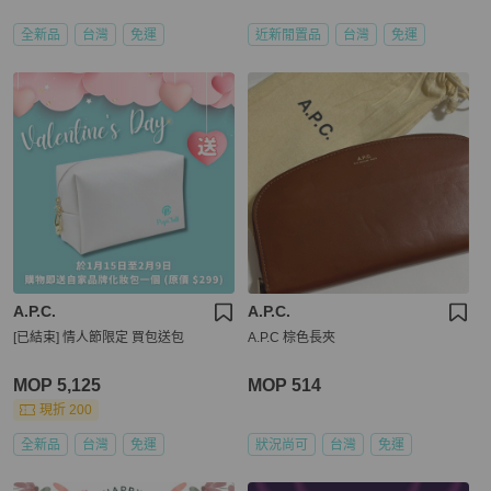
全新品
台灣
免運
近新閒置品
台灣
免運
A.P.C.
A.P.C.
[已結束] 情人節限定 買包送包
A.P.C 棕色長夾
MOP 5,125
MOP 514
現折 200
全新品
台灣
免運
狀況尚可
台灣
免運