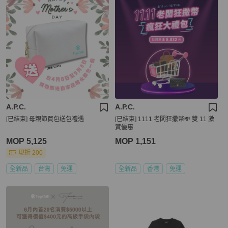
A.P.C.
A.P.C.
[已結束] 母親節買包送包禮遇
[已結束] 1111 老闆狂撒幣💸 雙 11 激
賞優惠
MOP 5,125
MOP 1,151
現折 200
全新品
台灣
免運
全新品
香港
免運