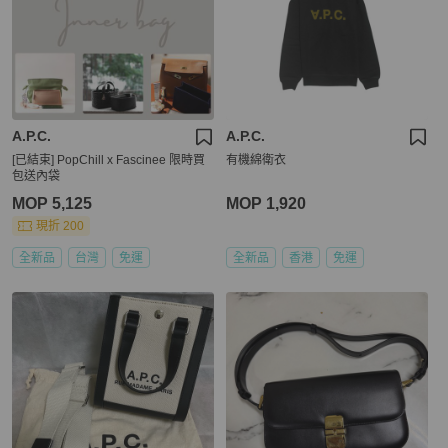
A.P.C.
A.P.C.
[已結束] PopChill x Fascinee 限時買
有機綿衛衣
包送內袋
MOP 5,125
MOP 1,920
現折 200
全新品
台灣
免運
全新品
香港
免運