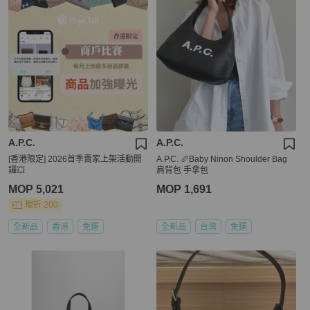
A.P.C.
A.P.C.
[香港限定] 2026首季賣家上架活動開
A.P.C. 🥖Baby Ninon Shoulder Bag
鑼💥
肩背包 手拿包
MOP 5,021
MOP 1,691
現折 200
全新品
香港
免運
全新品
台灣
免運