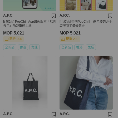
A.P.C.
A.P.C.
[已結束] PopChill App最新版本「以圖
[已結束] 香港PopChill一週年慶典🎉手
搜包」功能重磅上線
袋限時半價優惠🎉
MOP 5,021
MOP 5,021
現折 200
現折 200
全新品
香港
免運
全新品
香港
免運
A.P.C.
A.P.C.