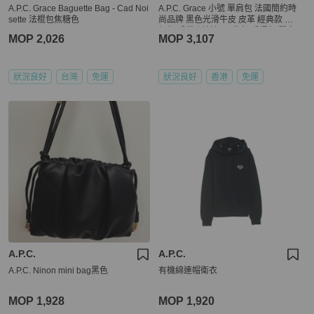
A.P.C. Grace Baguette Bag - Cad Noi
A.P.C. Grace 小號 單肩包 法國簡約時
sette 法棍包焦糖色
尚品牌 黑色光滑牛皮 皮革 經典款 空
姐包 手袋 側斜包 孭背包 手提包 單肩
MOP 2,026
MOP 3,107
包 包包 沙漏包 A.P.C. Grace bag blac
k box leather
狀況良好
台灣
免運
狀況良好
香港
免運
A.P.C.
A.P.C.
A.P.C. Ninon mini bag黑色
有機綿連帽衛衣
MOP 1,928
MOP 1,920