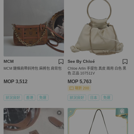
MCM
See By Chloé
MCM 鏈條肩帶斜挎包 麻將包 肩背包
Chloe Arlin 手提包 真皮 兩用 白色 黑
色 正品 107511V
MOP 3,512
MOP 5,763
現折 200
狀況良好
香港
免運
狀況良好
日本
免運