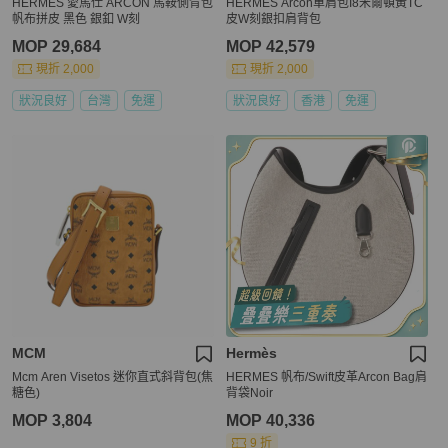
HERMES 愛馬仕 ARCON 馬鞍側背包
HERMES Arcon單肩包I8米爾頓黃TC
帆布拼皮 黑色 銀釦 W刻
皮W刻銀扣肩背包
MOP 29,684
MOP 42,579
現折 2,000
現折 2,000
狀況良好
台灣
免運
狀況良好
香港
免運
MCM
Hermès
Mcm Aren Visetos 迷你直式斜背包(焦
HERMES 帆布/Swift皮革Arcon Bag肩
糖色)
背袋Noir
MOP 3,804
MOP 40,336
9 折