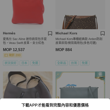
Hermès
Michael Kors
愛馬仕 Sac Aline 迷你肩背包手提
Michael Kors專櫃經典款 Arden防刮
包，Veau Swift 皮革，女士紅色
皮革斜背/側背兩用包(多色可選)
MOP 12,537
MOP 884
現折 200
狀況良好
日本
免運
全新品
台灣
免運
下載APP才能看到完整內容和優惠價格