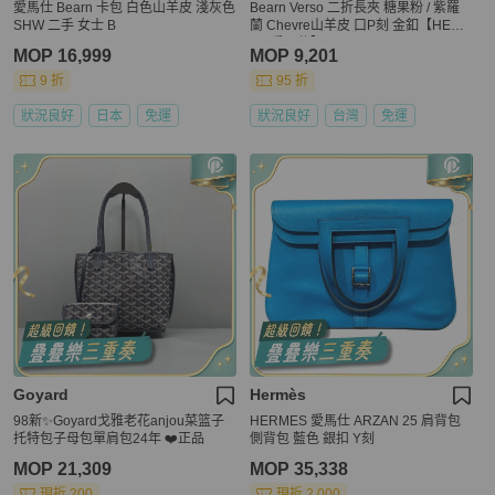
愛馬仕 Bearn 卡包 白色山羊皮 淺灰色
Bearn Verso 二折長夾 糖果粉 / 紫羅
SHW 二手 女士 B
蘭 Chevre山羊皮 口P刻 金釦【HERM
ES 愛馬仕】
MOP 16,999
MOP 9,201
9 折
95 折
狀況良好
日本
免運
狀況良好
台灣
免運
Goyard
Hermès
98新✨Goyard戈雅老花anjou菜篮子
HERMES 愛馬仕 ARZAN 25 肩背包
托特包子母包單肩包24年 ❤️正品
側背包 藍色 銀扣 Y刻
MOP 21,309
MOP 35,338
現折 200
現折 2,000