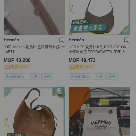
Hermès
Hermès
99新Hermes 愛馬仕 金棕帆布大號Arc
HERMES 愛馬仕 K刻 P'TIT ARCON
onB刻
小號肩背包 TOGO/SWIFT小牛皮 大象
灰 銀釦
MOP 40,288
MOP 49,473
現折 2,000
現折 2,000
近新閒置品
香港
免運
近新閒置品
台灣
免運