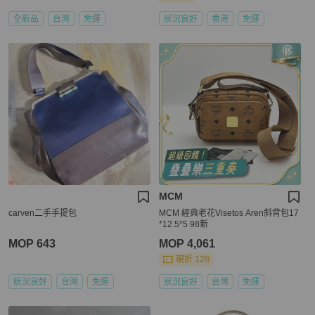
全新品
台灣
免運
狀況良好
香港
免運
MCM
carven二手手提包
MCM 經典老花Visetos Aren斜背包17
*12.5*5 98新
MOP 643
MOP 4,061
現折 128
狀況良好
台灣
免運
狀況良好
台灣
免運