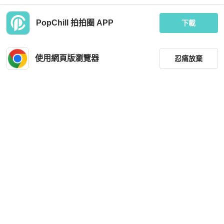
PopChill 拍拍圈 APP
下載
Hermès
Hermès
Hermes愛馬仕 Arcon 月亮包 大號 89
亞麻藍 Evercolor牛皮 Zipengo To Go
黑色 W刻
手拿包 K刻【HERMES 愛馬仕】 H08
使用網頁版瀏覽器
忍痛放棄
6888CK
MOP 55,944
MOP 25,649
現折 200
現折 2,000
近新閒置品
香港
免運
近新閒置品
台灣
免運
篩選
重設
品牌
分類
尺寸
Charles & Keith
Hermès
價格