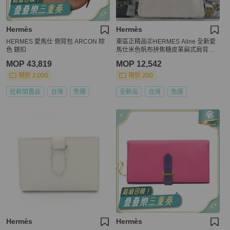
Hermès
Hermès
HERMES 愛馬仕 側背包 ARCON 棕
東區正精品㊣HERMES Aline 全新愛
色 銀扣
馬仕米色帆布拼焦糖皮革扁式肩背斜
背包 K刻 RZ6150
MOP 43,819
MOP 12,542
現折 2,000
現折 200
近新閒置品
台灣
免運
全新品
台灣
免運
Hermès
Hermès