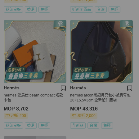
狀況良好
香港
免運
近新閒置品
台灣
免運
Hermès
Hermès
hermes 愛馬仕 bearn compact 短款
hermes arcon黑銀月亮包小號肩背包
卡包
28×15.5×3cm 全新配件塵袋
MOP 8,702
MOP 48,316
現折 200
現折 2,000
狀況良好
香港
免運
全新品
台灣
免運