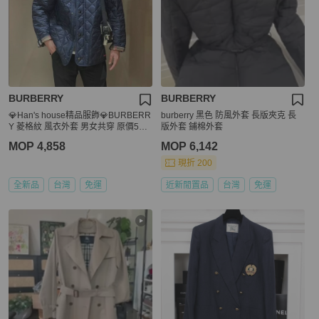
BURBERRY
BURBERRY
💎Han's house精品服飾💎BURBERR
burberry 黑色 防風外套 長版夾克 長
Y 菱格紋 風衣外套 男女共穿 原價550
版外套 鋪棉外套
00
MOP 4,858
MOP 6,142
現折 200
全新品
台灣
免運
近新閒置品
台灣
免運