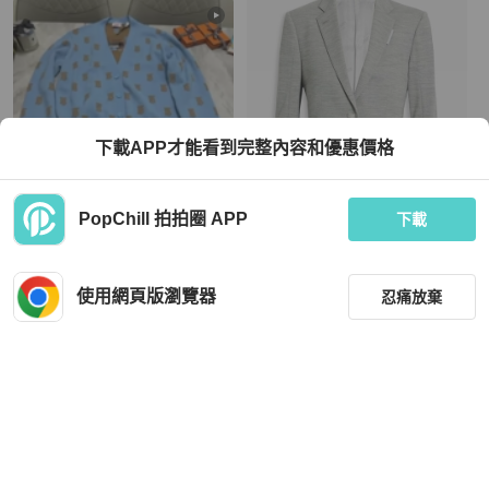
下載APP才能看到完整內容和優惠價格
PopChill 拍拍圈 APP
下載
BURBERRY
BURBERRY
Burberry 女性針織外套
Burberry 灰色休閒單排釦毛料西裝外
套 size:2
使用網頁版瀏覽器
忍痛放棄
MOP 5,346
MOP 4,318
現折 200
近新閒置品
台灣
免運
全新品
台灣
免運
篩選
重設
品牌