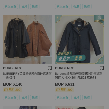
狀況良好
台灣
免運
狀況良好
香港
免運
BURBERRY
BURBERRY
BURBERRY英國黑標黑色兩件式連帽
Burberry經典款連帽棉服外套 僅試穿
斗篷XS/S
閒置 尺寸XXS碼 胸圍92 衣長78
MOP 6,140
MOP 6,631
現折 200
現折 200
狀況良好
台灣
免運
狀況良好
台灣
免運