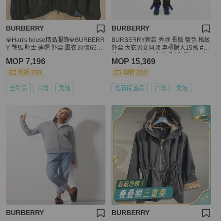
BURBERRY
BURBERRY
💎Han's house精品服飾💎BURBERR
BURBERRY新款 秀款 長版 藍色 格紋
Y 戰馬 騎士 連帽 外套 風衣 原價6560
外套 大衣男女同款 專櫃購入15萬 #讓
0
藏59800 現省10多萬 全新S號可以穿
MOP 7,196
MOP 15,369
到L 我178 73kg可參考 附上衣套
現折 200
現折 200
全新品
台灣
免運
近新閒置品
台灣
免運
BURBERRY
BURBERRY