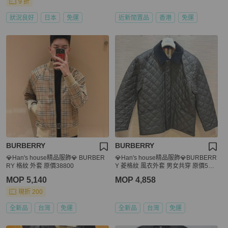
9 折
狀況良好
日本
免運
近新閒置品
香港
免運
BURBERRY
BURBERRY
💎Han's house精品服飾💎 BURBER
💎Han's house精品服飾💎BURBERR
RY 格紋 外套 原價38800
Y 菱格紋 風衣外套 男女共穿 原價550
00
MOP 5,140
MOP 4,858
現折 200
全新品
台灣
免運
全新品
台灣
免運