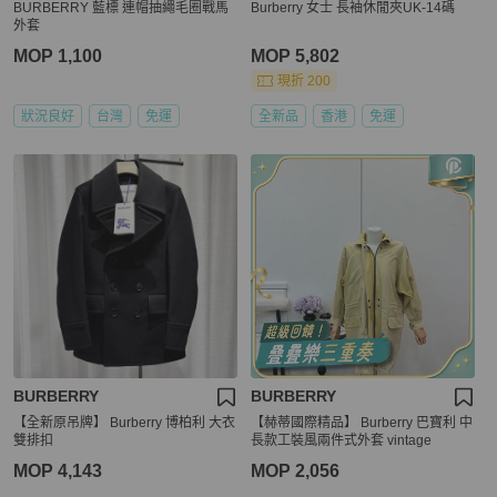
BURBERRY 藍標 連帽抽繩毛圈戰馬
Burberry 女士 長袖休閒夾UK-14碼
外套
MOP 1,100
MOP 5,802
現折 200
狀況良好
台灣
免運
全新品
香港
免運
BURBERRY
BURBERRY
【全新原吊牌】 Burberry 博柏利 大衣
【赫蒂國際精品】 Burberry 巴寶利 中
雙排扣
長款工裝風兩件式外套 vintage
MOP 4,143
MOP 2,056