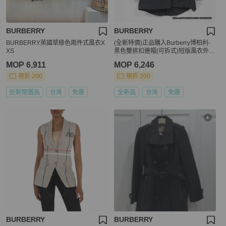
BURBERRY
BURBERRY
BURBERRY英國草綠色兩件式風衣X
(全新特價)正品購入Burberry博柏利-
XS
黑色雙排扣連帽(可拆式)短版風衣外
套- UK12/USA10/GER40
MOP 6,911
MOP 6,246
現折 200
現折 200
近新閒置品
台灣
免運
全新品
台灣
免運
BURBERRY
BURBERRY