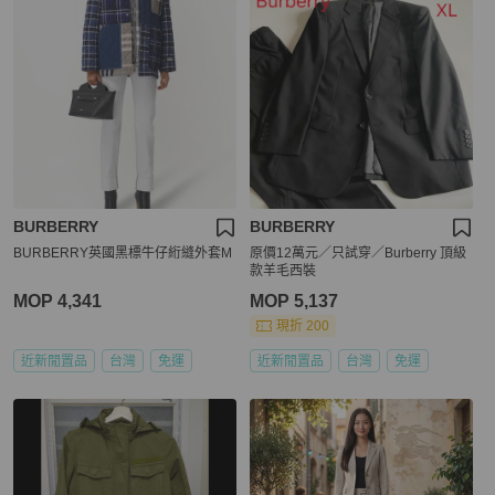
BURBERRY
BURBERRY
BURBERRY英國黑標牛仔絎縫外套M
原價12萬元／只試穿／Burberry 頂級
款羊毛西裝
MOP 4,341
MOP 5,137
現折 200
近新閒置品
台灣
免運
近新閒置品
台灣
免運