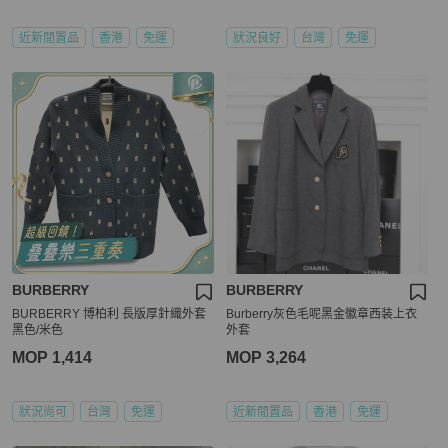
近新閒置品
香港
免運
狀況良好
台灣
免運
BURBERRY
BURBERRY
BURBERRY 博柏利 長版厚針織外套
Burberry灰色毛呢黑金徽章西装上衣
黑色/米色
外套
MOP 1,414
MOP 3,264
狀況尚可
台灣
免運
近新閒置品
香港
免運