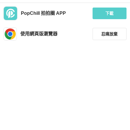
PopChill 拍拍圈 APP
下載
BURBERRY
BURBERRY
⏰ 買對時間最省錢！雙11限時價開啟
BURBERRY 羔羊皮麻織鞋
中🛒【BURBERRY 巴寶莉】戰馬印
使用網頁版瀏覽器
忍痛放棄
花拖鞋(下單前須先私訊)
MOP 3,747
MOP 2,134
全新品
台灣
免運
全新品
台灣
免運
篩選
重設
品牌
分類
尺寸
BURBERRY
BURBERRY
價格