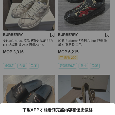
BURBERRY
BURBERRY
💎Han's house精品服飾💎 BURBER
99新 Burberry博柏利 Arthur 減震 低
RY 格紋鞋 貨 26.5 原價23300
幫 42碼男款 黑色
MOP 3,316
MOP 6,215
現折 200
全新品
台灣
免運
近新閒置品
香港
免運
下載APP才能看到完整內容和優惠價格