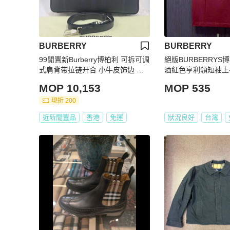
BURBERRY
BURBERRY
99閒置新Burberry博柏利 可拆可调
絕版BURBERRYS
式肩背带拉链开合 小牛皮饰边 单
酒紅色亨利領短袖上
肩斜挎手提包公文包 男款
MOP 10,153
MOP 535
現折 200
近新閒置品
香港
免運
狀況良好
台灣