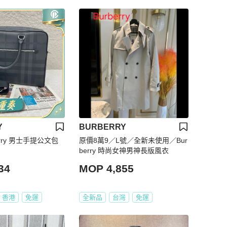
Y
BURBERRY
博柏利/Burberry 男士手提公文包
原價8萬9／L號／全新未使用／Bur
berry 時尚女神男神長版風衣
34
MOP 4,855
香港
免運
全新品
台灣
免運