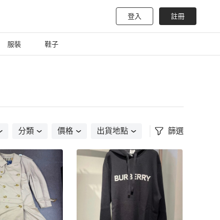
登入
註冊
服裝
鞋子
分類
價格
出貨地點
篩選