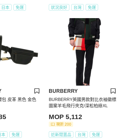
日本
免運
狀況良好
台灣
免運
Y
BURBERRY
 腰包 皮革 黑色 金色
BURBERRY英國男款對比衣袖徽標
圖案羊毛飛行夾克/深松柏綠XL
85
MOP 5,112
現折 200
日本
免運
近新閒置品
台灣
免運