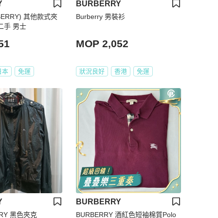
Y
BURBERRY
BERRY) 其他款式夾
Burberry 男裝衫
二手 男士
51
MOP 2,052
日本
免運
狀況良好
香港
免運
Y
BURBERRY
RY 黑色夾克
BURBERRY 酒紅色短袖棉質Polo