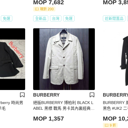
MOP 7,682
MOP 3,8
現折 200
免運
全新品
台灣
免運
近新閒置品
BURBERRY
BURBERR
berry 時尚男
絕版BURBERRY 博柏利 BLACK L
BURBERRY 
羊毛
ABEL 黑標 戰馬 男卡其內裏經典格
黑色 #UK2 
紋休閒外套M
MOP 1,357
MOP 10,
9 折