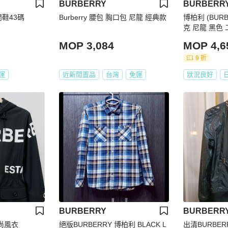
BURBERRY
BURBERR
閒鞋43碼
Burberry 腰包 胸口包 尼龍 經典款
博柏利 (BUR
克 尼龍 黑色 
MOP 3,084
MOP 4,6
9 折
運
近新閒置品
台灣
免運
狀況良好
BURBERRY
BURBERR
時尚風衣
絕版BURBERRY 博柏利 BLACK L
出清BURBER