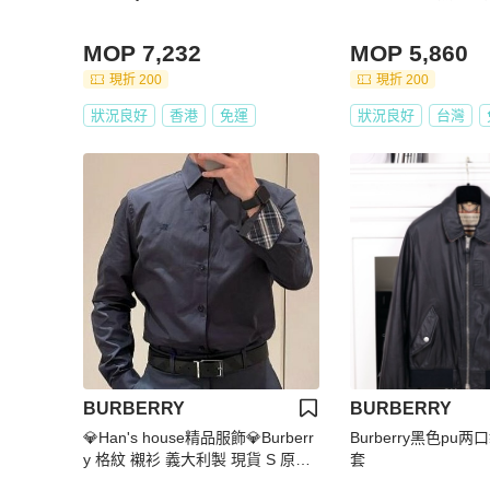
MOP 7,232
MOP 5,860
現折 200
現折 200
狀況良好
香港
免運
狀況良好
台灣
BURBERRY
BURBERRY
💎Han's house精品服飾💎Burberr
Burberry黑色pu
y 格紋 襯衫 義大利製 現貨 S 原價1
套
7500