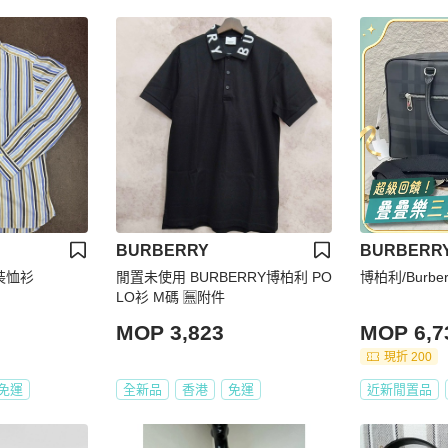
BURBERRY
BURBERR
 男裝恤衫
閒置未使用 BURBERRY博柏利 PO
LO衫 M碼 🈚附件
MOP 3,823
MOP 6,7
現折 200
免運
全新品
香港
免運
近新閒置品