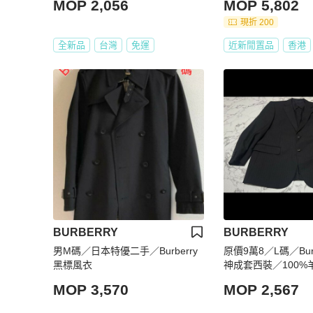
MOP 2,056
MOP 5,802
現折 200
全新品
台灣
免運
近新閒置品
香港
BURBERRY
BURBERRY
男M碼／日本特優二手／Burberry
原價9萬8／L碼／Bur
黑標風衣
神成套西裝／100%
MOP 3,570
MOP 2,567