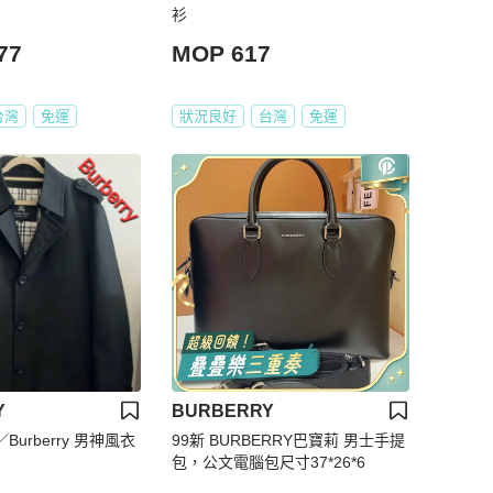
衫
77
MOP 617
台灣
免運
狀況良好
台灣
免運
Y
BURBERRY
urberry 男神風衣
99新 BURBERRY巴寶莉 男士手提
包，公文電腦包尺寸37*26*6