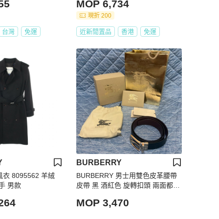
55
MOP 6,734
現折 200
台灣
免運
近新閒置品
香港
免運
Y
BURBERRY
風衣 8095562 羊絨
BURBERRY 男士用雙色皮革腰帶
二手 男款
皮帶 黑 酒紅色 旋轉扣頭 兩面都可
使用
264
MOP 3,470