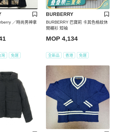
Y
BURBERRY
berry ／時尚男神拿
BURBERRY 巴寶莉 卡其色格紋休
閒襯衫 短袖
41
MOP 4,134
台灣
免運
全新品
香港
免運