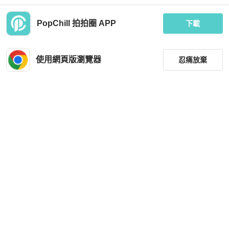
PopChill 拍拍圈 APP
下載
Chanel
Chanel
Chanel 斜孭袋
Chanel 23S香水瓶胸針 附件原盒。
使用網頁版瀏覽器
忍痛放棄
MOP 23,828
MOP 5,077
現折 200
現折 200
近新閒置品
香港
免運
狀況良好
香港
免運
篩選
重設
品牌
分類
尺寸
Chanel
Chanel
價格