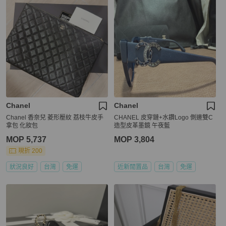
Chanel
Chanel
Chanel 香奈兒 菱形壓紋 荔枝牛皮手
CHANEL 皮穿鏈+水鑽Logo 側邊雙C
拿包 化妝包
造型皮革墨鏡 午夜藍
MOP 5,737
MOP 3,804
現折 200
狀況良好
台灣
免運
近新閒置品
台灣
免運