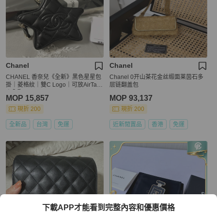
Chanel
Chanel
CHANEL 香奈兒《全新》黑色星星包
Chanel 0开山茶花金丝缎面莱茵石多
掛｜菱格紋｜雙C Logo｜可放AirTag
层链翻盖包
｜全配
MOP 15,857
MOP 93,137
現折 200
現折 200
全新品
台灣
免運
近新閒置品
香港
免運
下載APP才能看到完整內容和優惠價格