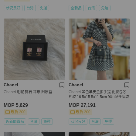
狀況良好
台灣
免運
全新品
台灣
免運
Chanel
Chanel
Chanel 毛呢 寶石 耳環 附原盒
Chanel 黑色羊皮金扣手提 化妝包芯
片款 16.5x15.5x11.5cm 9新 配件塵袋
MOP 5,629
MOP 27,191
現折 200
現折 200
近新閒置品
台灣
免運
狀況良好
台灣
免運