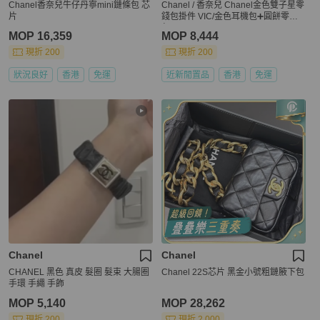
Chanel香奈兒牛仔丹寧mini鏈條包 芯
Chanel / 香奈兒 Chanel金色雙子星零
片
錢包掛件 VIC/金色耳機包➕圓餅零錢
包
MOP 16,359
MOP 8,444
現折 200
現折 200
狀況良好
香港
免運
近新閒置品
香港
免運
Chanel
Chanel
CHANEL 黑色 真皮 髮圈 髮束 大腸圈
Chanel 22S芯片 黑金小號粗鏈腋下包
手環 手繩 手飾
MOP 5,140
MOP 28,262
現折 200
現折 2,000