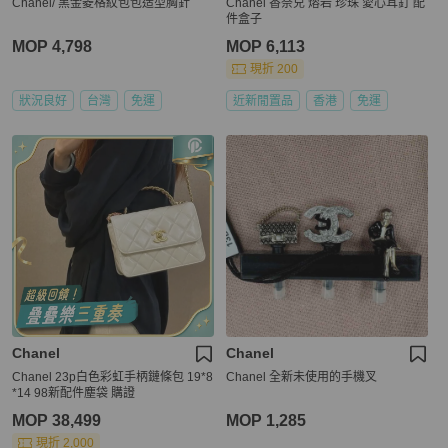
Chanel/ 黑金菱格紋包包造型胸針
Chanel 香奈兒 熔岩 珍珠 愛心耳釘 配
件盒子
MOP 4,798
MOP 6,113
現折 200
狀況良好
台灣
免運
近新閒置品
香港
免運
Chanel
Chanel
Chanel 23p白色彩虹手柄鏈條包 19*8
Chanel 全新未使用的手機叉
*14 98新配件塵袋 購證
MOP 38,499
MOP 1,285
現折 2,000