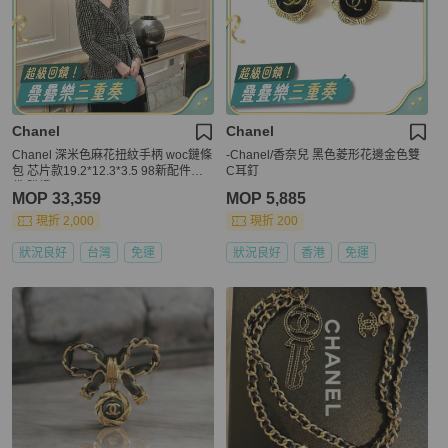
Chanel
Chanel
Chanel 深米色麻花扭紋手柄 woc鏈條
-Chanel/香奈兒 黑色菱形花邊金色雙
包 芯片款19.2*12.3*3.5 98新配件塵
C耳釘
袋 購證
MOP 33,359
MOP 5,885
現折 2,000
現折 200
狀況良好
台灣
免運
狀況良好
香港
免運