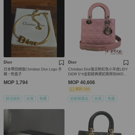
Dior
Dior
日本帶回絕版Christian Dior Logo 手
Christian Dior復古粉紅色小羊皮LIDY
鍊，附盒子
DIOR 5*4金釦經典黛妃兩用包M0538
OCCAL
MOP 1,794
MOP 40,606
現折 200
狀況良好
台灣
免運
近新閒置品
台灣
免運