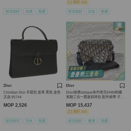
現折 200
狀況良好
台灣
免運
狀況良好
日本
免運
Dior
Dior
Christian Dior 手提包 皮革 黑色 金色
Dior/迪奧oblique系列老花8499刺繡
正品 95744
馬鞍三合一郵差斜挎包 配件肩帶 子袋
尺寸23*16.5*4.5cm
MOP 2,526
MOP 15,437
現折 200
狀況尚可
日本
免運
狀況良好
香港
免運