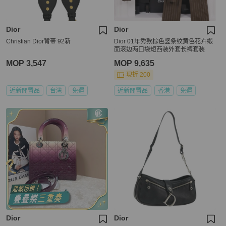
Dior
Dior
Christian Dior背帶 92新
Dior 01年秀款棕色竖条纹黄色花卉缎
面滚边两口袋短西装外套长裤套装
MOP 3,547
MOP 9,635
現折 200
近新閒置品
台灣
免運
近新閒置品
香港
免運
Dior
Dior