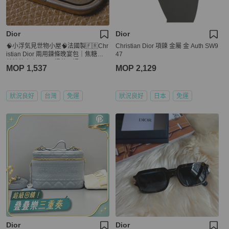
Dior
Dior
🧠小浮気見世物小屋🧠法國製🇫🇷Chr
Christian Dior 項鍊 金屬 金 Auth SW9
istian Dior 兩用鍊條晚宴包｜焦糖駝
47
荔枝紋真皮 × CD 提花內裡
MOP 1,537
MOP 2,129
狀況良好
台灣
免運
狀況良好
日本
免運
Dior
Dior