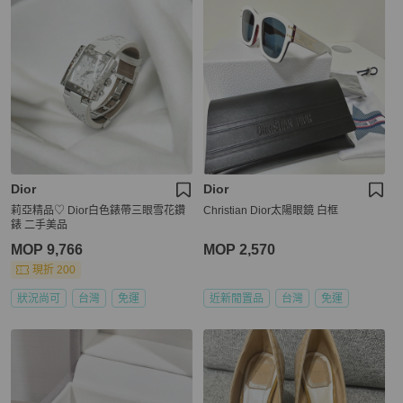
Dior
Dior
莉亞精品♡ Dior白色錶帶三眼雪花鑽
Christian Dior太陽眼鏡 白框
錶 二手美品
MOP 9,766
MOP 2,570
現折 200
狀況尚可
台灣
免運
近新閒置品
台灣
免運