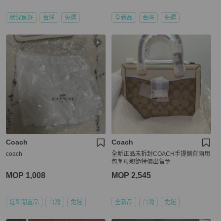
狀況良好
台灣
免運
全新品
台灣
免運
Coach
Coach
coach
全新正品未拆封COACH手提側背兩用
包💐母親節特價出售🎊
MOP 1,008
MOP 2,545
近新閒置品
台灣
免運
全新品
台灣
免運