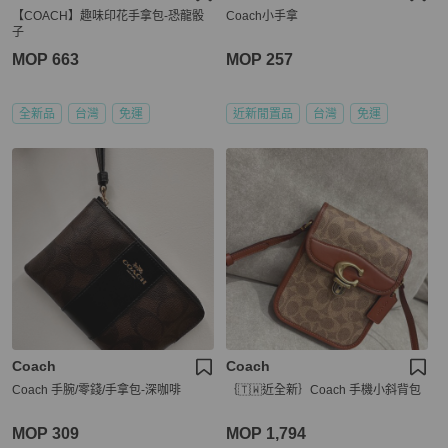
【COACH】趣味印花手拿包-恐龍骰
Coach小手拿
子
MOP 663
MOP 257
全新品
台灣
免運
近新閒置品
台灣
免運
Coach
Coach
Coach 手腕/零錢/手拿包-深咖啡
｛🇹🇼近全新｝Coach 手機小斜背包
MOP 309
MOP 1,794