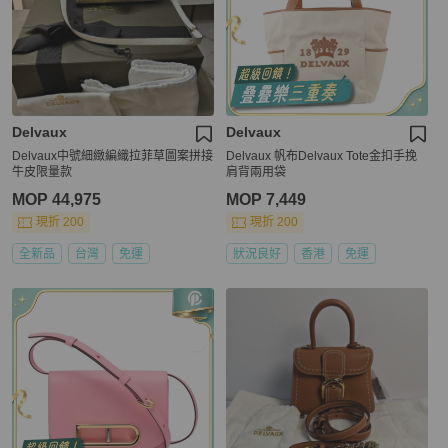
Delvaux
Delvaux
Delvaux中號細緻編織拉菲草圖案拼接
Delvaux 帆布Delvaux Tote金扣手挽
牛皮限量款
肩背兩用袋
MOP 44,975
MOP 7,449
現折 200
現折 200
全新品
台灣
免運
狀況良好
香港
免運