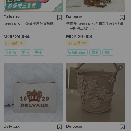
Delvaux
Delvaux
Delvaux 女士 徽標單肩包均碼碼
德爾沃/Delvaux 棕色顆粒牛皮外縫線
手提斜挎單肩包mdg
MOP 24,864
MOP 29,008
現折 518
現折 200
全新品
香港
免運
近新閒置品
香港
免運
Delvaux
Delvaux