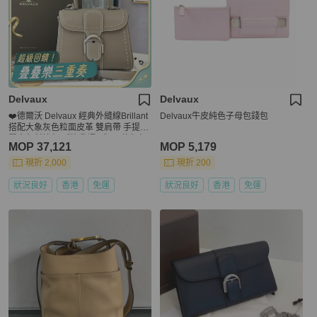
Delvaux
Delvaux
❤️德爾沃 Delvaux 經典外縫線Brillant
Delvaux牛皮純色子母包錢包
搭配大象灰色粒面皮革 雙肩帶 手提包
單肩包斜挎包 《許我耀眼》同款包包
MOP 37,121
MOP 5,179
現折 2,000
現折 200
狀況良好
香港
免運
狀況良好
香港
免運