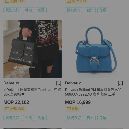
現折 200
現折 200
狀況良好
香港
免運
狀況尚可
台灣
免運
Delvaux
Delvaux
✨Delvaux 限量塗鴉黑色 brilliant 中號
Delvaux Brillant PM 單肩斜背包 AA0
Box皮 98新🖤
569AAM099ZDO 皮革 藍色 二手
MOP 22,102
MOP 16,999
現折 200
9 折
狀況良好
台灣
免運
狀況良好
日本
免運