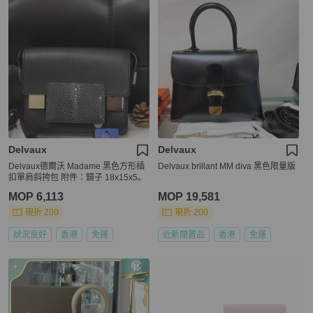
Delvaux
Delvaux
Delvaux德爾沃 Madame 黑色方形插
Delvaux brillant MM diva 黑色限量版
扣單肩斜挎包 附件：鏡子 18x15x5。
MOP 6,113
MOP 19,581
現折 200
現折 200
狀況良好
香港
免運
近新閒置品
香港
免運