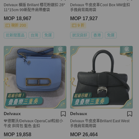
Delvaux 橫版 Brillant 櫻花粉銀扣 28*
Delvaux 牛皮皮革Cool Box MM金扣
11*15cm 99新配件肩帶塵袋
手挽肩背兩用袋
MOP 18,967
MOP 17,927
現折 200
9 折
近新閒置品
台灣
免運
狀況良好
香港
免運
Delvaux
Delvaux
💙德爾沃/Delvaux OperaCalf粒紋小
Delvaux 牛皮皮革Brillant East West
牛皮 斜背包 藍色 金扣
手挽肩背兩用袋
MOP 19,858
MOP 26,464