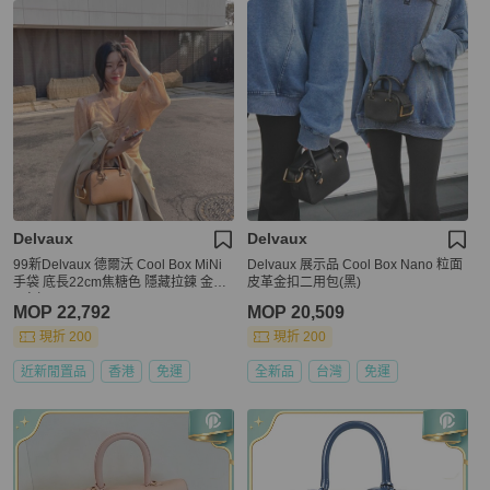
Delvaux
Delvaux
99新Delvaux 德爾沃 Cool Box MiNi
Delvaux 展示品 Cool Box Nano 粒面
手袋 底長22cm焦糖色 隱藏拉鍊 金色
皮革金扣二用包(黑)
D字扣
MOP 22,792
MOP 20,509
現折 200
現折 200
近新閒置品
香港
免運
全新品
台灣
免運