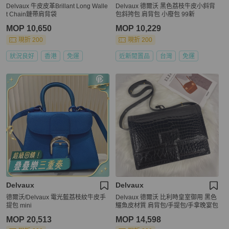
Delvaux 牛皮皮革Brillant Long Walle
Delvaux 德爾沃 黑色荔枝牛皮小斜背
t Chain鏈帶肩背袋
包斜挎包 肩背包 小廢包 99新
MOP 10,650
MOP 10,229
現折 200
現折 200
狀況良好
香港
免運
近新閒置品
台灣
免運
Delvaux
Delvaux
德爾沃/Delvaux 電光藍荔枝紋牛皮手
Delvaux 德爾沃 比利時皇室御用 黑色
提包 mini
鱷魚皮材質 肩背包/手提包/手拿晚宴包
MOP 20,513
MOP 14,598