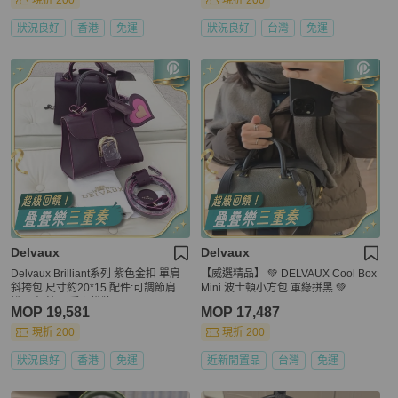
現折 200
現折 200
狀況良好
香港
免運
狀況良好
台灣
免運
Delvaux
Delvaux
Delvaux Brilliant系列 紫色金扣 單肩
【威選精品】 💚 DELVAUX Cool Box
斜挎包 尺寸約20*15 配件:可調節肩帶.
Mini 波士頓小方包 軍綠拼黑 💚
說明書.鏡子.愛心掛牌
MOP 19,581
MOP 17,487
現折 200
現折 200
狀況良好
香港
免運
近新閒置品
台灣
免運