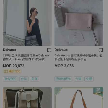
Delvaux
Delvaux
#98新 全球限量塗鴉 黑銀🔥Delvaux
Delvaux✨三層拉鍊風琴小包手挽小包
德爾沃Brilliant 高級的Box皮中號
多功能卡包零錢包手拿包
MOP 23,873
MOP 3,056
現折 200
狀況良好
台灣
免運
近新閒置品
台灣
免運