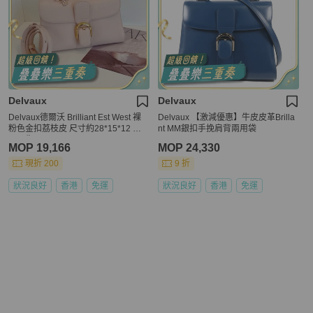
Delvaux
Delvaux
Delvaux德爾沃 Brilliant Est West 裸
Delvaux 【激減優惠】牛皮皮革Brilla
粉色金扣荔枝皮 尺寸約28*15*12 鏡
nt MM銀扣手挽肩背兩用袋
子丟失
MOP 19,166
MOP 24,330
現折 200
9 折
狀況良好
香港
免運
狀況良好
香港
免運