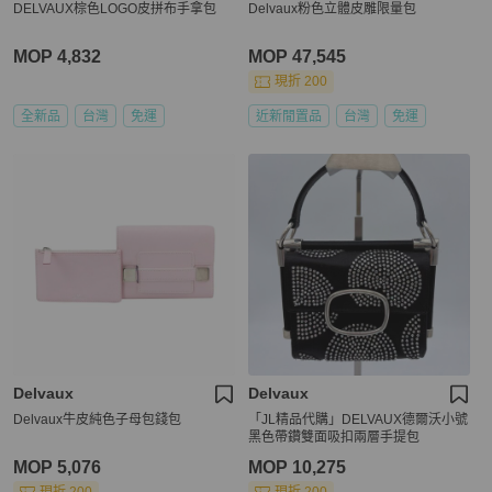
DELVAUX棕色LOGO皮拼布手拿包
Delvaux粉色立體皮雕限量包
MOP 4,832
MOP 47,545
現折 200
全新品
台灣
免運
近新閒置品
台灣
免運
Delvaux
Delvaux
Delvaux牛皮純色子母包錢包
「JL精品代購」DELVAUX德爾沃小號
黑色帶鑽雙面吸扣兩層手提包
MOP 5,076
MOP 10,275