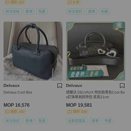
現折 207
9 折
狀況良好
香港
免運
狀況良好
香港
免運
Delvaux
Delvaux
Delvaux Cool Box
德爾沃 DELVAUX 特別款黑色Cool Bo
x釘珠單肩斜挎包 底長21cm
MOP 16,576
MOP 19,581
現折 200
現折 200
狀況良好
香港
免運
近新閒置品
香港
免運