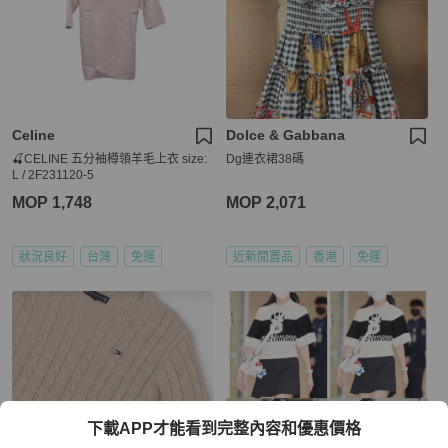
Celine
Dolce & Gabbana
🍒CELINE 五分袖樽領羊毛上衣 size:
Dg連衣裙38碼
L / 2F231120-5
MOP 1,748
MOP 2,071
狀況良好
台灣
免運
近新閒置品
香港
免運
下載APP才能看到完整內容和優惠價格