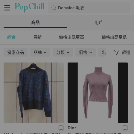
Demylee 毛衣
商品
用戶
綜合
最新
價格由低至高
價格由高至低
優惠商品
品牌
分類
價格
出貨地點
篩選
Dior