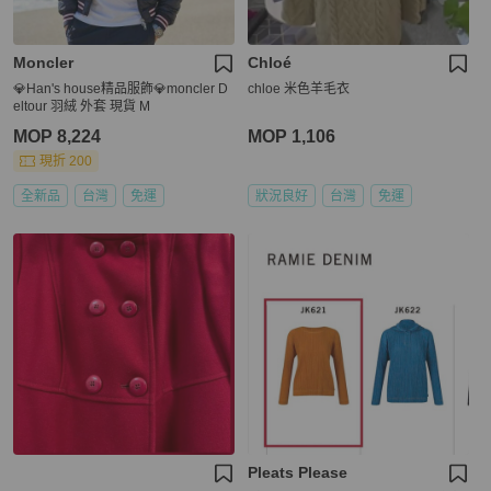
Moncler
Chloé
💎Han's house精品服飾💎moncler D
chloe 米色羊毛衣
eltour 羽絨 外套 現貨 M
MOP 8,224
MOP 1,106
現折 200
全新品
台灣
免運
狀況良好
台灣
免運
Pleats Please