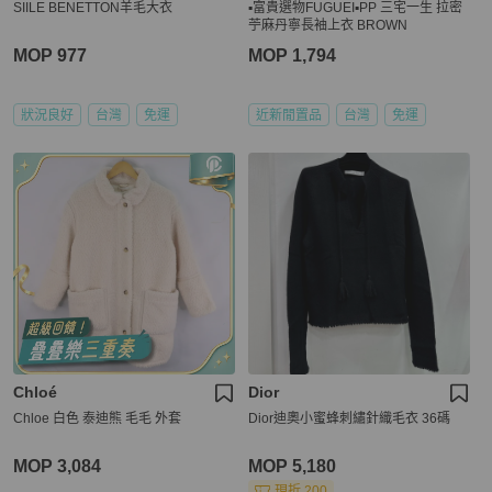
SIILE BENETTON羊毛大衣
▪️富貴選物FUGUEI▪️PP 三宅一生 拉密
苧麻丹寧長袖上衣 BROWN
MOP 977
MOP 1,794
狀況良好
台灣
免運
近新閒置品
台灣
免運
Chloé
Dior
Chloe 白色 泰迪熊 毛毛 外套
Dior迪奧小蜜蜂刺繡針織毛衣 36碼
MOP 3,084
MOP 5,180
現折 200