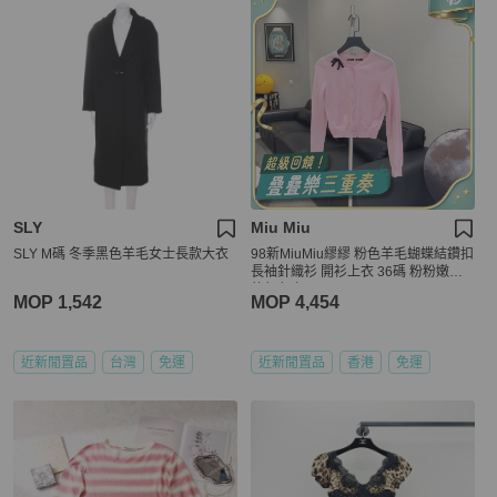
SLY
Miu Miu
SLY M碼 冬季黑色羊毛女士長款大衣
98新MiuMiu繆繆 粉色羊毛蝴蝶結鑽扣
長袖針織衫 開衫上衣 36碼 粉粉嫩嫩
的顏色 初
MOP 1,542
MOP 4,454
近新閒置品
台灣
免運
近新閒置品
香港
免運