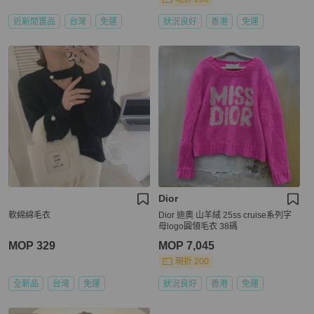
近新閒置品
台灣
免運
狀況良好
香港
免運
Dior
軟綿綿毛衣
Dior 迪奧 山羊絨 25ss cruise系列字
母logo圓領毛衣 38碼
MOP 329
MOP 7,045
現折 200
全新品
台灣
免運
狀況良好
香港
免運