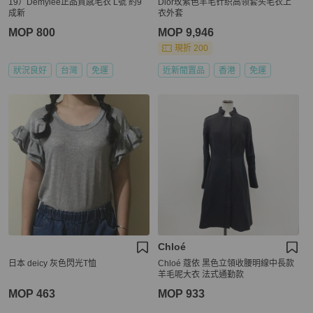
19）Demylee正品質感毛衣 L號 約9
Dior玫紫色羊毛针织高领套头毛衣上
成新
衣外套
MOP 800
MOP 9,946
現折 200
狀況良好
台灣
免運
近新閒置品
香港
免運
Chloé
日本 deicy 灰色閃光T恤
Chloé 蔻依 黑色立領收腰明線中長款
羊毛呢大衣 法式通勤款
MOP 463
MOP 933