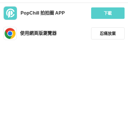
PopChill 拍拍圈 APP
下載
Tommy Hilfiger
Dior
Tommy Hilfiger 湯米 麻花毛衣針織毛
Dior 連帽五分袖毛衣 含Cashmere 💕
衣（奶茶色）
Jisoo同款
使用網頁版瀏覽器
忍痛放棄
MOP 720
MOP 5,397
現折 200
全新品
台灣
免運
近新閒置品
台灣
免運
降價
篩選
重設
品牌
分類
尺寸
Hermès
Miu Miu
價格