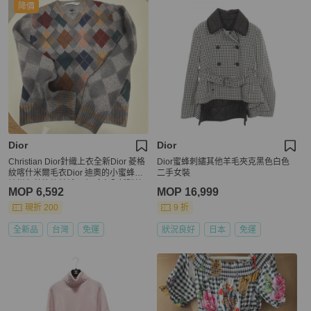
降價
Dior
Dior
Christian Dior針織上衣全新Dior 菱格
Dior蜜蜂刺繡其他羊毛夾克黑色白色
紋喀什米爾毛衣Dior 迪奧的小蜜蜂刺
二手女裝
繡拼色菱格紋羊絨 V 領毛衣全新購於
MOP 6,592
MOP 16,999
專櫃
現折 200
9 折
全新品
台灣
免運
狀況良好
日本
免運