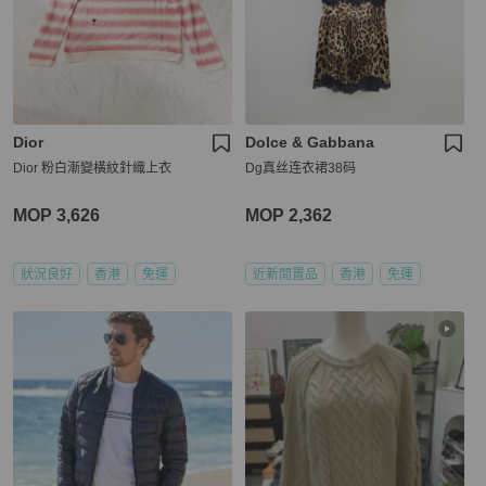
Dior
Dolce & Gabbana
Dior 粉白漸變橫紋針織上衣
Dg真丝连衣裙38码
MOP 3,626
MOP 2,362
狀況良好
香港
免運
近新閒置品
香港
免運