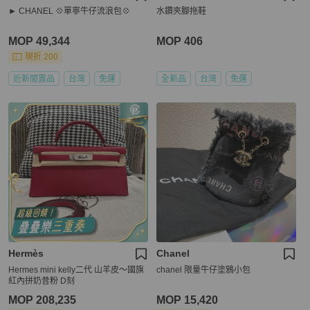
► CHANEL 💠單寧牛仔流浪包💠
水鑽夾腳拖鞋
MOP 49,344
MOP 406
現折 200
近新閒置品
台灣
免運
全新品
台灣
免運
Hermès
Chanel
Hermes mini kelly二代 山羊皮～國旗
chanel 限量牛仔塗鴉小包
紅內拼奶昔粉 D刻
MOP 208,235
MOP 15,420