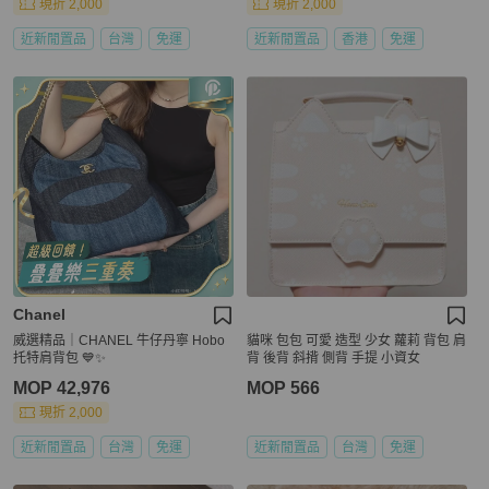
現折 2,000
現折 2,000
近新閒置品
台灣
免運
近新閒置品
香港
免運
Chanel
威選精品｜CHANEL 牛仔丹寧 Hobo
貓咪 包包 可愛 造型 少女 蘿莉 背包 肩
托特肩背包 💙✨
背 後背 斜揹 側背 手提 小資女
MOP 42,976
MOP 566
現折 2,000
近新閒置品
台灣
免運
近新閒置品
台灣
免運