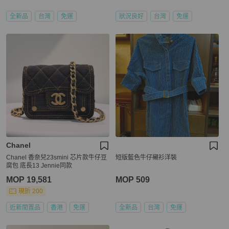
全新品
台灣
免運
狀況良好
台灣
免運
Chanel
Chanel 香奈兒23smini 芯片款牛仔豆
短版藍色牛仔襯衫洋裝
腐包 底長13 Jennie同款
MOP 19,581
MOP 509
現折 200
近新閒置品
香港
免運
全新品
台灣
免運