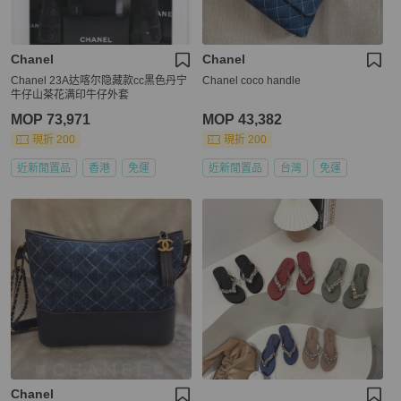
Chanel
Chanel
Chanel 23A达喀尔隐藏款cc黑色丹宁
Chanel coco handle
牛仔山茶花满印牛仔外套
MOP 73,971
MOP 43,382
現折 200
現折 200
近新閒置品
香港
免運
近新閒置品
台灣
免運
Chanel