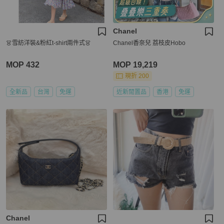
Chanel
👗雪紡洋裝&粉紅t-shirt兩件式👗
Chanel香奈兒 荔枝皮Hobo
MOP 432
MOP 19,219
現折 200
全新品
台灣
免運
近新閒置品
香港
免運
Chanel