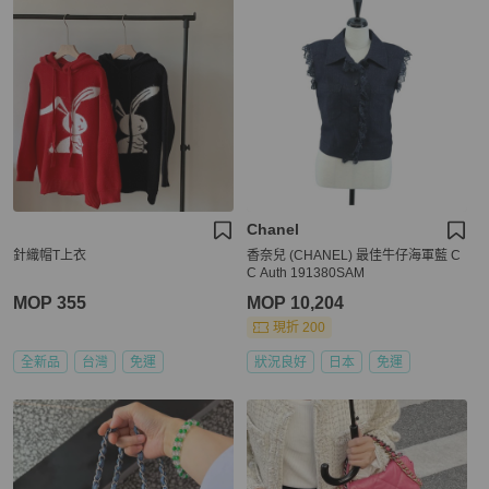
Chanel
針織帽T上衣
香奈兒 (CHANEL) 最佳牛仔海軍藍 C
C Auth 191380SAM
MOP 355
MOP 10,204
現折 200
全新品
台灣
免運
狀況良好
日本
免運