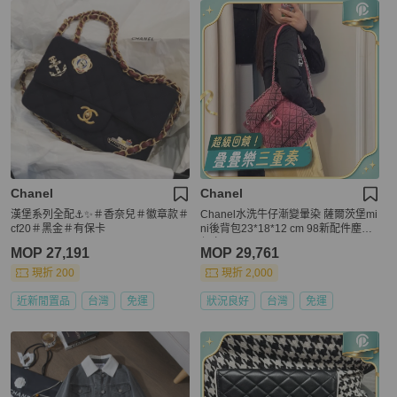
Chanel
Chanel
漢堡系列全配⚓️✨＃香奈兒＃徽章款＃
Chanel水洗牛仔漸變暈染 薩爾茨堡mi
cf20＃黑金＃有保卡
ni後背包23*18*12 cm 98新配件塵袋
保卡
MOP 27,191
MOP 29,761
現折 200
現折 2,000
近新閒置品
台灣
免運
狀況良好
台灣
免運