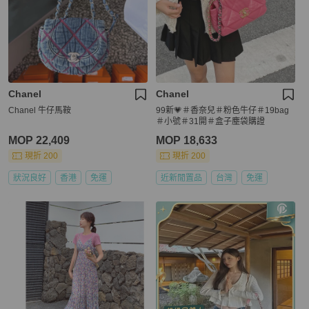
Chanel
Chanel
Chanel 牛仔馬鞍
99新💗＃香奈兒＃粉色牛仔＃19bag
＃小號＃31開＃盒子塵袋購證
MOP 22,409
MOP 18,633
現折 200
現折 200
狀況良好
香港
免運
近新閒置品
台灣
免運