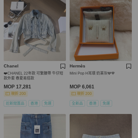
Chanel
Hermès
❤️CHANEL 22年款 可繫腰帶 牛仔短
Mini Pop H耳環 奶茶灰🩶🤎
款外套 春夏易搭款
MOP 17,281
MOP 6,061
現折 200
現折 200
近新閒置品
香港
免運
全新品
香港
免運