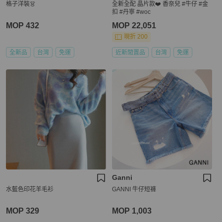
格子洋裝👗
全新全配 晶片款❤️ 香奈兒 #牛仔 #金
扣 #丹寧 #woc
MOP 432
MOP 22,051
現折 200
全新品
台灣
免運
近新閒置品
台灣
免運
Ganni
水藍色印花羊毛衫
GANNI 牛仔短褲
MOP 329
MOP 1,003