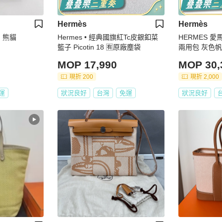
Hermès
Hermès
ag 熊貓
Hermes • 經典國旗紅Tc皮銀釦菜
HERMES 愛馬仕
籃子 Picotin 18 🈶原廠塵袋
兩用包 灰色帆
扣
MOP 17,990
MOP 30,
現折 200
現折 2,000
運
狀況良好
台灣
免運
狀況良好