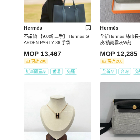
Hermès
Hermès
不議價 【9.0新 二手】 Hermès G
全新Hermes 絲巾長夾/
ARDEN PARTY 36 手袋
皮/積雨雲灰W刻
MOP 13,467
MOP 12,285
現折 200
現折 200
近新閒置品
香港
免運
全新品
台灣
免