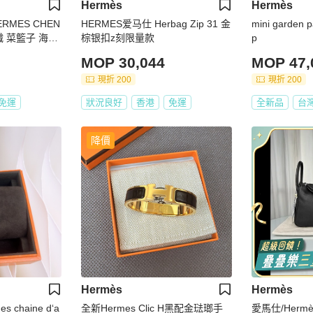
Hermès
Hermès
MES CHEN
HERMES爱马仕 Herbag Zip 31 金
mini garden
織 菜籃子 海攤
棕银扣z刻限量款
p
提包 肩背包 購
MOP 30,044
MOP 47,
現折 200
現折 200
免運
狀況良好
香港
免運
全新品
台
降價
Hermès
Hermès
 chaine d‘a
全新Hermes Clic H黑配金琺瑯手
愛馬仕/Hermè