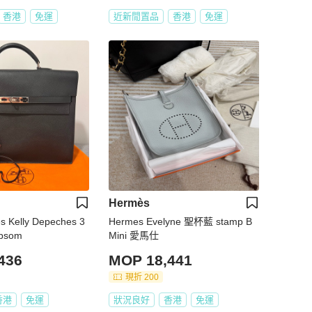
香港
免運
近新閒置品
香港
免運
Hermès
Kelly Depeches 3
Hermes Evelyne 聖杯藍 stamp B
psom
Mini 愛馬仕
436
MOP 18,441
現折 200
香港
免運
狀況良好
香港
免運