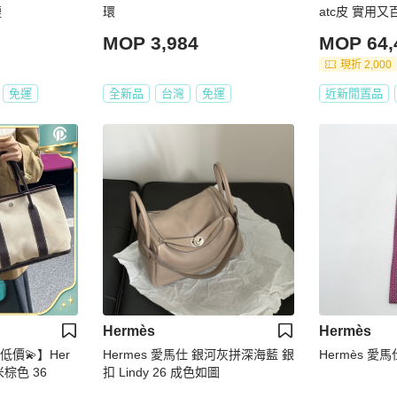
鏈
環
atc皮 實用
MOP 3,984
MOP 64,
現折 2,000
免運
全新品
台灣
免運
近新閒置品
Hermès
Hermès
低價💫】Her
Hermes 愛馬仕 銀河灰拼深海藍 銀
Hermès 
棕色 36
扣 Lindy 26 成色如圖