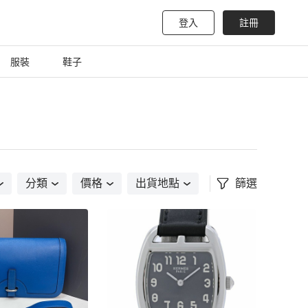
登入
註冊
服裝
鞋子
分類
價格
出貨地點
篩選