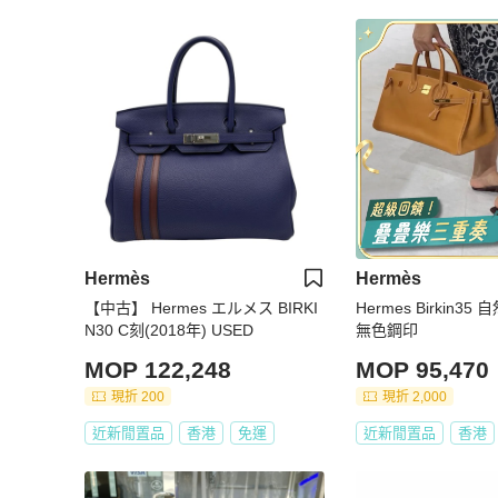
Hermès
Hermès
【中古】 Hermes エルメス BIRKI
Hermes Birkin3
N30 C刻(2018年) USED
無色鋼印
MOP 122,248
MOP 95,470
現折 200
現折 2,000
近新閒置品
香港
免運
近新閒置品
香港