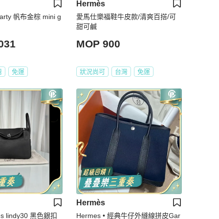
Hermès
 party 帆布金棕 mini g
愛馬仕樂福鞋牛皮款/清爽百搭/可
甜可鹹
031
MOP 900
灣
免運
狀況尚可
台灣
免運
Hermès
s lindy30 黑色銀扣
Hermes • 經典牛仔外縫線拼皮Gar