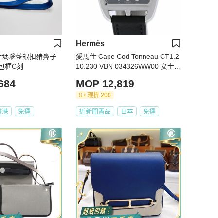
Hermès
馬仕瑪瑙藍銀扣豬鼻子
愛馬仕 Cape Cod Tonneau CT1.2
包框C刻
10.230 VBN 034326WW00 女士腕
錶 不鏽鋼 x 牛皮錶帶 40560
684
MOP 12,819
現折 200
香港
免運
近新閒置品
日本
免運