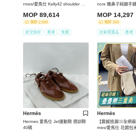
rmes/愛馬仕 Kelly42 shoulder 金
ncre 豬鼻子純銀手
剛棕金釦 經典永不過時
MOP 89,614
MOP 14,297
現折 2,000
現折 200
狀況良好
香港
免運
近新閒置品
香港
Hermès
Hermès
Hermes 愛馬仕 Jet運動鞋 德訓鞋
【震撼撿漏👍🏻全網最
40碼
mes/愛馬仕 花園包米