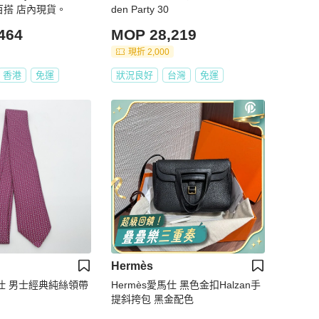
又百搭 店內現貨。
den Party 30
464
MOP 28,219
現折 2,000
香港
免運
狀況良好
台灣
免運
Hermès
愛馬仕 男士經典純絲領帶
Hermès愛馬仕 黑色金扣Halzan手
提斜挎包 黑金配色