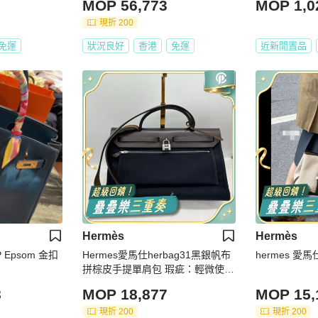
MOP 56,773
MOP 1,0
現折 200
免運
狀況良好
香港
免運
近新閒置品
Hermès
Hermès
es Birkin 30 1P Epsom 金扣
Hermes愛馬仕herbag31黑銀帆布
hermes 愛馬
拼棕皮手提單肩包 瑕疵：輕微使用
痕跡
8
MOP 18,877
MOP 15,
現折 200
現折 200