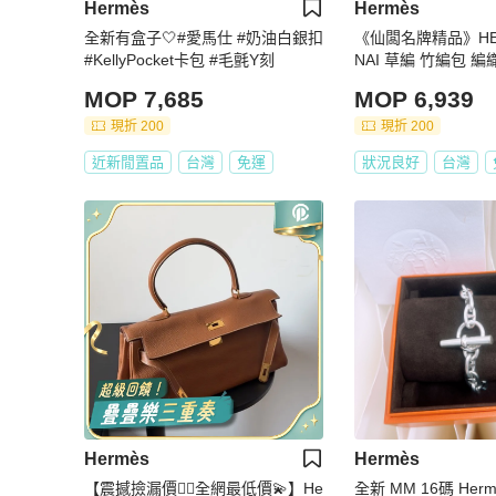
Hermès
Hermès
全新有盒子🤍#愛馬仕 #奶油白銀扣
《仙闆名牌精品》HER
#KellyPocket卡包 #毛氈Y刻
NAI 草編 竹編包 編
包 托特包 購物包 手
MOP 7,685
MOP 6,939
物袋
現折 200
現折 200
近新閒置品
台灣
免運
狀況良好
台灣
Hermès
Hermès
【震撼撿漏價👍🏻全網最低價💫】He
全新 MM 16碼 Hermes