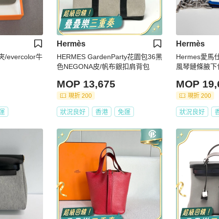
Hermès
Hermès
evercolor牛
HERMES GardenParty花園包36黑
Hermes愛
色NEGONA皮/帆布銀扣肩背包
風琴鏈條腋下
MOP 13,675
MOP 19,
現折 200
現折 200
運
狀況良好
香港
免運
狀況良好