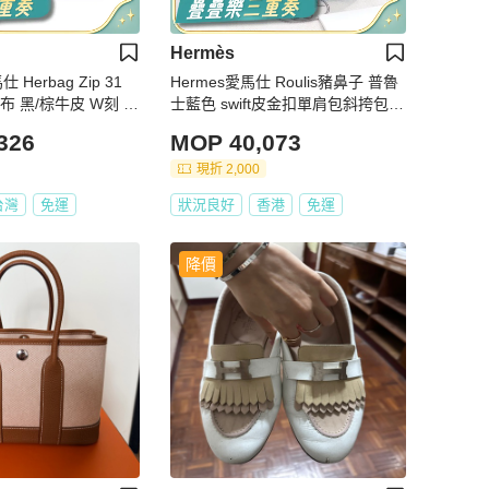
Hermès
 Herbag Zip 31
Hermes愛馬仕 Roulis豬鼻子 普魯
布 黑/棕牛皮 W刻 銀
士藍色 swift皮金扣單肩包斜挎包 y
刻
326
MOP 40,073
現折 2,000
台灣
免運
狀況良好
香港
免運
降價