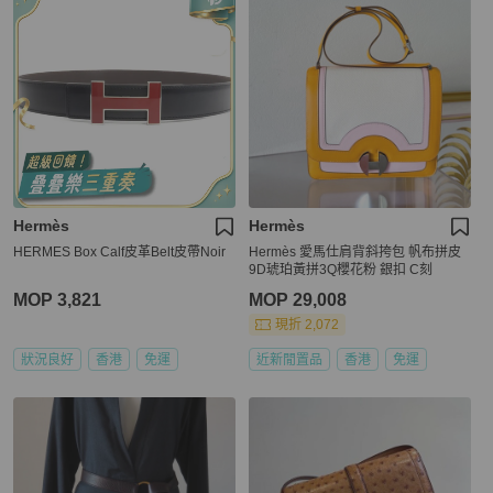
Hermès
Hermès
HERMES Box Calf皮革Belt皮帶Noir
Hermès 愛馬仕肩背斜挎包 帆布拼皮
9D琥珀黃拼3Q櫻花粉 銀扣 C刻
MOP 3,821
MOP 29,008
現折 2,072
狀況良好
香港
免運
近新閒置品
香港
免運