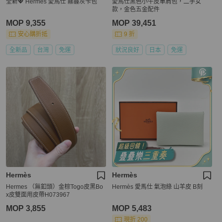
全新💖 Hermès 愛馬仕 霧霾灰卡包
愛馬仕黑色小牛皮單肩包，二手女
款，金色五金配件
MOP 9,355
MOP 39,451
安心購折抵
9 折
全新品
台灣
免運
狀況良好
日本
免運
Hermès
Hermès
Hermes （無釦頭）金棕Togo皮黑Bo
Hermès 愛馬仕 氣泡綠 山羊皮 B刻
x皮雙面用皮帶H073967
MOP 3,855
MOP 5,483
現折 200