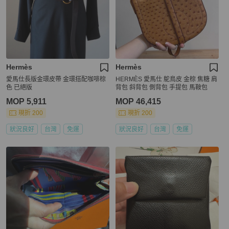
Hermès
Hermès
愛馬仕長版金環皮帶 金環搭配咖啡棕
HERMÈS 愛馬仕 鴕鳥皮 金棕 焦糖 肩
色 已絕版
背包 斜背包 側背包 手提包 馬鞍包
MOP 5,911
MOP 46,415
現折 200
現折 200
狀況良好
台灣
免運
狀況良好
台灣
免運