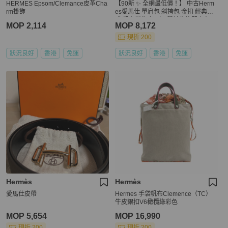
HERMES Epsom/Clemance皮革Cha
【90新 ✨ 全網最低價！】 中古Herm
rm掛飾
es愛馬仕 單肩包 斜挎包 金扣 經典款
式 帆布拼牛皮 （下單前先詢問庫存
MOP 2,114
MOP 8,172
❗️❗️）
現折 200
狀況良好
香港
免運
狀況良好
香港
免運
Hermès
Hermès
愛馬仕皮帶
Hermes 手袋帆布Clemence（TC）
牛皮銀扣V6橄欖綠彩色
MOP 5,654
MOP 16,990
現折 200
現折 200