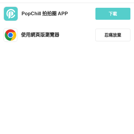
PopChill 拍拍圈 APP
下載
Hermès
Hermès
黑色 Epsom牛皮 Bearn 兩折長夾 X刻
愛馬仕hermes 絲巾短夾 2024年6🈷️
銀扣【HERMES 愛馬仕】
票 🇹🇼專櫃 gold金剛色❤️
使用網頁版瀏覽器
忍痛放棄
MOP 15,369
MOP 14,906
95 折
現折 200
狀況良好
台灣
免運
全新品
台灣
免運
篩選
重設
品牌
分類
尺寸
Hermès
Hermès
價格