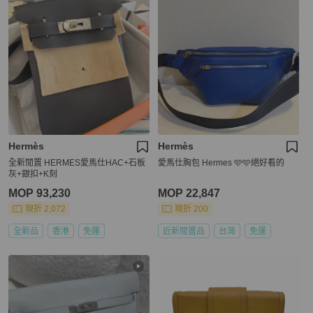
Hermès
Hermès
全新閒置 HERMES愛馬仕HAC+石板
愛馬仕胸包 Hermes 🩵🩵絕好看的
灰+銀扣+K刻
MOP 93,230
MOP 22,847
現折 2,072
現折 200
全新品
香港
免運
近新閒置品
台灣
免運