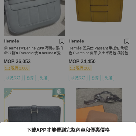
Hermès
Hermès
🌈Hermes🧡Berline 28🧡海鷗灰銀扣
Hermès 愛馬仕 Passant 手提包 焦糖
🌈97新🌟Evercolor皮🌟berline🌟愛馬
色 Evercolor 皮革 女士單肩包 斜背包
仕🌟
MOP 36,053
MOP 24,450
現折 2,000
現折 200
狀況良好
香港
免運
狀況良好
香港
免運
下載APP才能看到完整內容和優惠價格