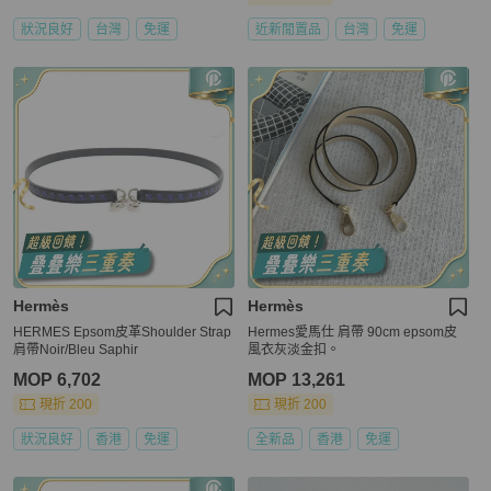
狀況良好
台灣
免運
近新閒置品
台灣
免運
Hermès
Hermès
HERMES Epsom皮革Shoulder Strap
Hermes愛馬仕 肩帶 90cm epsom皮
肩帶Noir/Bleu Saphir
風衣灰淡金扣。
MOP 6,702
MOP 13,261
現折 200
現折 200
狀況良好
香港
免運
全新品
香港
免運