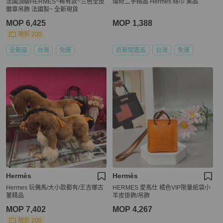
法國頂級HERMES~稀有款~三色全皮
瑞奇二手精品 Hermes 絲巾 美品
徽章吊飾 法國製~ 全新現貨
MOP 6,425
MOP 1,388
現折 200
全新品
台灣
免運
近新閒置品
台灣
免運
Hermès
Hermès
Hermes 玩偶馬/大小款都有/王吉娜古
HERMES 愛馬仕 橘色VIP限量紙袋小
董精品
羊皮掛飾/吊飾
MOP 7,402
MOP 4,267
現折 200