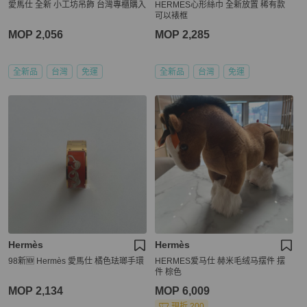
愛馬仕 全新 小工坊吊飾 台灣專櫃購入
HERMES心形絲巾 全新放置 稀有款
可以裱框
MOP 2,056
MOP 2,285
全新品
台灣
免運
全新品
台灣
免運
Hermès
Hermès
98新🆕 Hermès 愛馬仕 橘色珐瑯手環
HERMES爱马仕 赫米毛绒马摆件 摆
件 棕色
MOP 2,134
MOP 6,009
現折 200