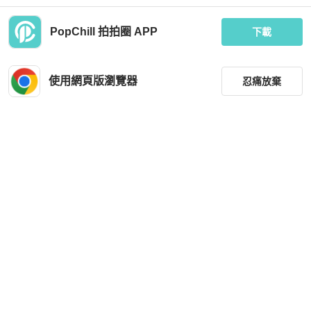
PopChill 拍拍圈 APP
下載
Hermès
Hermès
🍒HERMÈS 迴紋針多用途皮飾/項
Hermès 愛馬仕 金色 鎖片 黑色 牛皮
鍊、包飾、文具3F220909-2
吊墜 套組
使用網頁版瀏覽器
忍痛放棄
MOP 3,855
MOP 1,799
全新品
台灣
免運
近新閒置品
台灣
免運
篩選
重設
品牌
分類
尺寸
Hermès
Hermès
價格