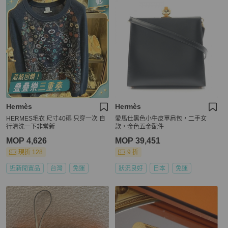
Hermès
Hermès
HERMES毛衣 尺寸40碼 只穿一次 自
愛馬仕黑色小牛皮單肩包，二手女
行清洗一下非常新
款，金色五金配件
MOP 4,626
MOP 39,451
現折 128
9 折
近新閒置品
台灣
免運
狀況良好
日本
免運