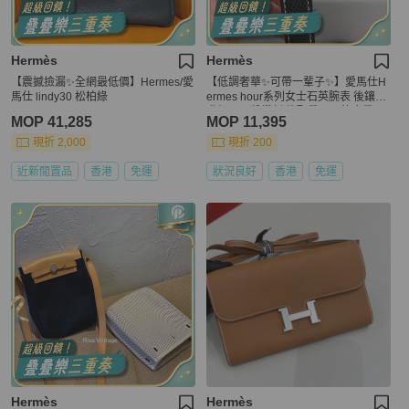
Hermès
Hermès
【震撼撿漏✨全網最低價】Hermes/愛
【低調奢華✨可帶一輩子✨】愛馬仕H
馬仕 lindy30 松柏綠
ermes hour系列女士石英腕表 後鑲鑽
升級貝母盤鑽刻 後配帶logo的皮帶
MOP 41,285
MOP 11,395
現折 2,000
現折 200
近新閒置品
香港
免運
狀況良好
香港
免運
Hermès
Hermès