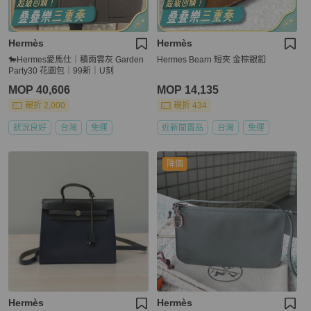
Hermès
Hermès
🐎Hermes愛馬仕｜積雨雲灰 Garden
Hermes Bearn 短夾 金棕銀釦
Party30 花園包｜99新｜U刻
MOP 40,606
MOP 14,135
現折 2,000
現折 434
狀況良好
台灣
免運
近新閒置品
台灣
免運
降價
Hermès
Hermès