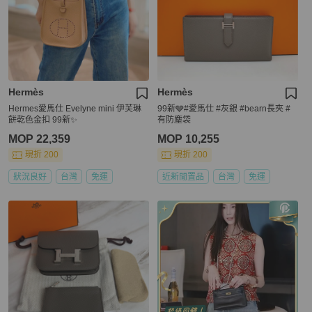
Hermès
Hermès
Hermes愛馬仕 Evelyne mini 伊芙琳
99新🩶#愛馬仕 #灰銀 #bearn長夾 #
餅乾色金扣 99新✨️
有防塵袋
MOP 22,359
MOP 10,255
現折 200
現折 200
狀況良好
台灣
免運
近新閒置品
台灣
免運