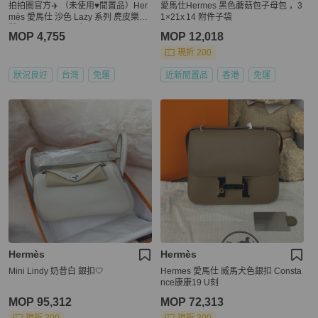
拍拍圈官方✈️ （未使用♥️閒置品）Her
愛馬仕Hermes 黑色蘑菇包子母包 ，3
mès 愛馬仕 沙色 Lazy 系列 麂皮樂福
1×21x 14 附件子袋
鞋 EU39 （24.5cm）
MOP 4,755
MOP 12,018
現折 200
狀況良好
台灣
免運
近新閒置品
香港
免運
Hermès
Hermès
Mini Lindy 奶昔白 銀扣🤍
Hermes 愛馬仕 威馬犬色銀扣 Consta
nce康康19 U刻
MOP 95,312
MOP 72,313