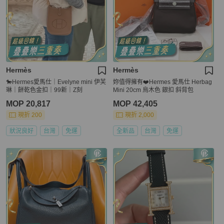
Hermès
Hermès
🐎Hermes愛馬仕｜Evelyne mini 伊芙
妳值得擁有❤️Hermes 愛馬仕 Herbag
琳｜餅乾色金扣｜99新｜Z刻
Mini 20cm 烏木色 銀扣 斜背包
MOP 20,817
MOP 42,405
現折 200
現折 2,000
狀況良好
台灣
免運
全新品
台灣
免運