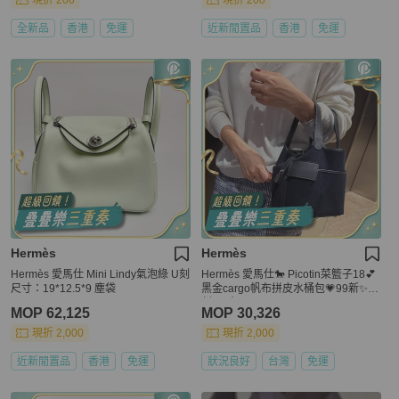
現折 200
現折 200
全新品
香港
免運
近新閒置品
香港
免運
Hermès
Hermès
Hermès 愛馬仕 Mini Lindy氣泡綠 U刻
Hermès 愛馬仕🐎 Picotin菜籃子18💕
尺寸：19*12.5*9 塵袋
黑金cargo帆布拼皮水桶包💗99新✨ B
刻 尺寸：18×18
MOP 62,125
MOP 30,326
現折 2,000
現折 2,000
近新閒置品
香港
免運
狀況良好
台灣
免運