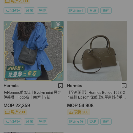
現折 2,000
狀況良好
台灣
免運
狀況尚可
台灣
免運
Hermès
Hermès
🐎Hermes愛馬仕｜Evelyn mini 黑金
【全新閑置】Hermes Bolide 1923-2
伊芙琳｜Togo皮｜98新｜Y刻
7 銀扣 Epsom 保齡球包單肩斜挎手提
包
MOP 22,359
MOP 54,908
現折 200
現折 200
狀況良好
台灣
免運
狀況良好
香港
免運