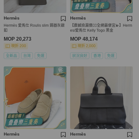
Hermès
Hermès
Hermès 愛馬仕 Roulis slim 錫器灰銀
【震撼撿漏價👍🏻全網最便宜💫】Herm
釦
es/愛馬仕 Kelly Togo 黑金
MOP 20,273
MOP 48,174
現折 200
現折 2,000
全新品
台灣
免運
狀況良好
香港
免運
Hermès
Hermès