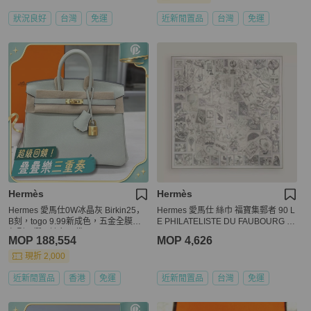
狀況良好
台灣
免運
近新閒置品
台灣
免運
Hermès
Hermès
Hermes 愛馬仕0W冰晶灰 Birkin25，
Hermes 愛馬仕 絲巾 福寶集郵者 90 L
B刻，togo 9.99新成色，五金全膜，
E PHILATELISTE DU FAUBOURG S
包型硬挺，邊角內袋
CARF
MOP 188,554
MOP 4,626
現折 2,000
近新閒置品
香港
免運
近新閒置品
台灣
免運