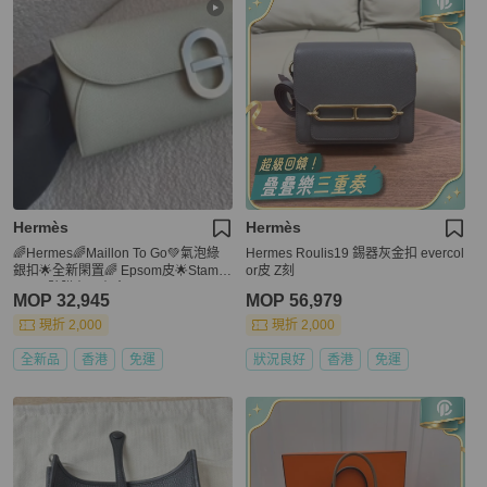
Hermès
Hermès
🌈Hermes🌈Maillon To Go💚氣泡綠
Hermes Roulis19 錫器灰金扣 evercol
銀扣🌟全新閑置🌈 Epsom皮🌟Stamp
or皮 Z刻
B🌟原貼膜在🌟有盒💚Maillontogo🌟
MOP 32,945
MOP 56,979
豬鼻子🌟愛馬仕🌟
現折 2,000
現折 2,000
全新品
香港
免運
狀況良好
香港
免運