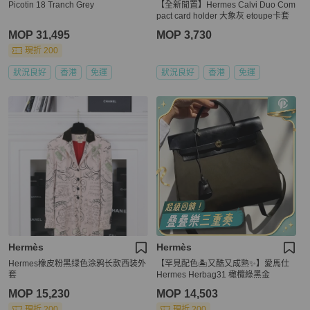
Picotin 18 Tranch Grey
【全新閒置】Hermes Calvi Duo Com
pact card holder 大象灰 etoupe卡套
MOP 31,495
MOP 3,730
現折 200
狀況良好
香港
免運
狀況良好
香港
免運
Hermès
Hermès
Hermes橡皮粉黑绿色涂鸦长款西装外
【罕見配色🏝️又酷又成熟✨】愛馬仕
套
Hermes Herbag31 橄欖綠黑金
MOP 15,230
MOP 14,503
現折 200
現折 200