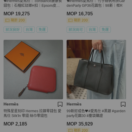
🐎Hermes愛馬仕｜ constance康康長
🐎Hermes愛馬仕｜ 竹子綠帆布拼Gar
錢包｜石榴紅琺瑯H扣｜Epsom皮｜9
denParty GP36花園包｜98新｜框R
8新｜X刻
MOP 19,275
MOP 16,705
現折 200
現折 200
狀況良好
台灣
免運
狀況尚可
台灣
免運
Hermès
Hermès
特殊星星刻印 Hermes 拉鍊零錢包 愛
99新好成色🖤#愛馬仕 #黑銀 #garden
馬仕 Silk'In 零錢 絲巾零錢包
party花園30 #塵袋購證
MOP 2,185
MOP 35,929
現折 200