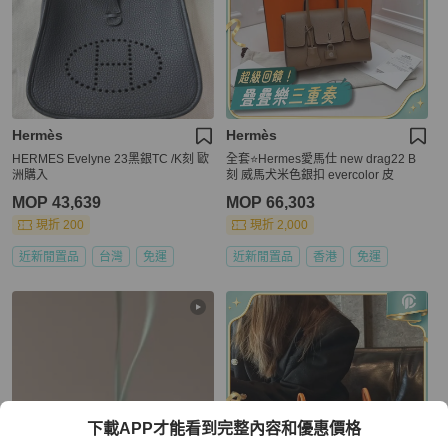
Hermès
Hermès
HERMES Evelyne 23黑銀TC /K刻 歐
全套⭐Hermes愛馬仕 new drag22 B
洲購入
刻 威馬犬米色銀扣 evercolor 皮
MOP 43,639
MOP 66,303
現折 200
現折 2,000
近新閒置品
台灣
免運
近新閒置品
香港
免運
下載APP才能看到完整內容和優惠價格