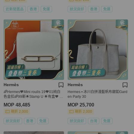
近新閒置品
香港
免運
狀況良好
香港
免運
Hermès
Hermès
🌈Hermes🧡Mini roulis 19🧡01純白
Hermes • 冰川白拼淺藍帆布銀釦Gard
色金扣🌈99新🌟Stamp U 🌟有盒🧡 Ev
en Party 30
ercolor 皮🌟 Miniroulis🌟 roulis19🌟 r
MOP 48,485
MOP 25,700
oulis🌟愛馬仕🌟
現折 2,000
現折 2,000
狀況良好
香港
免運
狀況良好
台灣
免運