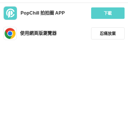
PopChill 拍拍圈 APP
下載
Hermès
Hermès
Hermes 99新閒置 Budy charm 狐狸
【震撼撿漏✨全網最低價】Hermes/愛
梗犬
馬仕 lindy mini 橙色金扣
使用網頁版瀏覽器
忍痛放棄
MOP 6,888
MOP 57,809
現折 200
現折 2,000
全新品
台灣
免運
狀況良好
香港
免運
篩選
重設
品牌
分類
尺寸
Hermès
Hermès
價格