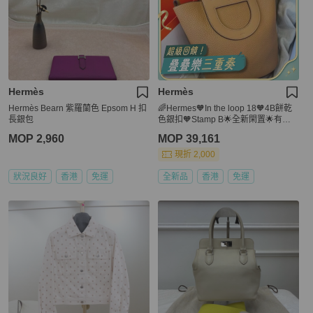
Hermès
Hermès
Hermès Bearn 紫羅蘭色 Epsom H 扣
🌈Hermes🧡In the loop 18🧡4B餅乾
長銀包
色銀扣🧡Stamp B🌟全新閑置🌟有盒
🧡picotin🌟intheloop18🌟picotin18🌟
MOP 2,960
MOP 39,161
intheloop🌟愛馬仕🌟
現折 2,000
狀況良好
香港
免運
全新品
香港
免運