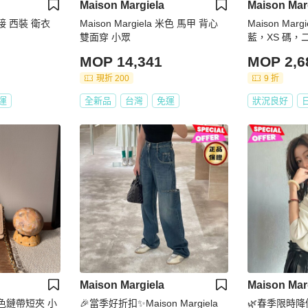
Maison Margiela
Maison Mar
 拼接 西裝 衛衣
Maison Margiela 米色 馬甲 背心
Maison Ma
雙面穿 小眾
藍，XS 碼，
MOP 14,341
MOP 2,6
現折 200
9 折
運
全新品
台灣
免運
狀況良好
Maison Margiela
Maison Mar
a 粉色鏈帶短夾 小
🎉當季好折扣✨Maison Margiela
🌿春季限時降價🌿