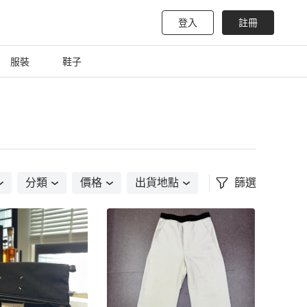
登入
註冊
服裝
鞋子
分類
價格
出貨地點
篩選