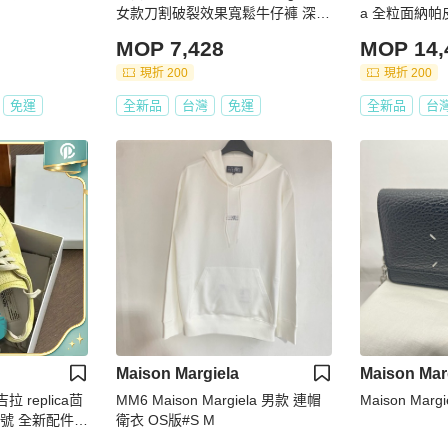
女款刀割破裂效果寬鬆牛仔褲 深藍
a 全粒面納帕皮
色 EU38/40/42
可調整成斜背
MOP 7,428
MOP 14,
現折 200
現折 200
免運
全新品
台灣
免運
全新品
台
Maison Margiela
Maison Mar
馬吉拉 replica茴
MM6 Maison Margiela 男款 連帽
Maison Marg
號 全新配件鞋
衛衣 OS版#S M