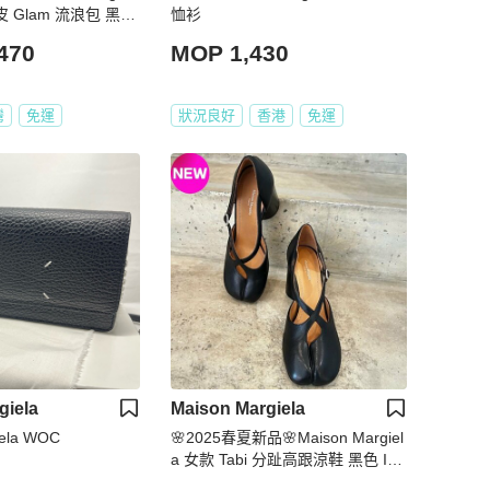
 Glam 流浪包 黑色/
恤衫
470
MOP 1,430
灣
免運
狀況良好
香港
免運
giela
Maison Margiela
iela WOC
🌸2025春夏新品🌸Maison Margiel
a 女款 Tabi 分趾高跟涼鞋 黑色 IT3
6/36.5/37/37.5/38/38.5/39(購買請