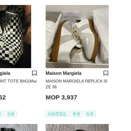
giela
Maison Margiela
NT TOTE BAG(Mai
MAISON MARGIELA REPLICA SI
ZE 38
62
MOP 3,937
灣
免運
近新閒置品
香港
免運