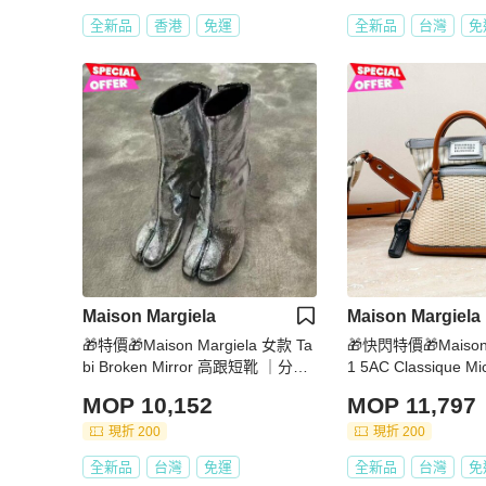
全新品
香港
免運
全新品
台灣
免
Maison Margiela
Maison Margiela
🎁特價🎁Maison Margiela 女款 Ta
🎁快閃特價🎁Maison 
bi Broken Mirror 高跟短靴 ｜分趾
1 5AC Classique 
設計 × 鏡面前衛風格 IT36/37/38/3
肩背包 灰藍色
MOP 10,152
MOP 11,797
8.5/39/40(購買請訊息告知需要尺
寸)
現折 200
現折 200
全新品
台灣
免運
全新品
台灣
免