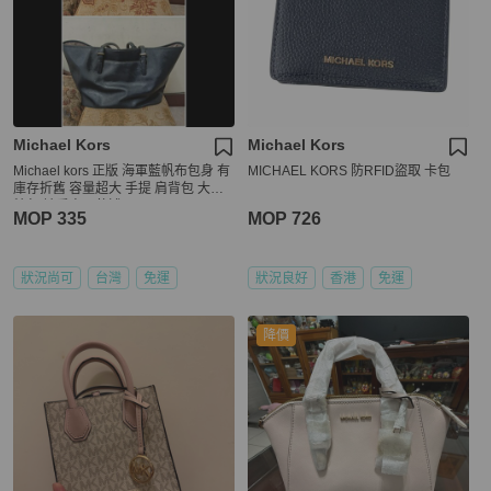
Michael Kors
Michael Kors
Michael kors 正版 海軍藍帆布包身 有
MICHAEL KORS 防RFID盜取 卡包
庫存折舊 容量超大 手提 肩背包 大托
特包 請看商品敘述
MOP 335
MOP 726
狀況尚可
台灣
免運
狀況良好
香港
免運
降價