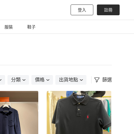
登入
註冊
服裝
鞋子
分類
價格
出貨地點
篩選