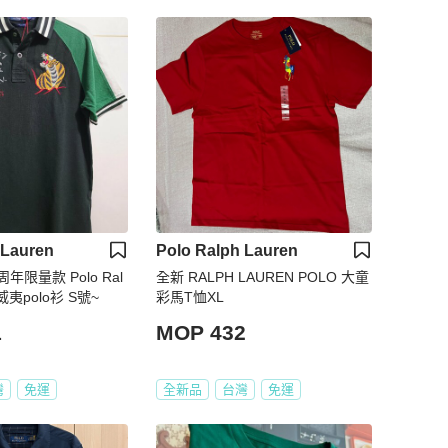
 Lauren
Polo Ralph Lauren
周年限量款 Polo Ral
全新 RALPH LAUREN POLO 大童
夏威夷polo衫 S號~
彩馬T恤XL
1
MOP 432
灣
免運
全新品
台灣
免運