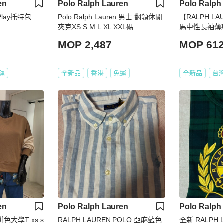
en
Polo Ralph Lauren
Polo Ralph
o Play托特包
Polo Ralph Lauren 男士 翻領休閒
【RALPH L
夾克XS S M L XL XXL碼
馬中性長袖薄款
號)
MOP 2,487
MOP 61
運
全新品
香港
免運
全新品
台
en
Polo Ralph Lauren
Polo Ralph
n 拼色大學T xs s
RALPH LAUREN POLO 亞麻藍色
全新 RALPH 