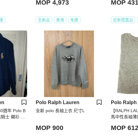
MOP 4,973
MOP 43
運
全新品
香港
免運
近新閒置品
en
Polo Ralph Lauren
Polo Ralph
 30週年 Polo B
全新 polo 長袖上衣 尺寸L
【RALPH L
熊騎士 襯衫 男
馬中性長袖薄款
號)
MOP 900
MOP 61