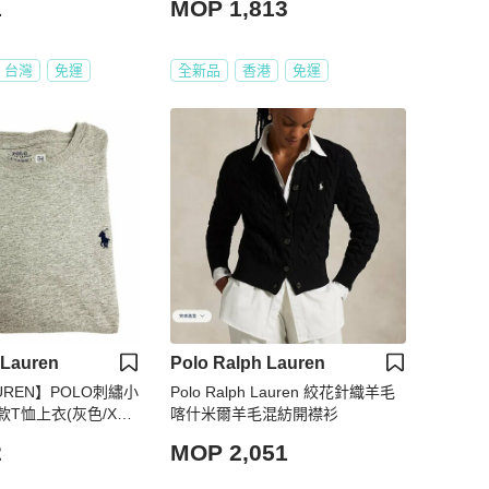
1
MOP 1,813
台灣
免運
全新品
香港
免運
 Lauren
Polo Ralph Lauren
AUREN】POLO刺繡小
Polo Ralph Lauren 絞花針織羊毛
T恤上衣(灰色/XL
喀什米爾羊毛混紡開襟衫
2
MOP 2,051